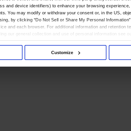
ress and device identifiers) to enhance your browsing experience,
ts. You may modify or withdraw your consent or, in the US, objec
ising, by clicking “Do Not Sell or Share My Personal Information” 
ice and each browser. For additional information and retention 
rding our general collection and use of personal information see o
Customize