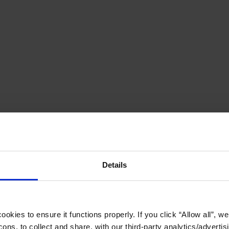
Details
okies to ensure it functions properly. If you click “Allow all”, we 
ons, to collect and share, with our third-party analytics/advertis