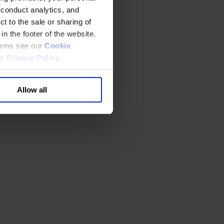
 conduct analytics, and
t to the sale or sharing of
in the footer of the website.
terms see our
Cookie
ur
Privacy Policy
.
Allow all