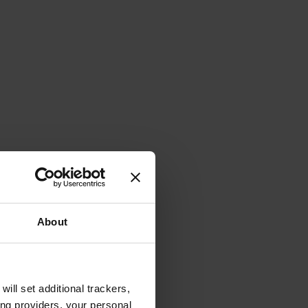
About
will set additional trackers,
ing providers, your personal