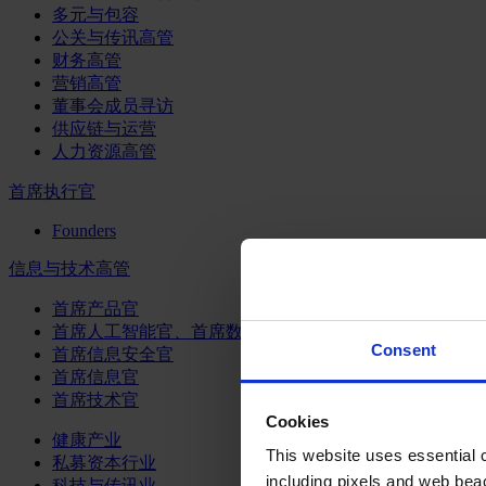
多元与包容
公关与传讯高管
财务高管
营销高管
董事会成员寻访
供应链与运营
人力资源高管
首席执行官
Founders
信息与技术高管
首席产品官
首席人工智能官、首席数据官和首席数据解析官
Consent
首席信息安全官
首席信息官
首席技术官
Cookies
健康产业
This website uses essential co
私募资本行业
including pixels and web beac
科技与传讯业