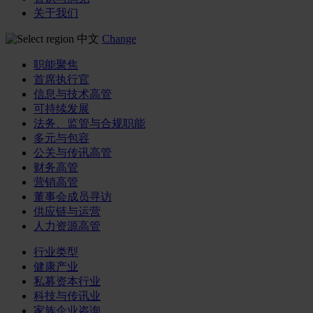
关于我们
中文
Change
职能聚焦
首席执行官
信息与技术高管
可持续发展
法务、监管与合规职能
多元与包容
公关与传讯高管
财务高管
营销高管
董事会成员寻访
供应链与运营
人力资源高管
行业类型
健康产业
私募资本行业
科技与传讯业
家族企业咨询