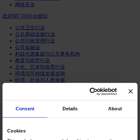
网络安全
政府部门与社会组织
公共卫生行业
公共基础设施行业
公共行政管理行业
公共金融业
利益代表集团与公共事务机构
教育与研究行业
文化、艺术和体育行业
环境与可持续发展咨询
经济、社会与人类发展
消费品行业
体育业
Consent
Details
About
媒体和娱乐业
消费品
零售、服装与奢侈品
餐饮、旅游与酒店业
Cookies