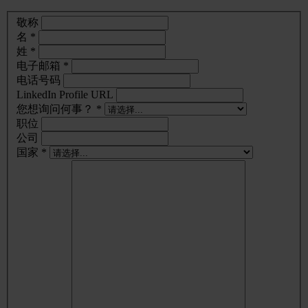
敬称
名 *
姓 *
电子邮箱 *
电话号码
LinkedIn Profile URL
您想询问何事？ *
职位
公司
国家 *