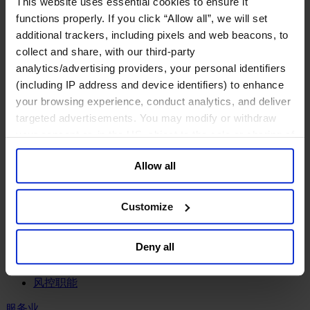
This website uses essential cookies to ensure it
工业
functions properly. If you click “Allow all”, we will set
化工与过程工业咨询团队
additional trackers, including pixels and web beacons, to
机械与工业技术
collect and share, with our third-party
汽车与交通设备
analytics/advertising providers, your personal identifiers
能源业
(including IP address and device identifiers) to enhance
金属与矿业
your browsing experience, conduct analytics, and deliver
金融服务业
targeted advertisements. You may modify or withdraw
your consent or, in the US, object to the sale or sharing of
主权财富基金
your data for targeted advertising, by clicking “Do Not
保险业
Allow all
基础设施
Sell or Share My Personal Information” in the footer of
投资银行、企业银行与金融市场
the website. You must opt-out of each device and each
数字化资产、加密货币与Web 3行业
browser. For additional information and retention terms
Customize
私募股权投资行业
see our
Cookie Policy
; for information regarding our
财富管理
general collection and use of personal information see
资产管理行业
Deny all
our
Privacy Policy
.
金融科技
零售金融服务
风控职能
服务业