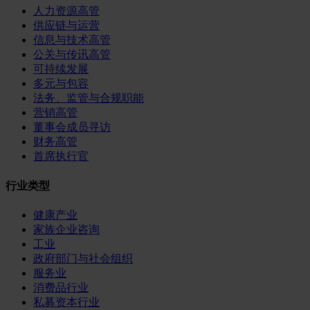
人力资源高管
供应链与运营
信息与技术高管
公关与传讯高管
可持续发展
多元与包容
法务、监管与合规职能
营销高管
董事会成员寻访
财务高管
首席执行官
行业类型
健康产业
家族企业咨询
工业
政府部门与社会组织
服务业
消费品行业
私募资本行业