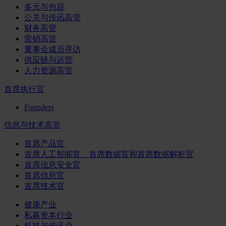
多元与包容
公关与传讯高管
财务高管
营销高管
董事会成员寻访
供应链与运营
人力资源高管
首席执行官
Founders
信息与技术高管
首席产品官
首席人工智能官、首席数据官和首席数据解析官
首席信息安全官
首席信息官
首席技术官
健康产业
私募资本行业
科技与传讯业