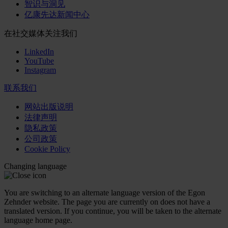
智识与洞见
亿康先达新闻中心
在社交媒体关注我们
LinkedIn
YouTube
Instagram
联系我们
网站出版说明
法律声明
隐私政策
公司政策
Cookie Policy
Changing language
You are switching to an alternate language version of the Egon
Zehnder website. The page you are currently on does not have a
translated version. If you continue, you will be taken to the alternate
language home page.