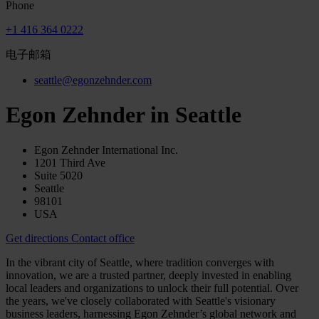
Phone
+1 416 364 0222
电子邮箱
seattle@egonzehnder.com
Egon Zehnder in Seattle
Egon Zehnder International Inc.
1201 Third Ave
Suite 5020
Seattle
98101
USA
Get directions
Contact office
In the vibrant city of Seattle, where tradition converges with
innovation, we are a trusted partner, deeply invested in enabling
local leaders and organizations to unlock their full potential. Over
the years, we've closely collaborated with Seattle's visionary
business leaders, harnessing Egon Zehnder’s global network and