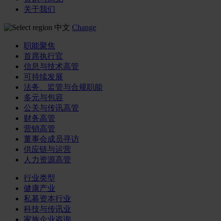
关于我们
中文
Change
职能聚焦
首席执行官
信息与技术高管
可持续发展
法务、监管与合规职能
多元与包容
公关与传讯高管
财务高管
营销高管
董事会成员寻访
供应链与运营
人力资源高管
行业类型
健康产业
私募资本行业
科技与传讯业
家族企业咨询