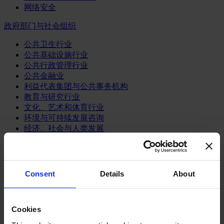
网络安全
政府部门与社会组织
公共卫生行业
公共基础设施行业
公共行政管理行业
公共金融业
利益代表集团与公共事务机构
教育与研究行业
文化、艺术和体育行业
环境与可持续发展咨询
经济、社会与人类发展
消费品行业
体育业
Consent
Details
About
媒体和娱乐业
消费品
零售、服装与奢侈品
餐饮、旅游与酒店业
Cookies