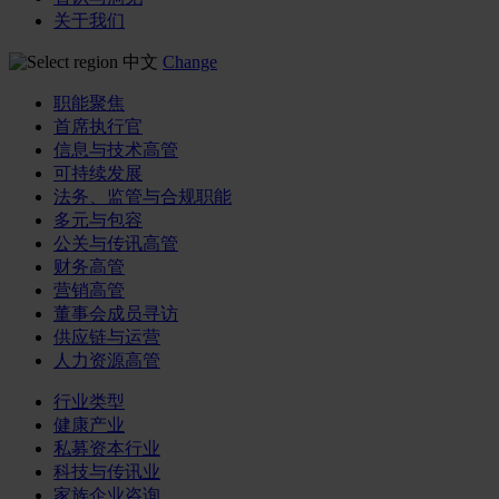
关于我们
中文
Change
职能聚焦
首席执行官
信息与技术高管
可持续发展
法务、监管与合规职能
多元与包容
公关与传讯高管
财务高管
营销高管
董事会成员寻访
供应链与运营
人力资源高管
行业类型
健康产业
私募资本行业
科技与传讯业
家族企业咨询