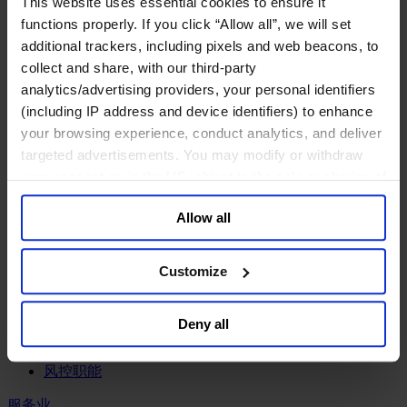
This website uses essential cookies to ensure it
工业
functions properly. If you click “Allow all”, we will set
化工与过程工业咨询团队
additional trackers, including pixels and web beacons, to
机械与工业技术
collect and share, with our third-party
汽车与交通设备
analytics/advertising providers, your personal identifiers
能源业
(including IP address and device identifiers) to enhance
金属与矿业
your browsing experience, conduct analytics, and deliver
金融服务业
targeted advertisements. You may modify or withdraw
your consent or, in the US, object to the sale or sharing of
主权财富基金
your data for targeted advertising, by clicking “Do Not
保险业
Allow all
基础设施
Sell or Share My Personal Information” in the footer of
投资银行、企业银行与金融市场
the website. You must opt-out of each device and each
数字化资产、加密货币与Web 3行业
browser. For additional information and retention terms
Customize
私募股权投资行业
see our
Cookie Policy
; for information regarding our
财富管理
general collection and use of personal information see
资产管理行业
Deny all
our
Privacy Policy
.
金融科技
零售金融服务
风控职能
服务业