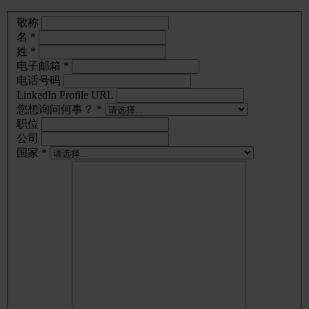
敬称
名 *
姓 *
电子邮箱 *
电话号码
LinkedIn Profile URL
您想询问何事？ *
职位
公司
国家 *