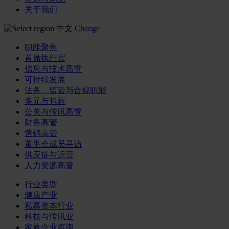
关于我们
中文
Change
职能聚焦
首席执行官
信息与技术高管
可持续发展
法务、监管与合规职能
多元与包容
公关与传讯高管
财务高管
营销高管
董事会成员寻访
供应链与运营
人力资源高管
行业类型
健康产业
私募资本行业
科技与传讯业
家族企业咨询