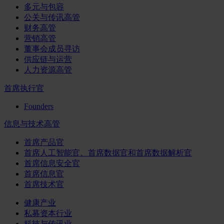
多元与包容
公关与传讯高管
财务高管
营销高管
董事会成员寻访
供应链与运营
人力资源高管
首席执行官
Founders
信息与技术高管
首席产品官
首席人工智能官、首席数据官和首席数据解析官
首席信息安全官
首席信息官
首席技术官
健康产业
私募资本行业
科技与传讯业