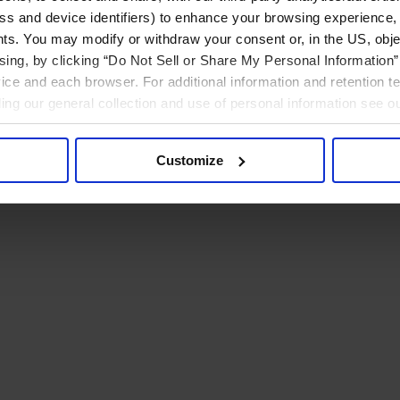
ress and device identifiers) to enhance your browsing experience,
ts. You may modify or withdraw your consent or, in the US, objec
ising, by clicking “Do Not Sell or Share My Personal Information” 
ice and each browser. For additional information and retention 
rding our general collection and use of personal information see o
Customize