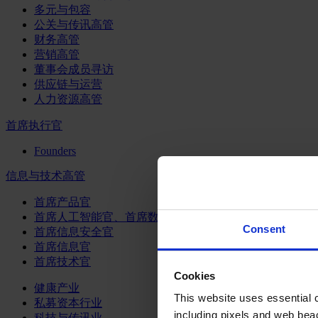
多元与包容
公关与传讯高管
财务高管
营销高管
董事会成员寻访
供应链与运营
人力资源高管
首席执行官
Founders
信息与技术高管
首席产品官
首席人工智能官、首席数据官和首席数据解析官
Consent
首席信息安全官
首席信息官
首席技术官
Cookies
健康产业
This website uses essential co
私募资本行业
including pixels and web beac
科技与传讯业