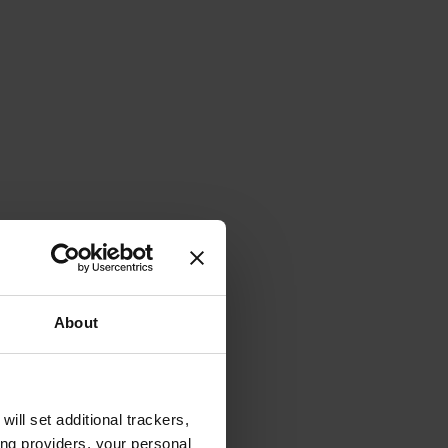
About
will set additional trackers,
ing providers, your personal