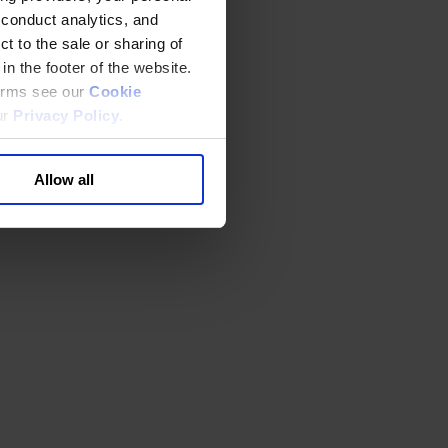
 conduct analytics, and
t to the sale or sharing of
in the footer of the website.
terms see our
Cookie
ur
Privacy Policy
.
Allow all