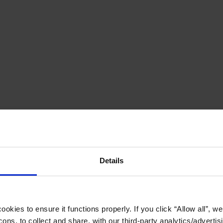
Details
okies to ensure it functions properly. If you click “Allow all”, we 
ons, to collect and share, with our third-party analytics/advertis