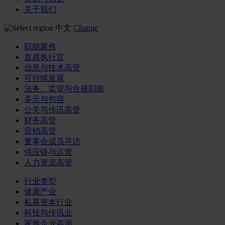
关于我们
中文
Change
职能聚焦
首席执行官
信息与技术高管
可持续发展
法务、监管与合规职能
多元与包容
公关与传讯高管
财务高管
营销高管
董事会成员寻访
供应链与运营
人力资源高管
行业类型
健康产业
私募资本行业
科技与传讯业
家族企业咨询