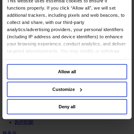
This website uses essential cookies to ensure it
工业
functions properly. If you click “Allow all”, we will set
化工与过程工业咨询团队
additional trackers, including pixels and web beacons, to
机械与工业技术
collect and share, with our third-party
汽车与交通设备
analytics/advertising providers, your personal identifiers
能源业
(including IP address and device identifiers) to enhance
金属与矿业
your browsing experience, conduct analytics, and deliver
金融服务业
targeted advertisements. You may modify or withdraw
your consent or, in the US, object to the sale or sharing of
主权财富基金
your data for targeted advertising, by clicking “Do Not
保险业
Allow all
基础设施
Sell or Share My Personal Information” in the footer of
投资银行、企业银行与金融市场
the website. You must opt-out of each device and each
数字化资产、加密货币与Web 3行业
browser. For additional information and retention terms
Customize
私募股权投资行业
see our
Cookie Policy
; for information regarding our
财富管理
general collection and use of personal information see
资产管理行业
Deny all
our
Privacy Policy
.
金融科技
零售金融服务
风控职能
服务业