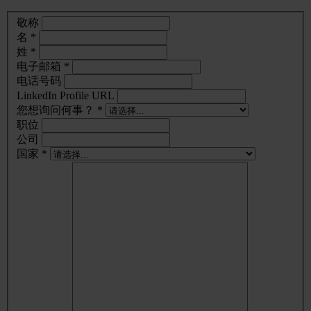
敬称
名 *
姓 *
电子邮箱 *
电话号码
LinkedIn Profile URL
您想询问何事？ *
职位
公司
国家 *