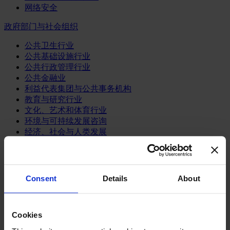
网络安全
政府部门与社会组织
公共卫生行业
公共基础设施行业
公共行政管理行业
公共金融业
利益代表集团与公共事务机构
教育与研究行业
文化、艺术和体育行业
环境与可持续发展咨询
经济、社会与人类发展
消费品行业
体育业
Consent
Details
About
媒体和娱乐业
消费品
零售、服装与奢侈品
餐饮、旅游与酒店业
Cookies