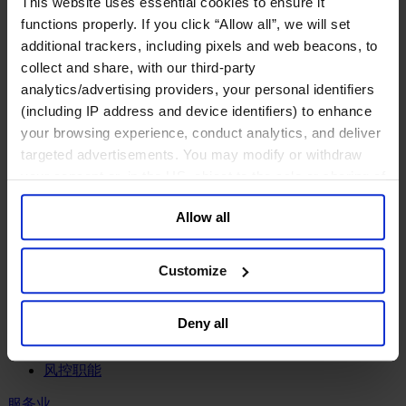
This website uses essential cookies to ensure it
工业
functions properly. If you click “Allow all”, we will set
化工与过程工业咨询团队
additional trackers, including pixels and web beacons, to
机械与工业技术
collect and share, with our third-party
汽车与交通设备
analytics/advertising providers, your personal identifiers
能源业
(including IP address and device identifiers) to enhance
金属与矿业
your browsing experience, conduct analytics, and deliver
金融服务业
targeted advertisements. You may modify or withdraw
your consent or, in the US, object to the sale or sharing of
主权财富基金
your data for targeted advertising, by clicking “Do Not
保险业
Allow all
基础设施
Sell or Share My Personal Information” in the footer of
投资银行、企业银行与金融市场
the website. You must opt-out of each device and each
数字化资产、加密货币与Web 3行业
browser. For additional information and retention terms
Customize
私募股权投资行业
see our
Cookie Policy
; for information regarding our
财富管理
general collection and use of personal information see
资产管理行业
Deny all
our
Privacy Policy
.
金融科技
零售金融服务
风控职能
服务业