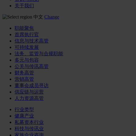
关于我们
中文
Change
职能聚焦
首席执行官
信息与技术高管
可持续发展
法务、监管与合规职能
多元与包容
公关与传讯高管
财务高管
营销高管
董事会成员寻访
供应链与运营
人力资源高管
行业类型
健康产业
私募资本行业
科技与传讯业
家族企业咨询