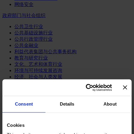
网络安全
政府部门与社会组织
公共卫生行业
公共基础设施行业
公共行政管理行业
公共金融业
利益代表集团与公共事务机构
教育与研究行业
文化、艺术和体育行业
环境与可持续发展咨询
经济、社会与人类发展
消费品行业
体育业
Consent
Details
About
媒体和娱乐业
消费品
零售、服装与奢侈品
餐饮、旅游与酒店业
Cookies