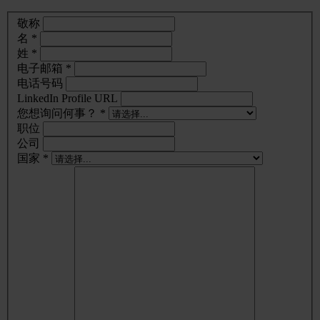
敬称
名 *
姓 *
电子邮箱 *
电话号码
LinkedIn Profile URL
您想询问何事？ *
职位
公司
国家 *