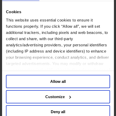
网络安全
Cookies
政府部门与社会组织
This website uses essential cookies to ensure it
公共卫生行业
functions properly. If you click “Allow all”, we will set
公共基础设施行业
additional trackers, including pixels and web beacons, to
公共行政管理行业
collect and share, with our third-party
公共金融业
利益代表集团与公共事务机构
analytics/advertising providers, your personal identifiers
教育与研究行业
(including IP address and device identifiers) to enhance
文化、艺术和体育行业
your browsing experience, conduct analytics, and deliver
环境与可持续发展咨询
targeted advertisements. You may modify or withdraw
经济、社会与人类发展
your consent or, in the US, object to the sale or sharing of
your data for targeted advertising, by clicking “Do Not
消费品行业
Allow all
Sell or Share My Personal Information” in the footer of
体育业
the website. You must opt-out of each device and each
媒体和娱乐业
browser. For additional information and retention terms
消费品
Customize
see our
Cookie Policy
; for information regarding our
零售、服装与奢侈品
general collection and use of personal information see
餐饮、旅游与酒店业
Deny all
our
Privacy Policy
.