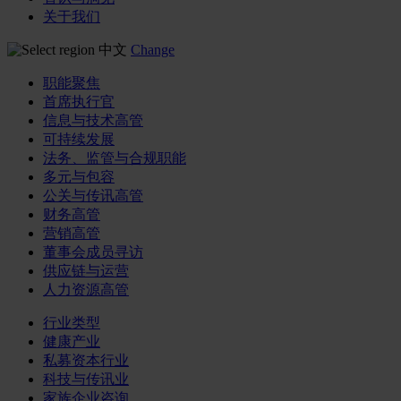
关于我们
中文
Change
职能聚焦
首席执行官
信息与技术高管
可持续发展
法务、监管与合规职能
多元与包容
公关与传讯高管
财务高管
营销高管
董事会成员寻访
供应链与运营
人力资源高管
行业类型
健康产业
私募资本行业
科技与传讯业
家族企业咨询