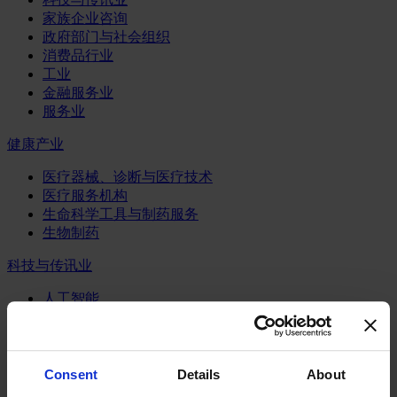
家族企业咨询
政府部门与社会组织
消费品行业
工业
金融服务业
服务业
健康产业
医疗器械、诊断与医疗技术
医疗服务机构
生命科学工具与制药服务
生物制药
科技与传讯业
人工智能
半导体行业
数字化咨询业务
物联网
电信业
Consent
Details
About
系统、服务与软件业