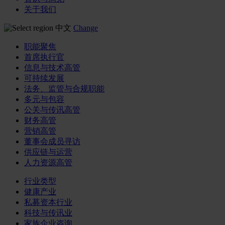
关于我们
中文
Change
职能聚焦
首席执行官
信息与技术高管
可持续发展
法务、监管与合规职能
多元与包容
公关与传讯高管
财务高管
营销高管
董事会成员寻访
供应链与运营
人力资源高管
行业类型
健康产业
私募资本行业
科技与传讯业
家族企业咨询