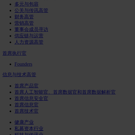
多元与包容
公关与传讯高管
财务高管
营销高管
董事会成员寻访
供应链与运营
人力资源高管
首席执行官
Founders
信息与技术高管
首席产品官
首席人工智能官、首席数据官和首席数据解析官
首席信息安全官
首席信息官
首席技术官
健康产业
私募资本行业
科技与传讯业