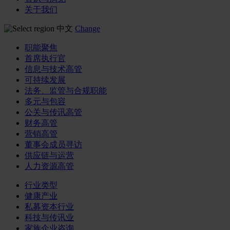
关于我们
中文
Change
职能聚焦
首席执行官
信息与技术高管
可持续发展
法务、监管与合规职能
多元与包容
公关与传讯高管
财务高管
营销高管
董事会成员寻访
供应链与运营
人力资源高管
行业类型
健康产业
私募资本行业
科技与传讯业
家族企业咨询