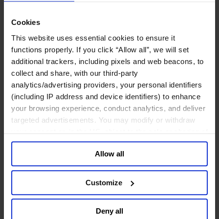
网络安全
Cookies
政府部门与社会组织
This website uses essential cookies to ensure it
公共卫生行业
functions properly. If you click “Allow all”, we will set
公共基础设施行业
additional trackers, including pixels and web beacons, to
公共行政管理行业
collect and share, with our third-party
公共金融业
利益代表集团与公共事务机构
analytics/advertising providers, your personal identifiers
教育与研究行业
(including IP address and device identifiers) to enhance
文化、艺术和体育行业
your browsing experience, conduct analytics, and deliver
环境与可持续发展咨询
targeted advertisements. You may modify or withdraw
经济、社会与人类发展
your consent or, in the US, object to the sale or sharing of
your data for targeted advertising, by clicking “Do Not
消费品行业
Allow all
Sell or Share My Personal Information” in the footer of
体育业
the website. You must opt-out of each device and each
媒体和娱乐业
browser. For additional information and retention terms
消费品
Customize
see our
Cookie Policy
; for information regarding our
零售、服装与奢侈品
general collection and use of personal information see
餐饮、旅游与酒店业
Deny all
our
Privacy Policy
.