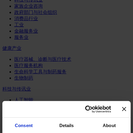
家族企业咨询
政府部门与社会组织
消费品行业
工业
金融服务业
服务业
健康产业
医疗器械、诊断与医疗技术
医疗服务机构
生命科学工具与制药服务
生物制药
科技与传讯业
人工智能
半导体行业
数字化咨询业务
物联网
电信业
Consent
Details
About
系统、服务与软件业