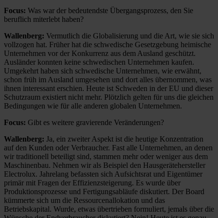
Focus:
Was war der bedeutendste Übergangsprozess, den Sie
beruflich miterlebt haben?
Wallenberg:
Vermutlich die Globalisierung und die Art, wie sie sich
vollzogen hat. Früher hat die schwedische Gesetzgebung heimische
Unternehmen vor der Konkurrenz aus dem Ausland geschützt.
Ausländer konnten keine schwedischen Unternehmen kaufen.
Umgekehrt haben sich schwedische Unternehmen, wie erwähnt,
schon früh im Ausland umgesehen und dort alles übernommen, was
ihnen interessant erschien. Heute ist Schweden in der EU und dieser
Schutzraum existiert nicht mehr. Plötzlich gelten für uns die gleichen
Bedingungen wie für alle anderen globalen Unternehmen.
Focus:
Gibt es weitere gravierende Veränderungen?
Wallenberg:
Ja, ein zweiter Aspekt ist die heutige Konzentration
auf den Kunden oder Verbraucher. Fast alle Unternehmen, an denen
wir traditionell beteiligt sind, stammen mehr oder weniger aus dem
Maschinenbau. Nehmen wir als Beispiel den Hausgerätehersteller
Electrolux. Jahrelang befassten sich Aufsichtsrat und Eigentümer
primär mit Fragen der Effizienzsteigerung. Es wurde über
Produktionsprozesse und Fertigungsabläufe diskutiert. Der Board
kümmerte sich um die Ressourcenallokation und das
Betriebskapital. Wurde, etwas übertrieben formuliert, jemals über die
Wünsche der Endverbraucher diskutiert? Nein! Heute ist es genau