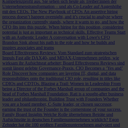
Kompetenzprofil aus. Sie sehen sich heute als Treiber:innen der
Unternehmenstransformation – und als Co-Leader auf Augenhöhe
mit den CEOs.
The New Playbook of CFOs
An assertive hiring
process doesn’t happen overnight, and it’s crucial to analyze where
the organization currently stands, where it wants to go, and how the
CFO fits into this puzzle. When hiring for this position, considering
potential is just as important as technical skills.
Effective Teams Start
with an Authentic Leader
A conversation with Lowe's CFO
Brandon Sink about his path to the role and how he builds and
inspires associates and teams
Board Effectiveness Reviews: Vom Standard zum strategischen
Impuls
Fast alle DAX40- und MDAX-Unternehmen prüfen, wie
wirksam ihr Aufsichtsrat arbeitet; Board Effectiveness Reviews sind
somit längst gelebte Governance-Praxis.
CIO Becomes a ‘Yes and’
Role
Discover how companies are layering IT, digital, and data
responsibilities onto the traditional CIO role, resulting in titles like
CDIOs and CDTOs.
Blazing a Trail: Women in Leadership
From
being a Director of the Forbes Marshall group of companies and the
head of Forbes Marshall Foundation, Rati is a sought-after business
leader and philanthropist.
Building Trust with Founders
Whether
you are a board member, C-Suite leader, or chosen successor,
earning the trust of the Founder is the cornerstone of your success.
Family Board Insights
Welche Rolle übernehmen Beiräte und
Aufsichtsräte in deutschen Familienunternehmen wirklich? Egon
Zehnder hat die 100 größten Familienunternehmen analysiert und