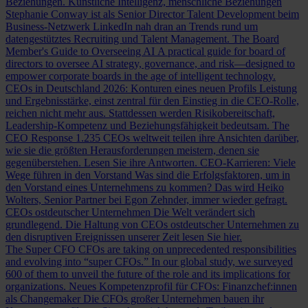
Beziehungen.
Künstliche Intelligenz, menschliche Beziehungen
Stephanie Conway ist als Senior Director Talent Development beim
Business-Netzwerk LinkedIn nah dran an Trends rund um
datengestütztes Recruiting und Talent Management.
The Board
Member's Guide to Overseeing AI
A practical guide for board of
directors to oversee AI strategy, governance, and risk—designed to
empower corporate boards in the age of intelligent technology.
CEOs in Deutschland 2026: Konturen eines neuen Profils
Leistung
und Ergebnisstärke, einst zentral für den Einstieg in die CEO-Rolle,
reichen nicht mehr aus. Stattdessen werden Risikobereitschaft,
Leadership-Kompetenz und Beziehungsfähigkeit bedeutsam.
The
CEO Response
1.235 CEOs weltweit teilen ihre Ansichten darüber,
wie sie die größten Herausforderungen meistern, denen sie
gegenüberstehen. Lesen Sie ihre Antworten.
CEO-Karrieren: Viele
Wege führen in den Vorstand
Was sind die Erfolgsfaktoren, um in
den Vorstand eines Unternehmens zu kommen? Das wird Heiko
Wolters, Senior Partner bei Egon Zehnder, immer wieder gefragt.
CEOs ostdeutscher Unternehmen
Die Welt verändert sich
grundlegend. Die Haltung von CEOs ostdeutscher Unternehmen zu
den disruptiven Ereignissen unserer Zeit lesen Sie hier.
The Super CFO
CFOs are taking on unprecedented responsibilities
and evolving into “super CFOs.” In our global study, we surveyed
600 of them to unveil the future of the role and its implications for
organizations.
Neues Kompetenzprofil für CFOs: Finanzchef:innen
als Changemaker
Die CFOs großer Unternehmen bauen ihr