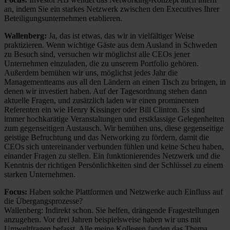
an, indem Sie ein starkes Netzwerk zwischen den Executives Ihrer
Beteiligungsunternehmen etablieren.
Wallenberg:
Ja, das ist etwas, das wir in vielfältiger Weise
praktizieren. Wenn wichtige Gäste aus dem Ausland in Schweden
zu Besuch sind, versuchen wir möglichst alle CEOs jener
Unternehmen einzuladen, die zu unserem Portfolio gehören.
Außerdem bemühen wir uns, möglichst jedes Jahr die
Managementteams aus all den Ländern an einen Tisch zu bringen, in
denen wir investiert haben. Auf der Tagesordnung stehen dann
aktuelle Fragen, und zusätzlich laden wir einen prominenten
Referenten ein wie Henry Kissinger oder Bill Clinton. Es sind
immer hochkarätige Veranstaltungen und erstklassige Gelegenheiten
zum gegenseitigen Austausch. Wir bemühen uns, diese gegenseitige
geistige Befruchtung und das Networking zu fördern, damit die
CEOs sich untereinander verbunden fühlen und keine Scheu haben,
einander Fragen zu stellen. Ein funktionierendes Netzwerk und die
Kenntnis der richtigen Persönlichkeiten sind der Schlüssel zu einem
starken Unternehmen.
Focus:
Haben solche Plattformen und Netzwerke auch Einfluss auf
die Übergangsprozesse?
Wallenberg: Indirekt schon. Sie helfen, drängende Fragestellungen
anzugehen. Vor drei Jahren beispielsweise haben wir uns mit
Umweltfragen befasst. Alle meine Kollegen fanden das Thema