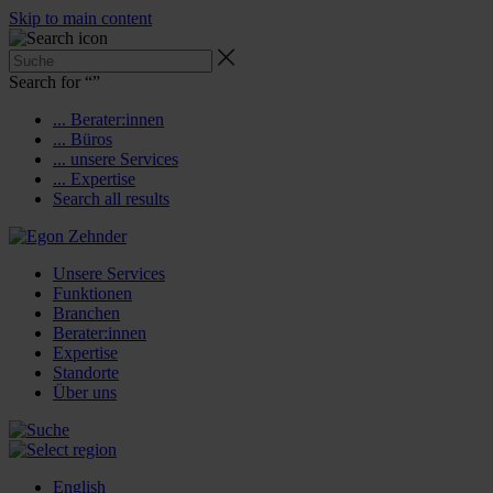
Skip to main content
Search for “
”
... Berater:innen
... Büros
... unsere Services
... Expertise
Search all results
Unsere Services
Funktionen
Branchen
Berater:innen
Expertise
Standorte
Über uns
English