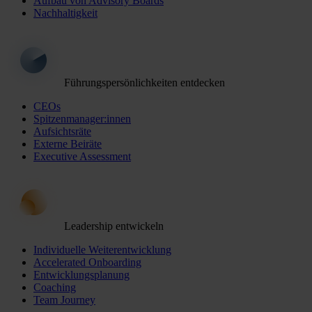
Aufbau von Advisory Boards
Nachhaltigkeit
Führungspersönlichkeiten entdecken
CEOs
Spitzenmanager:innen
Aufsichtsräte
Externe Beiräte
Executive Assessment
Leadership entwickeln
Individuelle Weiterentwicklung
Accelerated Onboarding
Entwicklungsplanung
Coaching
Team Journey