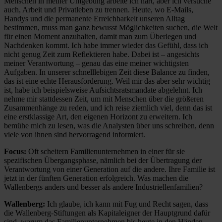
Menschen in meiner Umgebung arbeite ich hart, aber ich versuche
auch, Arbeit und Privatleben zu trennen. Heute, wo E-Mails,
Handys und die permanente Erreichbarkeit unseren Alltag
bestimmen, muss man ganz bewusst Möglichkeiten suchen, die Welt
für einen Moment anzuhalten, damit man zum Überlegen und
Nachdenken kommt. Ich habe immer wieder das Gefühl, dass ich
nicht genug Zeit zum Reflektieren habe. Dabei ist – angesichts
meiner Verantwortung – genau das eine meiner wichtigsten
Aufgaben. In unserer schnelllebigen Zeit diese Balance zu finden,
das ist eine echte Herausforderung. Weil mir das aber sehr wichtig
ist, habe ich beispielsweise Aufsichtsratsmandate abgelehnt. Ich
nehme mir stattdessen Zeit, um mit Menschen über die größeren
Zusammenhänge zu reden, und ich reise ziemlich viel, denn das ist
eine erstklassige Art, den eigenen Horizont zu erweitern. Ich
bemühe mich zu lesen, was die Analysten über uns schreiben, denn
viele von ihnen sind hervorragend informiert.
Focus:
Oft scheitern Familienunternehmen in einer für sie
spezifischen Übergangsphase, nämlich bei der Übertragung der
Verantwortung von einer Generation auf die andere. Ihre Familie ist
jetzt in der fünften Generation erfolgreich. Was machen die
Wallenbergs anders und besser als andere Industriellenfamilien?
Wallenberg:
Ich glaube, ich kann mit Fug und Recht sagen, dass
die Wallenberg-Stiftungen als Kapitaleigner der Hauptgrund dafür
sind, warum das Familienunternehmen bis heute in den Händen