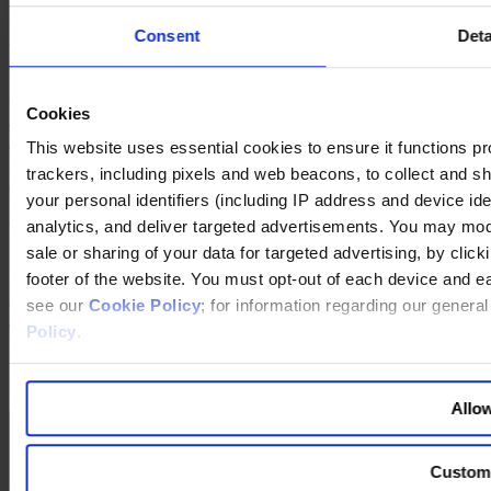
Regel nicht lange überleben.
Consent
Deta
Focus:
Welches sind Ihrer Meinung nach die größten
Herausforderungen der Zukunft?
Wallenberg:
Jedes unserer Unternehmen muss alles dafür tun, um
Cookies
sich in seinem gegebenen Umfeld so gut wie möglich zu
entwickeln. Draußen in der Welt wird mit harten Bandagen
This website uses essential cookies to ensure it functions prope
gekämpft und von den Unternehmen wird viel erwartet: Sie müssen
trackers, including pixels and web beacons, to collect and sha
aggressiv sein, sie müssen clever sein, und sie müssen bereit sein,
your personal identifiers (including IP address and device id
Risiken einzugehen, um ihre Position als World Leader zu
verteidigen. Wenn es uns gelingt, diese Herausforderung zu
analytics, and deliver targeted advertisements. You may modi
meistern, erzeugen wir dadurch Werte für die Anteilseigner von
sale or sharing of your data for targeted advertising, by clic
Investor AB, und das ist ja letztlich meine Aufgabe. Und dann
footer of the website. You must opt-out of each device and e
müssen wir natürlich sicherstellen, dass wir das nächste
Geschäftsmodell nicht verpassen und Wege finden, den Übergang
see our
Cookie Policy
; for information regarding our genera
dorthin zu schaffen. Da unser Geschäftszweck darin besteht,
Policy
.
Unternehmen aufzubauen, muss unsere Haltung die von
Unternehmern sein und nicht die von Verwaltern. Letzteres wollte
ich auch nie sein.
Allow
Custom