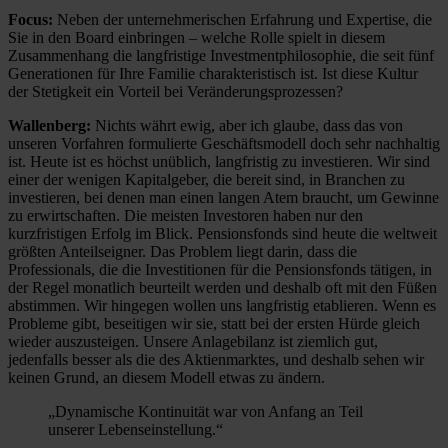
Focus:
Neben der unternehmerischen Erfahrung und Expertise, die
Sie in den Board einbringen – welche Rolle spielt in diesem
Zusammenhang die langfristige Investmentphilosophie, die seit fünf
Generationen für Ihre Familie charakteristisch ist. Ist diese Kultur
der Stetigkeit ein Vorteil bei Veränderungsprozessen?
Wallenberg:
Nichts währt ewig, aber ich glaube, dass das von
unseren Vorfahren formulierte Geschäftsmodell doch sehr nachhaltig
ist. Heute ist es höchst unüblich, langfristig zu investieren. Wir sind
einer der wenigen Kapitalgeber, die bereit sind, in Branchen zu
investieren, bei denen man einen langen Atem braucht, um Gewinne
zu erwirtschaften. Die meisten Investoren haben nur den
kurzfristigen Erfolg im Blick. Pensionsfonds sind heute die weltweit
größten Anteilseigner. Das Problem liegt darin, dass die
Professionals, die die Investitionen für die Pensionsfonds tätigen, in
der Regel monatlich beurteilt werden und deshalb oft mit den Füßen
abstimmen. Wir hingegen wollen uns langfristig etablieren. Wenn es
Probleme gibt, beseitigen wir sie, statt bei der ersten Hürde gleich
wieder auszusteigen. Unsere Anlagebilanz ist ziemlich gut,
jedenfalls besser als die des Aktienmarktes, und deshalb sehen wir
keinen Grund, an diesem Modell etwas zu ändern.
„Dynamische Kontinuität war von Anfang an Teil
unserer Lebenseinstellung.“