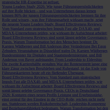
strategische HR-Expertise ist gefragt.
Young Leaders Study 2026: Wie junge Führungspersönlichkeiten
auf ihre Rolle blicken – und was Unternehmen daraus lernen
können
86% der jungen Führungspersönlichkeiten brennen für ihre
Rolle und wissen,, was ihre Führungsarbeit wirksam macht, zeigt
die neueste Young Leaders Study.
Board Effectiveness Reviews:
Vom Standard zum strategischen Impuls
Fast alle DAX40- und
MDAX-Unternehmen prüfen, wie wirksam ihr Aufsichtsrat arbeitet;
Board Effectiveness Reviews sind somit längst gelebte Governance-
Praxis.
Warum Transformation bei den Menschen beginnt: Dr.
Karsten Wildberger und Bill Anderson über Veränderung
Bei Egon
Zehnders Veranstaltung in Düsseldorf trafen Dr. Karsten Wildberger,
Bundesminister für Digitales und Staatsmodernisierung, und Bill
Anderson von Bayer aufeinander.
From Leadership to Eldership:
Die zweite Karrierehälfte gestalten
War der Renteneintritt lange eine
klare Zäsur zwischen Berufsleben und Ruhestand, ist das Ende von
Führungskarrieren heute oft ein fließender Übergang.
Board Effectiveness Reviews: Vom Standard zum strategischen
Impuls
Fast alle DAX40- und MDAX-Unternehmen prüfen, wie
wirksam ihr Aufsichtsrat arbeitet; Board Effectiveness Reviews sind
somit längst gelebte Governance-Praxis.
CEOs in Deutschland
2026: Konturen eines neuen Profils
Leistung und Ergebnisstärke,
einst zentral für den Einstieg in die CEO-Rolle, reichen nicht mehr
aus. Stattdessen werden Risikobereitschaft, Leadership-Kompetenz
und Beziehungsfähigkeit bedeutsam.
Warum Transformation bei den