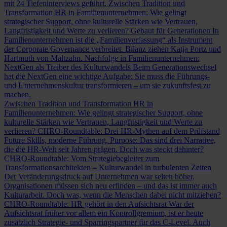
mit 24 Tiefeninterviews geführt.
Zwischen Tradition und
Transformation
HR in Familienunternehmen: Wie gelingt
strategischer Support, ohne kulturelle Stärken wie Vertrauen,
Langfristigkeit und Werte zu verlieren?
Gebaut für Generationen
In
Familienunternehmen ist die „Familienverfassung“ als Instrument
der Corporate Governance verbreitet. Bilanz ziehen Katja Portz und
Hartmuth von Maltzahn.
Nachfolge in Familienunternehmen:
NextGen als Treiber des Kulturwandels
Beim Generationswechsel
hat die NextGen eine wichtige Aufgabe: Sie muss die Führungs-
und Unternehmenskultur transformieren – um sie zukunftsfest zu
machen.
Zwischen Tradition und Transformation
HR in
Familienunternehmen: Wie gelingt strategischer Support, ohne
kulturelle Stärken wie Vertrauen, Langfristigkeit und Werte zu
verlieren?
CHRO-Roundtable: Drei HR-Mythen auf dem Prüfstand
Future Skills, moderne Führung, Purpose: Das sind drei Narrative,
die die HR-Welt seit Jahren prägen. Doch was steckt dahinter?
CHRO-Roundtable: Vom Strategiebegleiter zum
Transformationsarchitekten – Kulturwandel in turbulenten Zeiten
Der Veränderungsdruck auf Unternehmen war selten höher,
Organisationen müssen sich neu erfinden – und das ist immer auch
Kulturarbeit. Doch was, wenn die Menschen dabei nicht mitziehen?
CHRO-Roundtable: HR gehört in den Aufsichtsrat
War der
Aufsichtsrat früher vor allem ein Kontrollgremium, ist er heute
zusätzlich Strategie- und Sparringspartner für das C-Level. Auch