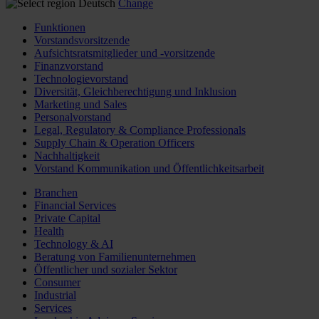
Deutsch
Change
Funktionen
Vorstandsvorsitzende
Aufsichtsratsmitglieder und -vorsitzende
Finanzvorstand
Technologievorstand
Diversität, Gleichberechtigung und Inklusion
Marketing und Sales
Personalvorstand
Legal, Regulatory & Compliance Professionals
Supply Chain & Operation Officers
Nachhaltigkeit
Vorstand Kommunikation und Öffentlichkeitsarbeit
Branchen
Financial Services
Private Capital
Health
Technology & AI
Beratung von Familienunternehmen
Öffentlicher und sozialer Sektor
Consumer
Industrial
Services