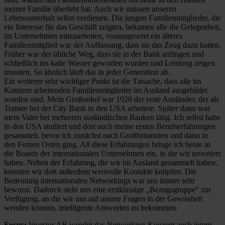
meiner Familie überlebt hat. Auch wir müssen unseren
Lebensunterhalt selbst verdienen. Die jungen Familienmitglieder, die
ein Interesse für das Geschäft zeigten, bekamen alle die Gelegenheit,
im Unternehmen mitzuarbeiten, vorausgesetzt ein älteres
Familienmitglied war der Auffassung, dass sie das Zeug dazu hatten.
Früher war der übliche Weg, dass sie in der Bank anfingen und
schließlich ins kalte Wasser geworfen wurden und Leistung zeigen
mussten. So ähnlich läuft das in jeder Generation ab.
Ein weiterer sehr wichtiger Punkt ist die Tatsache, dass alle im
Konzern arbeitenden Familienmitglieder im Ausland ausgebildet
worden sind. Mein Großonkel war 1920 der erste Ausländer, der als
Trainee bei der City Bank in den USA arbeitete. Später dann war
mein Vater bei mehreren ausländischen Banken tätig. Ich selbst habe
in den USA studiert und dort auch meine ersten Berufserfahrungen
gesammelt, bevor ich zunächst nach Großbritannien und dann in
den Fernen Osten ging. All diese Erfahrungen bringe ich heute in
die Boards der internationalen Unternehmen ein, in die wir investiert
haben. Neben der Erfahrung, die wir im Ausland gesammelt haben,
konnten wir dort außerdem wertvolle Kontakte knüpfen. Die
Bedeutung internationalen Networkings war uns immer sehr
bewusst. Dadurch steht uns eine erstklassige „Bezugsgruppe“ zur
Verfügung, an die wir uns auf unsere Fragen in der Gewissheit
wenden können, intelligente Antworten zu bekommen.
Focus:
Investor AB wendet das Networking-Konzept auch intern