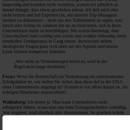
langweilig und konnten nicht verstehen, warum ich plötzlich so
darauf drängte, dass etwas geschehen müsse. Ich ließ mich aber
nicht beirren und lud Experten ein, mit unseren Top-Managern
darüber zu diskutieren – nicht um den Teilnehmern zu sagen, was
falsch oder richtig ist, sondern um sie zu motivieren, sich in ihren
Unternehmen damit zu beschäftigen. Wir waren überzeugt, dass
Umweltschutz bald wichtig sein würde und wollten frühzeitig einen
ernsthaften Denkprozess in Gang setzen. Inzwischen stehen
ökologische Fragen ganz weit oben auf der Agenda und unsere
Leute können kompetent mitreden.
„Wer nicht zu Veränderungen bereit ist, wird in der
Regel nicht lange überleben.“
Focus:
Wenn die Bereitschaft zur Veränderung ein entscheidender
Erfolgsfaktor ist, wie stellen Sie sicher, dass diese tief in der DNA
eines Unternehmens angelegt ist? Kommt es vor allem darauf an, die
richtigen Mitarbeiter auszuwählen?
Wallenberg:
Ich denke ja. Man kann Unternehmen nicht
erfolgreich führen, wenn man nur seine Errungenschaften verteidigt.
Wer stagniert, wird überholt oder übernommen. So gesehen würde
ich sagen, dass die Bereitschaft, Veränderungen voranzubringen,
Teil derDNA jeder erfolgreichen Führungspersönlichkeit ist. Wer
allzu konservativ oder nicht zu Veränderungen bereit ist, wird in der