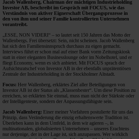
Jacob Wallenberg, Chairman der mächtigen Industrieholding
Investor AB, beschreibt im Gespräch mit FOCUS, wie das
Verständnis von aktiver Eignerschaft Übergangsprozesse in
den von ihm und seiner Familie kontrollierten Unternehmen
vorantreibt.
„ESSE, NON VIDERI“ – so lautet seit 150 Jahren das Motto der
Wallenbergs. Frei übersetzt: Sein, nicht scheinen. Jacob Wallenberg
hat sich den Familiensinnspruch durchaus zu eigen gemacht.
Interviews führt er schon mal auf einer Bank vorm Zeitungskiosk
statt in einer eleganten Businesslounge oder im Nobelhotel, und er
fliegt Economy, wenn es sich anbietet. Mit FOCUS sprach der
Aufsichtsratschef von Investor AB in der ebenfalls unprätentiösen
Zentrale der Industrieholding in der Stockholmer Altstadt.
Focus:
Herr Wallenberg, erklärtes Ziel aller Beteiligungen von
Investor AB ist der Status als „Klassenbester“. Um diese Position zu
erreichen, so erklärten Sie einmal, muss man nicht der Stärkste oder
der Intelligenteste, sondern der Anpassungsfähigste sein.
Jacob Wallenberg:
Einer meiner Vorfahren postulierte für uns das
Prinzip, dass Veränderung die einzig erhaltenswerte Tradition ist.
Überleben kann in dem Umfeld, in dem wir agieren –, in
multinationalen, globalisierten Unternehmen – unseres Erachtens
nur derjenige, der in der Lage ist, sich anzupassen. Wer wirklich