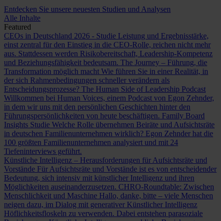
Entdecken Sie unsere neuesten Studien und Analysen
Alle Inhalte
Featured
CEOs in Deutschland 2026 - Studie
Leistung und Ergebnisstärke,
einst zentral für den Einstieg in die CEO-Rolle, reichen nicht mehr
aus. Stattdessen werden Risikobereitschaft, Leadership-Kompetenz
und Beziehungsfähigkeit bedeutsam.
The Journey – Führung, die
Transformation möglich macht
Wie führen Sie in einer Realität, in
der sich Rahmenbedingungen schneller verändern als
Entscheidungsprozesse?
The Human Side of Leadership Podcast
Willkommen bei Human Voices, einem Podcast von Egon Zehnder,
in dem wir uns mit den persönlichen Geschichten hinter den
Führungspersönlichkeiten von heute beschäftigen.
Family Board
Insights Studie
Welche Rolle übernehmen Beiräte und Aufsichtsräte
in deutschen Familienunternehmen wirklich? Egon Zehnder hat die
100 größten Familienunternehmen analysiert und mit 24
Tiefeninterviews geführt.
Künstliche Intelligenz – Herausforderungen für Aufsichtsräte und
Vorstände
Für Aufsichtsräte und Vorstände ist es von entscheidender
Bedeutung, sich intensiv mit künstlicher Intelligenz und ihren
Möglichkeiten auseinanderzusetzen.
CHRO-Roundtable: Zwischen
Menschlichkeit und Maschine
Hallo, danke, bitte – viele Menschen
neigen dazu, im Dialog mit generativer Künstlicher Intelligenz
Höflichkeitsfloskeln zu verwenden. Dabei entstehen parasoziale