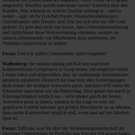
umgekehrt. Worüber spricht man heute zuerst? Natürlich über den
Kunden. Was wünscht er, welche Qualität verlangt er – und so
weiter – egal, ob Ihr Geschäft Papier, Finanzdienstleistungen,
Geschirrspüler oder Handys sind. Das hat sich also um 180 Grad
gedreht. Es geht aber nicht nur darum, dass Unternehmensführung
und Aufsichtsrat diese Neuorientierung erkennen, sondern sie
müssen zehntausende von Mitarbeitern dazu motivieren, ihr
Verhalten entsprechend zu ändern.
Focus:
Und wie sollten Unternehmen dabei vorgehen?
Wallenberg:
Sie müssen ständig am Ball sein und einen
kontinuierlichen Lernprozess in Gang setzen, mit möglichst vielen
Leuten reden und sicherstellen, dass sie umfassende Informationen
geradezu inhalieren. Dennoch hat man trotz aller Anstrengungen
nicht immer die richtigen Antworten parat, und dann trifft einen die
Erkenntnis manchmal wie ein Blitzschlag. Aber genau das macht ja
Führungsfähigkeit letztlich aus – nicht immer gleich die besten
Antworten parat zu haben, sondern in der Lage zu sein, im
gegebenen Umfeld mit einer gut geölten Maschinerie so zu arbeiten,
dass rasche Kurswechsel möglich sind, wenn man auf der falschen
Spur ist.
Focus:
Trifft das, was Sie über die Veränderungsbereitschaft der
einzelnen Unternehmen im Portfolio von Investor AB gesagt haben,