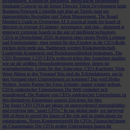
Beziehungen.
Künstliche Intelligenz, menschliche Beziehungen
Stephanie Conway ist als Senior Director Talent Development beim
Business-Netzwerk LinkedIn nah dran an Trends rund um
datengestütztes Recruiting und Talent Management.
The Board
Member's Guide to Overseeing AI
A practical guide for board of
directors to oversee AI strategy, governance, and risk—designed to
empower corporate boards in the age of intelligent technology.
CEOs in Deutschland 2026: Konturen eines neuen Profils
Leistung
und Ergebnisstärke, einst zentral für den Einstieg in die CEO-Rolle,
reichen nicht mehr aus. Stattdessen werden Risikobereitschaft,
Leadership-Kompetenz und Beziehungsfähigkeit bedeutsam.
The
CEO Response
1.235 CEOs weltweit teilen ihre Ansichten darüber,
wie sie die größten Herausforderungen meistern, denen sie
gegenüberstehen. Lesen Sie ihre Antworten.
CEO-Karrieren: Viele
Wege führen in den Vorstand
Was sind die Erfolgsfaktoren, um in
den Vorstand eines Unternehmens zu kommen? Das wird Heiko
Wolters, Senior Partner bei Egon Zehnder, immer wieder gefragt.
CEOs ostdeutscher Unternehmen
Die Welt verändert sich
grundlegend. Die Haltung von CEOs ostdeutscher Unternehmen zu
den disruptiven Ereignissen unserer Zeit lesen Sie hier.
The Super CFO
CFOs are taking on unprecedented responsibilities
and evolving into “super CFOs.” In our global study, we surveyed
600 of them to unveil the future of the role and its implications for
organizations.
Neues Kompetenzprofil für CFOs: Finanzchef:innen
als Changemaker
Die CFOs großer Unternehmen bauen ihr