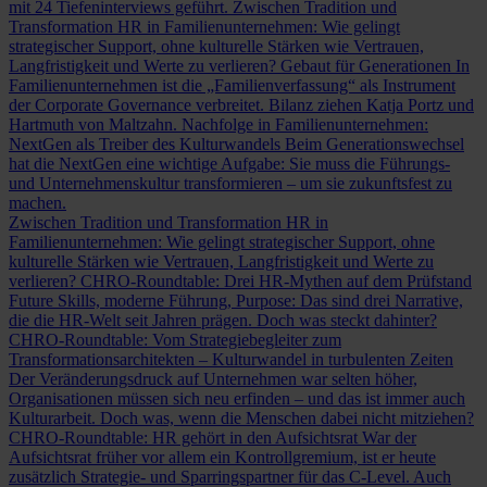
mit 24 Tiefeninterviews geführt.
Zwischen Tradition und
Transformation
HR in Familienunternehmen: Wie gelingt
strategischer Support, ohne kulturelle Stärken wie Vertrauen,
Langfristigkeit und Werte zu verlieren?
Gebaut für Generationen
In
Familienunternehmen ist die „Familienverfassung“ als Instrument
der Corporate Governance verbreitet. Bilanz ziehen Katja Portz und
Hartmuth von Maltzahn.
Nachfolge in Familienunternehmen:
NextGen als Treiber des Kulturwandels
Beim Generationswechsel
hat die NextGen eine wichtige Aufgabe: Sie muss die Führungs-
und Unternehmenskultur transformieren – um sie zukunftsfest zu
machen.
Zwischen Tradition und Transformation
HR in
Familienunternehmen: Wie gelingt strategischer Support, ohne
kulturelle Stärken wie Vertrauen, Langfristigkeit und Werte zu
verlieren?
CHRO-Roundtable: Drei HR-Mythen auf dem Prüfstand
Future Skills, moderne Führung, Purpose: Das sind drei Narrative,
die die HR-Welt seit Jahren prägen. Doch was steckt dahinter?
CHRO-Roundtable: Vom Strategiebegleiter zum
Transformationsarchitekten – Kulturwandel in turbulenten Zeiten
Der Veränderungsdruck auf Unternehmen war selten höher,
Organisationen müssen sich neu erfinden – und das ist immer auch
Kulturarbeit. Doch was, wenn die Menschen dabei nicht mitziehen?
CHRO-Roundtable: HR gehört in den Aufsichtsrat
War der
Aufsichtsrat früher vor allem ein Kontrollgremium, ist er heute
zusätzlich Strategie- und Sparringspartner für das C-Level. Auch