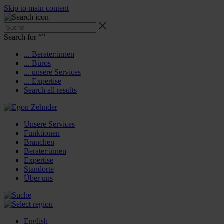
Skip to main content
Search for “
”
... Berater:innen
... Büros
... unsere Services
... Expertise
Search all results
Unsere Services
Funktionen
Branchen
Berater:innen
Expertise
Standorte
Über uns
English