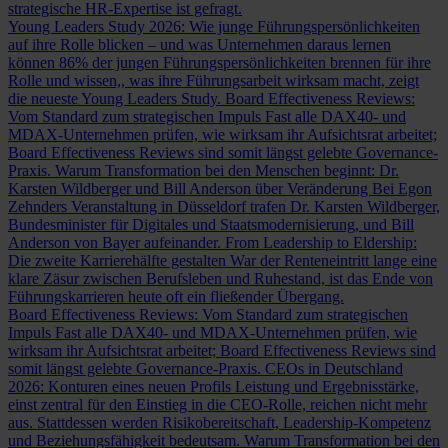
strategische HR-Expertise ist gefragt.
Young Leaders Study 2026: Wie junge Führungspersönlichkeiten
auf ihre Rolle blicken – und was Unternehmen daraus lernen
können
86% der jungen Führungspersönlichkeiten brennen für ihre
Rolle und wissen,, was ihre Führungsarbeit wirksam macht, zeigt
die neueste Young Leaders Study.
Board Effectiveness Reviews:
Vom Standard zum strategischen Impuls
Fast alle DAX40- und
MDAX-Unternehmen prüfen, wie wirksam ihr Aufsichtsrat arbeitet;
Board Effectiveness Reviews sind somit längst gelebte Governance-
Praxis.
Warum Transformation bei den Menschen beginnt: Dr.
Karsten Wildberger und Bill Anderson über Veränderung
Bei Egon
Zehnders Veranstaltung in Düsseldorf trafen Dr. Karsten Wildberger,
Bundesminister für Digitales und Staatsmodernisierung, und Bill
Anderson von Bayer aufeinander.
From Leadership to Eldership:
Die zweite Karrierehälfte gestalten
War der Renteneintritt lange eine
klare Zäsur zwischen Berufsleben und Ruhestand, ist das Ende von
Führungskarrieren heute oft ein fließender Übergang.
Board Effectiveness Reviews: Vom Standard zum strategischen
Impuls
Fast alle DAX40- und MDAX-Unternehmen prüfen, wie
wirksam ihr Aufsichtsrat arbeitet; Board Effectiveness Reviews sind
somit längst gelebte Governance-Praxis.
CEOs in Deutschland
2026: Konturen eines neuen Profils
Leistung und Ergebnisstärke,
einst zentral für den Einstieg in die CEO-Rolle, reichen nicht mehr
aus. Stattdessen werden Risikobereitschaft, Leadership-Kompetenz
und Beziehungsfähigkeit bedeutsam.
Warum Transformation bei den