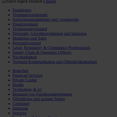
Deutsch
Change
Funktionen
Vorstandsvorsitzende
Aufsichtsratsmitglieder und -vorsitzende
Finanzvorstand
Technologievorstand
Diversität, Gleichberechtigung und Inklusion
Marketing und Sales
Personalvorstand
Legal, Regulatory & Compliance Professionals
Supply Chain & Operation Officers
Nachhaltigkeit
Vorstand Kommunikation und Öffentlichkeitsarbeit
Branchen
Financial Services
Private Capital
Health
Technology & AI
Beratung von Familienunternehmen
Öffentlicher und sozialer Sektor
Consumer
Industrial
Services