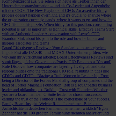
Kompetenzprofil aus. Sie sehen sich heute als Treiber:innen der
Unternehmenstransformation – und als Co-Leader auf Augenhöhe
mit den CEOs.
The New Playbook of CFOs
An assertive hiring
process doesn’t happen overnight, and it’s crucial to analyze where
the organization currently stands, where it wants to go, and how the
CFO fits into this puzzle. When hiring for this position, considering
potential is just as important as technical skills.
Effective Teams Start
with an Authentic Leader
A conversation with Lowe's CFO
Brandon Sink about his path to the role and how he builds and
inspires associates and teams
Board Effectiveness Reviews: Vom Standard zum strategischen
Impuls
Fast alle DAX40- und MDAX-Unternehmen prüfen, wie
wirksam ihr Aufsichtsrat arbeitet; Board Effectiveness Reviews sind
somit längst gelebte Governance-Praxis.
CIO Becomes a ‘Yes and’
Role
Discover how companies are layering IT, digital, and data
responsibilities onto the traditional CIO role, resulting in titles like
CDIOs and CDTOs.
Blazing a Trail: Women in Leadership
From
being a Director of the Forbes Marshall group of companies and the
head of Forbes Marshall Foundation, Rati is a sought-after business
leader and philanthropist.
Building Trust with Founders
Whether
you are a board member, C-Suite leader, or chosen successor,
earning the trust of the Founder is the cornerstone of your success.
Family Board Insights
Welche Rolle übernehmen Beiräte und
Aufsichtsräte in deutschen Familienunternehmen wirklich? Egon
Zehnder hat die 100 größten Familienunternehmen analysiert und