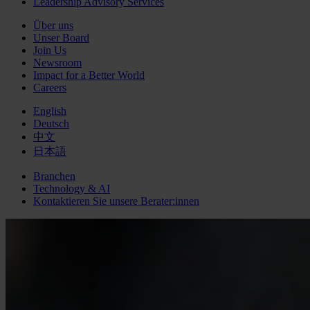
Leadership Advisory Services
Über uns
Unser Board
Join Us
Newsroom
Impact for a Better World
Careers
English
Deutsch
中文
日本語
Branchen
Technology & AI
Kontaktieren Sie unsere Berater:innen