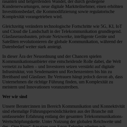
rasanten und tiefgreifenden Wandel, der durch gestiegene
Kundenerwartungen, neue digitale Marktteilnehmer, einen erhöhten
Investitionsbedarf, die Kommodifizierung sowie regulatorische
Komplexität vorangetrieben wird.
Gleichzeitig verändern technologische Fortschritte wie 5G, KI, IoT
und Cloud die Landschaft in der Telekommunikation grundlegend.
Glasfaserausbauten, private Netzwerke, intelligente Geräte und
Satelliten revolutionieren die globale Kommunikation, während der
Datenbedarf weiter stark ansteigt.
In dieser Ära der Neuordnung und der Chancen spielen
Kommunikationsanbieter eine entscheidende Rolle dabei, die Welt
vernetzt zu halten – und Investoren setzen verstärkt auf digitale
Infrastruktur, von Sendemasten und Rechenzentren bis hin zu
Breitband und Glasfaser. Ihr Vertrauen hängt jedoch davon ab, dass
Unternehmen die richtige Führung finden, um Komplexität zu
meistern und Innovationen voranzutreiben.
Wer wir sind
Unsere Berater:innen im Bereich Kommunikation und Konnektivität
sind ehemalige Führungspersönlichkeiten aus der Branche mit
umfassender Erfahrung entlang der gesamten Telekommunikations-
Wertschöpfungskette. Unter Nutzung der globalen Reichweite und
des „One Firm“-Ansatzes von Egon Zehnder arbeiten wir