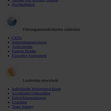
Aufbau von Advisory Boards
Nachhaltigkeit
Führungspersönlichkeiten entdecken
CEOs
Spitzenmanager:innen
Aufsichtsräte
Externe Beiräte
Executive Assessment
Leadership entwickeln
Individuelle Weiterentwicklung
Accelerated Onboarding
Entwicklungsplanung
Coaching
Team Journey