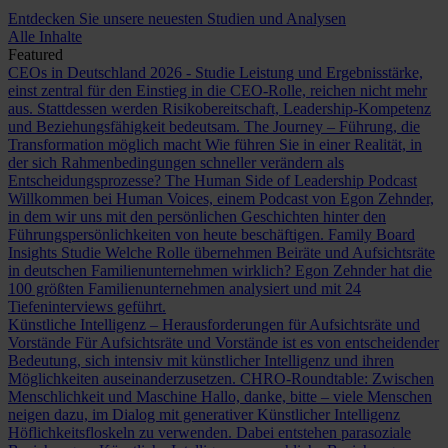
Entdecken Sie unsere neuesten Studien und Analysen
Alle Inhalte
Featured
CEOs in Deutschland 2026 - Studie
Leistung und Ergebnisstärke,
einst zentral für den Einstieg in die CEO-Rolle, reichen nicht mehr
aus. Stattdessen werden Risikobereitschaft, Leadership-Kompetenz
und Beziehungsfähigkeit bedeutsam.
The Journey – Führung, die
Transformation möglich macht
Wie führen Sie in einer Realität, in
der sich Rahmenbedingungen schneller verändern als
Entscheidungsprozesse?
The Human Side of Leadership Podcast
Willkommen bei Human Voices, einem Podcast von Egon Zehnder,
in dem wir uns mit den persönlichen Geschichten hinter den
Führungspersönlichkeiten von heute beschäftigen.
Family Board
Insights Studie
Welche Rolle übernehmen Beiräte und Aufsichtsräte
in deutschen Familienunternehmen wirklich? Egon Zehnder hat die
100 größten Familienunternehmen analysiert und mit 24
Tiefeninterviews geführt.
Künstliche Intelligenz – Herausforderungen für Aufsichtsräte und
Vorstände
Für Aufsichtsräte und Vorstände ist es von entscheidender
Bedeutung, sich intensiv mit künstlicher Intelligenz und ihren
Möglichkeiten auseinanderzusetzen.
CHRO-Roundtable: Zwischen
Menschlichkeit und Maschine
Hallo, danke, bitte – viele Menschen
neigen dazu, im Dialog mit generativer Künstlicher Intelligenz
Höflichkeitsfloskeln zu verwenden. Dabei entstehen parasoziale