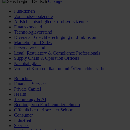
Deutsch
Change
Funktionen
Vorstandsvorsitzende
Aufsichtsratsmitglieder und -vorsitzende
Finanzvorstand
Technologievorstand
Diversität, Gleichberechtigung und Inklusion
Marketing und Sales
Personalvorstand
Legal, Regulatory & Compliance Professionals
Supply Chain & Operation Officers
Nachhaltigkeit
Vorstand Kommunikation und Öffentlichkeitsarbeit
Branchen
Financial Services
Private Capital
Health
Technology & AI
Beratung von Familienunternehmen
Öffentlicher und sozialer Sektor
Consumer
Industrial
Services