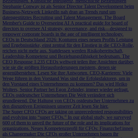
Beziehungen.
Künstliche Intelligenz, menschliche Beziehungen
Stephanie Conway ist als Senior Director Talent Development beim
Business-Netzwerk LinkedIn nah dran an Trends rund um
datengestütztes Recruiting und Talent Management.
The Board
Member's Guide to Overseeing AI
A practical guide for board of
directors to oversee AI strategy, governance, and risk—designed to
empower corporate boards in the age of intelligent technology.
CEOs in Deutschland 2026: Konturen eines neuen Profils
Leistung
und Ergebnisstärke, einst zentral für den Einstieg in die CEO-Rolle,
reichen nicht mehr aus. Stattdessen werden Risikobereitschaft,
Leadership-Kompetenz und Beziehungsfähigkeit bedeutsam.
The
CEO Response
1.235 CEOs weltweit teilen ihre Ansichten darüber,
wie sie die größten Herausforderungen meistern, denen sie
gegenüberstehen. Lesen Sie ihre Antworten.
CEO-Karrieren: Viele
Wege führen in den Vorstand
Was sind die Erfolgsfaktoren, um in
den Vorstand eines Unternehmens zu kommen? Das wird Heiko
Wolters, Senior Partner bei Egon Zehnder, immer wieder gefragt.
CEOs ostdeutscher Unternehmen
Die Welt verändert sich
grundlegend. Die Haltung von CEOs ostdeutscher Unternehmen zu
den disruptiven Ereignissen unserer Zeit lesen Sie hier.
The Super CFO
CFOs are taking on unprecedented responsibilities
and evolving into “super CFOs.” In our global study, we surveyed
600 of them to unveil the future of the role and its implications for
organizations.
Neues Kompetenzprofil für CFOs: Finanzchef:innen
als Changemaker
Die CFOs großer Unternehmen bauen ihr