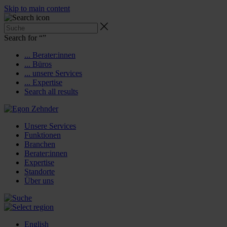
Skip to main content
Search for “
”
... Berater:innen
... Büros
... unsere Services
... Expertise
Search all results
Unsere Services
Funktionen
Branchen
Berater:innen
Expertise
Standorte
Über uns
English