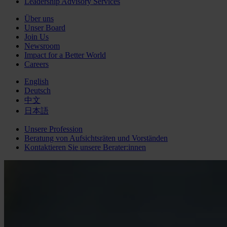
Leadership Advisory Services
Über uns
Unser Board
Join Us
Newsroom
Impact for a Better World
Careers
English
Deutsch
中文
日本語
Unsere Profession
Beratung von Aufsichtsräten und Vorständen
Kontaktieren Sie unsere Berater:innen