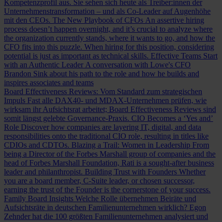
Kompetenzprofil aus. Sie sehen sich heute als Treiber:innen der
Unternehmenstransformation – und als Co-Leader auf Augenhöhe
mit den CEOs.
The New Playbook of CFOs
An assertive hiring
process doesn’t happen overnight, and it’s crucial to analyze where
the organization currently stands, where it wants to go, and how the
CFO fits into this puzzle. When hiring for this position, considering
potential is just as important as technical skills.
Effective Teams Start
with an Authentic Leader
A conversation with Lowe's CFO
Brandon Sink about his path to the role and how he builds and
inspires associates and teams
Board Effectiveness Reviews: Vom Standard zum strategischen
Impuls
Fast alle DAX40- und MDAX-Unternehmen prüfen, wie
wirksam ihr Aufsichtsrat arbeitet; Board Effectiveness Reviews sind
somit längst gelebte Governance-Praxis.
CIO Becomes a ‘Yes and’
Role
Discover how companies are layering IT, digital, and data
responsibilities onto the traditional CIO role, resulting in titles like
CDIOs and CDTOs.
Blazing a Trail: Women in Leadership
From
being a Director of the Forbes Marshall group of companies and the
head of Forbes Marshall Foundation, Rati is a sought-after business
leader and philanthropist.
Building Trust with Founders
Whether
you are a board member, C-Suite leader, or chosen successor,
earning the trust of the Founder is the cornerstone of your success.
Family Board Insights
Welche Rolle übernehmen Beiräte und
Aufsichtsräte in deutschen Familienunternehmen wirklich? Egon
Zehnder hat die 100 größten Familienunternehmen analysiert und