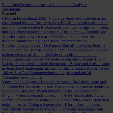
Entdecken Sie unsere neuesten Studien und Analysen
Alle Inhalte
Featured
CEOs in Deutschland 2026 - Studie
Leistung und Ergebnisstärke,
einst zentral für den Einstieg in die CEO-Rolle, reichen nicht mehr
aus. Stattdessen werden Risikobereitschaft, Leadership-Kompetenz
und Beziehungsfähigkeit bedeutsam.
The Journey – Führung, die
Transformation möglich macht
Wie führen Sie in einer Realität, in
der sich Rahmenbedingungen schneller verändern als
Entscheidungsprozesse?
The Human Side of Leadership Podcast
Willkommen bei Human Voices, einem Podcast von Egon Zehnder,
in dem wir uns mit den persönlichen Geschichten hinter den
Führungspersönlichkeiten von heute beschäftigen.
Family Board
Insights Studie
Welche Rolle übernehmen Beiräte und Aufsichtsräte
in deutschen Familienunternehmen wirklich? Egon Zehnder hat die
100 größten Familienunternehmen analysiert und mit 24
Tiefeninterviews geführt.
Künstliche Intelligenz – Herausforderungen für Aufsichtsräte und
Vorstände
Für Aufsichtsräte und Vorstände ist es von entscheidender
Bedeutung, sich intensiv mit künstlicher Intelligenz und ihren
Möglichkeiten auseinanderzusetzen.
CHRO-Roundtable: Zwischen
Menschlichkeit und Maschine
Hallo, danke, bitte – viele Menschen
neigen dazu, im Dialog mit generativer Künstlicher Intelligenz
Höflichkeitsfloskeln zu verwenden. Dabei entstehen parasoziale