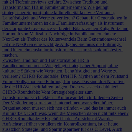
mit 24 Tiefeninterviews geführt.
Zwischen Tradition und
Transformation
HR in Familienunternehmen: Wie gelingt
strategischer Support, ohne kulturelle Stärken wie Vertrauen,
Langfristigkeit und Werte zu verlieren?
Gebaut für Generationen
In
Familienunternehmen ist die „Familienverfassung“ als Instrument
der Corporate Governance verbreitet. Bilanz ziehen Katja Portz und
Hartmuth von Maltzahn.
Nachfolge in Familienunternehmen:
NextGen als Treiber des Kulturwandels
Beim Generationswechsel
hat die NextGen eine wichtige Aufgabe: Sie muss die Führungs-
und Unternehmenskultur transformieren – um sie zukunftsfest zu
machen.
Zwischen Tradition und Transformation
HR in
Familienunternehmen: Wie gelingt strategischer Support, ohne
kulturelle Stärken wie Vertrauen, Langfristigkeit und Werte zu
verlieren?
CHRO-Roundtable: Drei HR-Mythen auf dem Prüfstand
Future Skills, moderne Führung, Purpose: Das sind drei Narrative,
die die HR-Welt seit Jahren prägen. Doch was steckt dahinter?
CHRO-Roundtable: Vom Strategiebegleiter zum
Transformationsarchitekten – Kulturwandel in turbulenten Zeiten
Der Veränderungsdruck auf Unternehmen war selten höher,
Organisationen müssen sich neu erfinden – und das ist immer auch
Kulturarbeit. Doch was, wenn die Menschen dabei nicht mitziehen?
CHRO-Roundtable: HR gehört in den Aufsichtsrat
War der
Aufsichtsrat früher vor allem ein Kontrollgremium, ist er heute
zusätzlich Strategie- und Sparringspartner für das C-Level. Auch