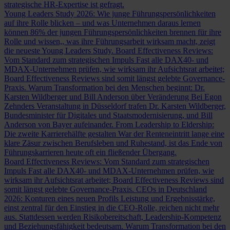
strategische HR-Expertise ist gefragt.
Young Leaders Study 2026: Wie junge Führungspersönlichkeiten
auf ihre Rolle blicken – und was Unternehmen daraus lernen
können
86% der jungen Führungspersönlichkeiten brennen für ihre
Rolle und wissen,, was ihre Führungsarbeit wirksam macht, zeigt
die neueste Young Leaders Study.
Board Effectiveness Reviews:
Vom Standard zum strategischen Impuls
Fast alle DAX40- und
MDAX-Unternehmen prüfen, wie wirksam ihr Aufsichtsrat arbeitet;
Board Effectiveness Reviews sind somit längst gelebte Governance-
Praxis.
Warum Transformation bei den Menschen beginnt: Dr.
Karsten Wildberger und Bill Anderson über Veränderung
Bei Egon
Zehnders Veranstaltung in Düsseldorf trafen Dr. Karsten Wildberger,
Bundesminister für Digitales und Staatsmodernisierung, und Bill
Anderson von Bayer aufeinander.
From Leadership to Eldership:
Die zweite Karrierehälfte gestalten
War der Renteneintritt lange eine
klare Zäsur zwischen Berufsleben und Ruhestand, ist das Ende von
Führungskarrieren heute oft ein fließender Übergang.
Board Effectiveness Reviews: Vom Standard zum strategischen
Impuls
Fast alle DAX40- und MDAX-Unternehmen prüfen, wie
wirksam ihr Aufsichtsrat arbeitet; Board Effectiveness Reviews sind
somit längst gelebte Governance-Praxis.
CEOs in Deutschland
2026: Konturen eines neuen Profils
Leistung und Ergebnisstärke,
einst zentral für den Einstieg in die CEO-Rolle, reichen nicht mehr
aus. Stattdessen werden Risikobereitschaft, Leadership-Kompetenz
und Beziehungsfähigkeit bedeutsam.
Warum Transformation bei den