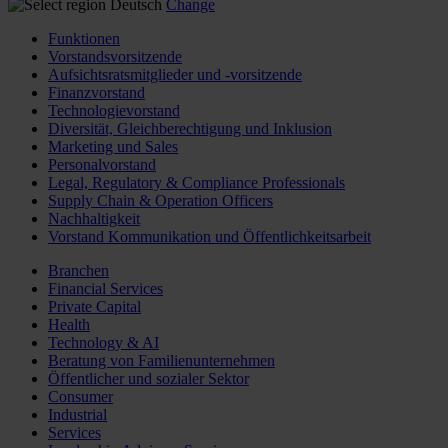
Deutsch
Change
Funktionen
Vorstandsvorsitzende
Aufsichtsratsmitglieder und -vorsitzende
Finanzvorstand
Technologievorstand
Diversität, Gleichberechtigung und Inklusion
Marketing und Sales
Personalvorstand
Legal, Regulatory & Compliance Professionals
Supply Chain & Operation Officers
Nachhaltigkeit
Vorstand Kommunikation und Öffentlichkeitsarbeit
Branchen
Financial Services
Private Capital
Health
Technology & AI
Beratung von Familienunternehmen
Öffentlicher und sozialer Sektor
Consumer
Industrial
Services