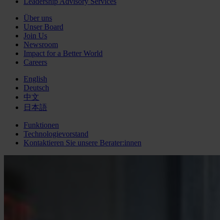
Leadership Advisory Services
Über uns
Unser Board
Join Us
Newsroom
Impact for a Better World
Careers
English
Deutsch
中文
日本語
Funktionen
Technologievorstand
Kontaktieren Sie unsere Berater:innen