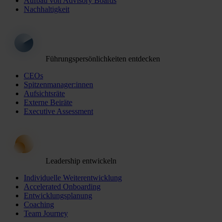
Aufbau von Advisory Boards
Nachhaltigkeit
Führungspersönlichkeiten entdecken
CEOs
Spitzenmanager:innen
Aufsichtsräte
Externe Beiräte
Executive Assessment
Leadership entwickeln
Individuelle Weiterentwicklung
Accelerated Onboarding
Entwicklungsplanung
Coaching
Team Journey