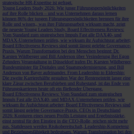
strategische HR-Expertise ist gefragt.
Young Leaders Study 2026: Wie junge Führungspersönlichkeiten
auf ihre Rolle blicken – und was Unternehmen daraus lernen
können
86% der jungen Führungspersönlichkeiten brennen für ihre
Rolle und wissen,, was ihre Führungsarbeit wirksam macht, zeigt
die neueste Young Leaders Study.
Board Effectiveness Reviews:
Vom Standard zum strategischen Impuls
Fast alle DAX40- und
MDAX-Unternehmen prüfen, wie wirksam ihr Aufsichtsrat arbeitet;
Board Effectiveness Reviews sind somit längst gelebte Governance-
Praxis.
Warum Transformation bei den Menschen beginnt: Dr.
Karsten Wildberger und Bill Anderson über Veränderung
Bei Egon
Zehnders Veranstaltung in Düsseldorf trafen Dr. Karsten Wildberger,
Bundesminister für Digitales und Staatsmodernisierung, und Bill
Anderson von Bayer aufeinander.
From Leadership to Eldership:
Die zweite Karrierehälfte gestalten
War der Renteneintritt lange eine
klare Zäsur zwischen Berufsleben und Ruhestand, ist das Ende von
Führungskarrieren heute oft ein fließender Übergang.
Board Effectiveness Reviews: Vom Standard zum strategischen
Impuls
Fast alle DAX40- und MDAX-Unternehmen prüfen, wie
wirksam ihr Aufsichtsrat arbeitet; Board Effectiveness Reviews sind
somit längst gelebte Governance-Praxis.
CEOs in Deutschland
2026: Konturen eines neuen Profils
Leistung und Ergebnisstärke,
einst zentral für den Einstieg in die CEO-Rolle, reichen nicht mehr
aus. Stattdessen werden Risikobereitschaft, Leadership-Kompetenz
und Beziehungsfähigkeit bedeutsam.
Warum Transformation bei den