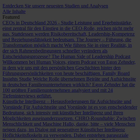
Entdecken Sie unsere neuesten Studien und Analysen
Alle Inhalte
Featured
CEOs in Deutschland 2026 - Studie
Leistung und Ergebnisstärke,
einst zentral für den Einstieg in die CEO-Rolle, reichen nicht mehr
aus. Stattdessen werden Risikobereitschaft, Leadership-Kompetenz
und Beziehungsfähigkeit bedeutsam.
The Journey – Führung, die
Transformation möglich macht
Wie führen Sie in einer Realität, in
der sich Rahmenbedingungen schneller verändern als
Entscheidungsprozesse?
The Human Side of Leadership Podcast
Willkommen bei Human Voices, einem Podcast von Egon Zehnder,
in dem wir uns mit den persönlichen Geschichten hinter den
Führungspersönlichkeiten von heute beschäftigen.
Family Board
Insights Studie
Welche Rolle übernehmen Beiräte und Aufsichtsräte
in deutschen Familienunternehmen wirklich? Egon Zehnder hat die
100 größten Familienunternehmen analysiert und mit 24
Tiefeninterviews geführt.
Künstliche Intelligenz – Herausforderungen für Aufsichtsräte und
Vorstände
Für Aufsichtsräte und Vorstände ist es von entscheidender
Bedeutung, sich intensiv mit künstlicher Intelligenz und ihren
Möglichkeiten auseinanderzusetzen.
CHRO-Roundtable: Zwischen
Menschlichkeit und Maschine
Hallo, danke, bitte – viele Menschen
neigen dazu, im Dialog mit generativer Künstlicher Intelligenz
Höflichkeitsfloskeln zu verwenden. Dabei entstehen parasoziale