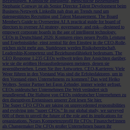
Beziehungen.
Künstliche Intelligenz, menschliche Beziehungen
Stephanie Conway ist als Senior Director Talent Development beim
Business-Netzwerk LinkedIn nah dran an Trends rund um
datengestütztes Recruiting und Talent Management.
The Board
Member's Guide to Overseeing AI
A practical guide for board of
directors to oversee AI strategy, governance, and risk—designed to
empower corporate boards in the age of intelligent technology.
CEOs in Deutschland 2026: Konturen eines neuen Profils
Leistung
und Ergebnisstärke, einst zentral für den Einstieg in die CEO-Rolle,
reichen nicht mehr aus. Stattdessen werden Risikobereitschaft,
Leadership-Kompetenz und Beziehungsfähigkeit bedeutsam.
The
CEO Response
1.235 CEOs weltweit teilen ihre Ansichten darüber,
wie sie die größten Herausforderungen meistern, denen sie
gegenüberstehen. Lesen Sie ihre Antworten.
CEO-Karrieren: Viele
Wege führen in den Vorstand
Was sind die Erfolgsfaktoren, um in
den Vorstand eines Unternehmens zu kommen? Das wird Heiko
Wolters, Senior Partner bei Egon Zehnder, immer wieder gefragt.
CEOs ostdeutscher Unternehmen
Die Welt verändert sich
grundlegend. Die Haltung von CEOs ostdeutscher Unternehmen zu
den disruptiven Ereignissen unserer Zeit lesen Sie hier.
The Super CFO
CFOs are taking on unprecedented responsibilities
and evolving into “super CFOs.” In our global study, we surveyed
600 of them to unveil the future of the role and its implications for
organizations.
Neues Kompetenzprofil für CFOs: Finanzchef:innen
als Changemaker
Die CFOs großer Unternehmen bauen ihr