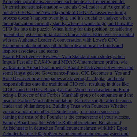
Kompetenzprofil aus. Sie sehen sich heute als Treiber:innen der
Unternehmenstransformation – und als Co-Leader auf Augenhöhe
mit den CEOs.
The New Playbook of CFOs
An assertive hiring
process doesn’t happen overnight, and it’s crucial to analyze where
the organization currently stands, where it wants to go, and how the
CFO fits into this puzzle. When hiring for this position, considering
potential is just as important as technical skills.
Effective Teams Start
with an Authentic Leader
A conversation with Lowe's CFO
Brandon Sink about his path to the role and how he builds and
inspires associates and teams
Board Effectiveness Reviews: Vom Standard zum strategischen
Impuls
Fast alle DAX40- und MDAX-Unternehmen prüfen, wie
wirksam ihr Aufsichtsrat arbeitet; Board Effectiveness Reviews sind
somit längst gelebte Governance-Praxis.
CIO Becomes a ‘Yes and’
Role
Discover how companies are layering IT, digital, and data
responsibilities onto the traditional CIO role, resulting in titles like
CDIOs and CDTOs.
Blazing a Trail: Women in Leadership
From
being a Director of the Forbes Marshall group of companies and the
head of Forbes Marshall Foundation, Rati is a sought-after business
leader and philanthropist.
Building Trust with Founders
Whether
you are a board member, C-Suite leader, or chosen successor,
earning the trust of the Founder is the cornerstone of your success.
Family Board Insights
Welche Rolle übernehmen Beiräte und
Aufsichtsräte in deutschen Familienunternehmen wirklich? Egon
Zehnder hat die 100 größten Familienunternehmen analysiert und