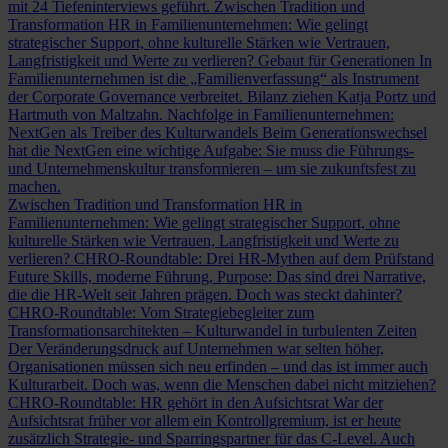
mit 24 Tiefeninterviews geführt.
Zwischen Tradition und
Transformation
HR in Familienunternehmen: Wie gelingt
strategischer Support, ohne kulturelle Stärken wie Vertrauen,
Langfristigkeit und Werte zu verlieren?
Gebaut für Generationen
In
Familienunternehmen ist die „Familienverfassung“ als Instrument
der Corporate Governance verbreitet. Bilanz ziehen Katja Portz und
Hartmuth von Maltzahn.
Nachfolge in Familienunternehmen:
NextGen als Treiber des Kulturwandels
Beim Generationswechsel
hat die NextGen eine wichtige Aufgabe: Sie muss die Führungs-
und Unternehmenskultur transformieren – um sie zukunftsfest zu
machen.
Zwischen Tradition und Transformation
HR in
Familienunternehmen: Wie gelingt strategischer Support, ohne
kulturelle Stärken wie Vertrauen, Langfristigkeit und Werte zu
verlieren?
CHRO-Roundtable: Drei HR-Mythen auf dem Prüfstand
Future Skills, moderne Führung, Purpose: Das sind drei Narrative,
die die HR-Welt seit Jahren prägen. Doch was steckt dahinter?
CHRO-Roundtable: Vom Strategiebegleiter zum
Transformationsarchitekten – Kulturwandel in turbulenten Zeiten
Der Veränderungsdruck auf Unternehmen war selten höher,
Organisationen müssen sich neu erfinden – und das ist immer auch
Kulturarbeit. Doch was, wenn die Menschen dabei nicht mitziehen?
CHRO-Roundtable: HR gehört in den Aufsichtsrat
War der
Aufsichtsrat früher vor allem ein Kontrollgremium, ist er heute
zusätzlich Strategie- und Sparringspartner für das C-Level. Auch