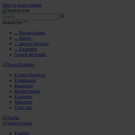
Skip to main content
Search for “
”
... Berater:innen
... Büros
... unsere Services
... Expertise
Search all results
Unsere Services
Funktionen
Branchen
Berater:innen
Expertise
Standorte
Über uns
English