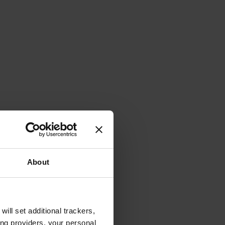
About
will set additional trackers,
ing providers, your personal