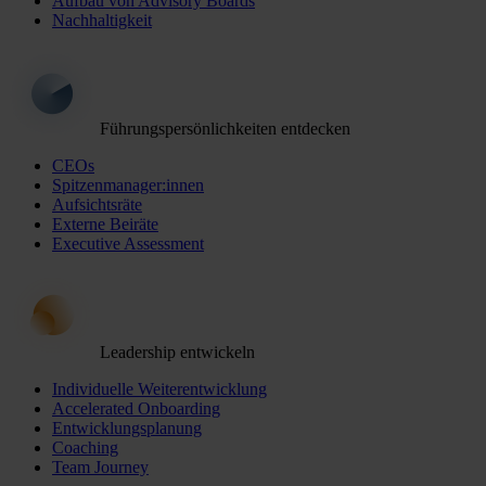
Aufbau von Advisory Boards
Nachhaltigkeit
Führungspersönlichkeiten entdecken
CEOs
Spitzenmanager:innen
Aufsichtsräte
Externe Beiräte
Executive Assessment
Leadership entwickeln
Individuelle Weiterentwicklung
Accelerated Onboarding
Entwicklungsplanung
Coaching
Team Journey