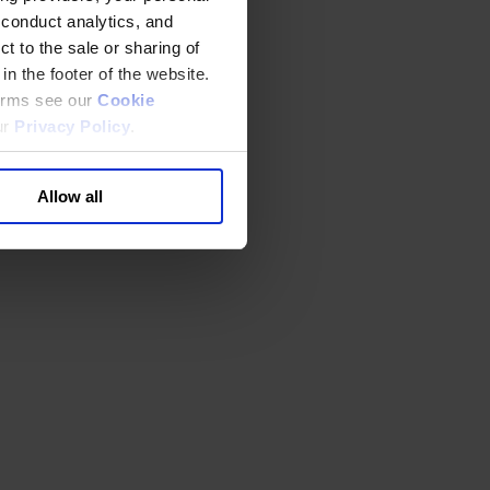
 conduct analytics, and
t to the sale or sharing of
in the footer of the website.
terms see our
Cookie
ur
Privacy Policy
.
Allow all