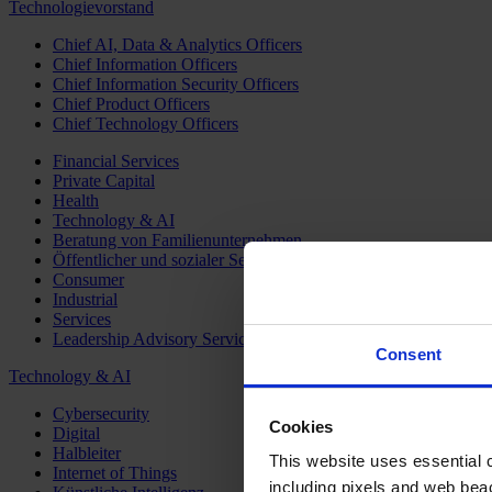
Technologievorstand
Chief AI, Data & Analytics Officers
Chief Information Officers
Chief Information Security Officers
Chief Product Officers
Chief Technology Officers
Financial Services
Private Capital
Health
Technology & AI
Beratung von Familienunternehmen
Öffentlicher und sozialer Sektor
Consumer
Industrial
Services
Leadership Advisory Services
Consent
Technology & AI
Cybersecurity
Cookies
Digital
Halbleiter
This website uses essential co
Internet of Things
including pixels and web beac