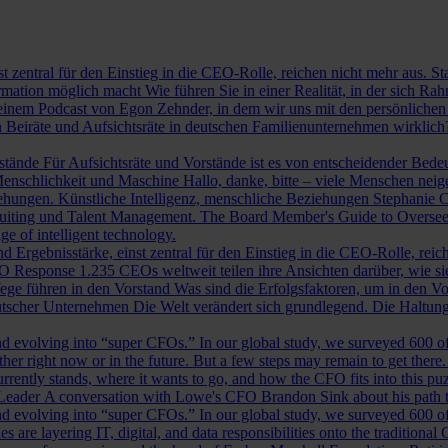
st zentral für den Einstieg in die CEO-Rolle, reichen nicht mehr aus. 
ormation möglich macht
Wie führen Sie in einer Realität, in der sich 
nem Podcast von Egon Zehnder, in dem wir uns mit den persönlichen 
 Beiräte und Aufsichtsräte in deutschen Familienunternehmen wirklich
rstände
Für Aufsichtsräte und Vorstände ist es von entscheidender Bedeut
nschlichkeit und Maschine
Hallo, danke, bitte – viele Menschen neig
iehungen.
Künstliche Intelligenz, menschliche Beziehungen
Stephanie C
ruiting und Talent Management.
The Board Member's Guide to Overse
e of intelligent technology.
d Ergebnisstärke, einst zentral für den Einstieg in die CEO-Rolle, reic
O Response
1.235 CEOs weltweit teilen ihre Ansichten darüber, wie si
ege führen in den Vorstand
Was sind die Erfolgsfaktoren, um in den 
tscher Unternehmen
Die Welt verändert sich grundlegend. Die Haltu
 evolving into “super CFOs.” In our global study, we surveyed 600 of th
r right now or in the future. But a few steps may remain to get there
rrently stands, where it wants to go, and how the CFO fits into this puzz
 Leader
A conversation with Lowe's CFO Brandon Sink about his path to
 evolving into “super CFOs.” In our global study, we surveyed 600 of th
are layering IT, digital, and data responsibilities onto the traditiona