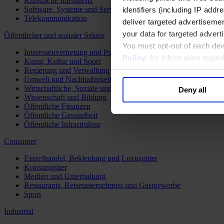
Künstliche Intelligenz
Software, Systeme und Services
identifiers (including IP add
Telekommunikation
deliver targeted advertisemen
your data for targeted advert
Öffentlicher und sozialer Sektor
You must opt-out of each dev
Interessenvertretung und Public Affairs
Policy
; for information rega
Kunst, Kultur und Sport
Regierung und Verwaltung
Umwelt und Nachhaltigkeit
Wirtschaftliche, Soziale und Humanitäre Entwicklung
Deny all
Wissenschaft und Bildung
Öffentliche Finanzen
Öffentliche Gesundheit
Öffentliche Infrastruktur
Consumer
Einzelhandel, Bekleidung und Luxusgüter
Konsumgüter
Medien und Unterhaltung
Restaurants, Reiseunternehmen und Gastgewerbe
Sport
Industrial