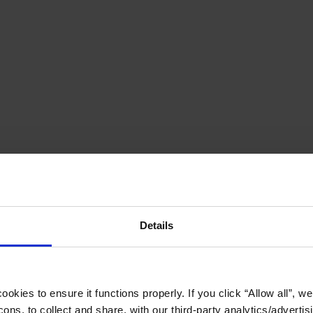
Details
okies to ensure it functions properly. If you click “Allow all”, we 
ons, to collect and share, with our third-party analytics/advertis