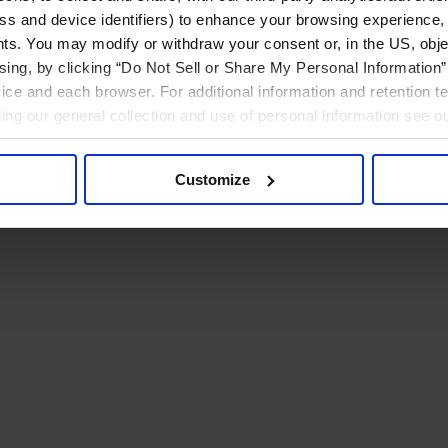
ress and device identifiers) to enhance your browsing experience,
ts. You may modify or withdraw your consent or, in the US, objec
ising, by clicking “Do Not Sell or Share My Personal Information” 
ice and each browser. For additional information and retention 
rding our general collection and use of personal information see o
Customize