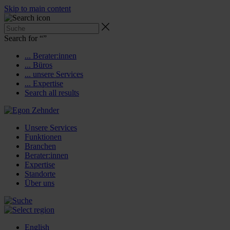
Skip to main content
Search for “
”
... Berater:innen
... Büros
... unsere Services
... Expertise
Search all results
Unsere Services
Funktionen
Branchen
Berater:innen
Expertise
Standorte
Über uns
English