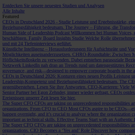
Entdecken Sie unsere neuesten Studien und Analysen
Alle Inhalte
Featured
CEOs in Deutschland 2026 - Studie
Leistung und Ergebnisstärke, ein
Beziehungsfähigkeit bedeutsam.
The Journey – Führung, die Transf
Human Side of Leadership Podcast
Willkommen bei Human Voices, ei
beschäftigen.
Family Board Insights Studie
Welche Rolle übernehmen
und mit 24 Tiefeninterviews geführt.
Künstliche Intelligenz – Herausforderungen für Aufsichtsräte und Vo
Möglichkeiten auseinanderzusetzen.
CHRO-Roundtable: Zwischen Me
Höflichkeitsfloskeln zu verwenden. Dabei entstehen parasoziale Bez
Netzwerk LinkedIn nah dran an Trends rund um datengestütztes Rec
governance, and risk—designed to empower corporate boards in the ag
CEOs in Deutschland 2026: Konturen eines neuen Profils
Leistung un
Leadership-Kompetenz und Beziehungsfähigkeit bedeutsam.
The CE
gegenüberstehen. Lesen Sie ihre Antworten.
CEO-Karrieren: Viele W
Senior Partner bei Egon Zehnder, immer wieder gefragt.
CEOs ostdeu
Ereignissen unserer Zeit lesen Sie hier.
The Super CFO
CFOs are taking on unprecedented responsibilities and
organizations.
From CFO to CEO
Most CFOs aspire to be CEOs—eithe
happen overnight, and it’s crucial to analyze where the organization cu
important as technical skills.
Effective Teams Start with an Authentic
The Super CFO
CFOs are taking on unprecedented responsibilities and
organizations.
CIO Becomes a ‘Yes and’ Role
Discover how companies 