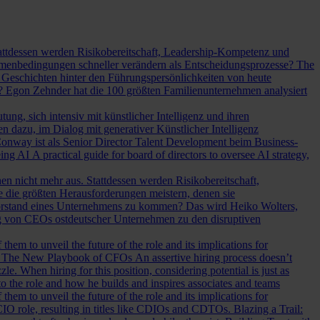
Stattdessen werden Risikobereitschaft, Leadership-Kompetenz und
Rahmenbedingungen schneller verändern als Entscheidungsprozesse?
The
Geschichten hinter den Führungspersönlichkeiten von heute
? Egon Zehnder hat die 100 größten Familienunternehmen analysiert
ung, sich intensiv mit künstlicher Intelligenz und ihren
en dazu, im Dialog mit generativer Künstlicher Intelligenz
onway ist als Senior Director Talent Development beim Business-
eing AI
A practical guide for board of directors to oversee AI strategy,
hen nicht mehr aus. Stattdessen werden Risikobereitschaft,
e die größten Herausforderungen meistern, denen sie
Vorstand eines Unternehmens zu kommen? Das wird Heiko Wolters,
ng von CEOs ostdeutscher Unternehmen zu den disruptiven
em to unveil the future of the role and its implications for
.
The New Playbook of CFOs
An assertive hiring process doesn’t
le. When hiring for this position, considering potential is just as
 the role and how he builds and inspires associates and teams
em to unveil the future of the role and its implications for
l CIO role, resulting in titles like CDIOs and CDTOs.
Blazing a Trail: