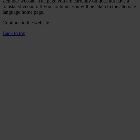
Zehnder website. The page you are currently on does not have a
translated version. If you continue, you will be taken to the alternate
language home page.
Continue to the
website
Back to top