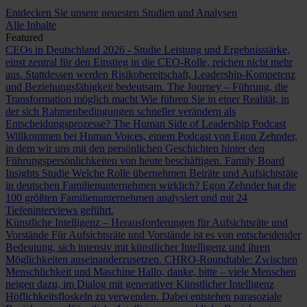
Entdecken Sie unsere neuesten Studien und Analysen
Alle Inhalte
Featured
CEOs in Deutschland 2026 - Studie
Leistung und Ergebnisstärke,
einst zentral für den Einstieg in die CEO-Rolle, reichen nicht mehr
aus. Stattdessen werden Risikobereitschaft, Leadership-Kompetenz
und Beziehungsfähigkeit bedeutsam.
The Journey – Führung, die
Transformation möglich macht
Wie führen Sie in einer Realität, in
der sich Rahmenbedingungen schneller verändern als
Entscheidungsprozesse?
The Human Side of Leadership Podcast
Willkommen bei Human Voices, einem Podcast von Egon Zehnder,
in dem wir uns mit den persönlichen Geschichten hinter den
Führungspersönlichkeiten von heute beschäftigen.
Family Board
Insights Studie
Welche Rolle übernehmen Beiräte und Aufsichtsräte
in deutschen Familienunternehmen wirklich? Egon Zehnder hat die
100 größten Familienunternehmen analysiert und mit 24
Tiefeninterviews geführt.
Künstliche Intelligenz – Herausforderungen für Aufsichtsräte und
Vorstände
Für Aufsichtsräte und Vorstände ist es von entscheidender
Bedeutung, sich intensiv mit künstlicher Intelligenz und ihren
Möglichkeiten auseinanderzusetzen.
CHRO-Roundtable: Zwischen
Menschlichkeit und Maschine
Hallo, danke, bitte – viele Menschen
neigen dazu, im Dialog mit generativer Künstlicher Intelligenz
Höflichkeitsfloskeln zu verwenden. Dabei entstehen parasoziale