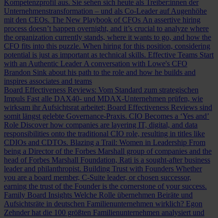
Kompetenzprofil aus. Sie sehen sich heute als Treiber:innen der
Unternehmenstransformation – und als Co-Leader auf Augenhöhe
mit den CEOs.
The New Playbook of CFOs
An assertive hiring
process doesn’t happen overnight, and it’s crucial to analyze where
the organization currently stands, where it wants to go, and how the
CFO fits into this puzzle. When hiring for this position, considering
potential is just as important as technical skills.
Effective Teams Start
with an Authentic Leader
A conversation with Lowe's CFO
Brandon Sink about his path to the role and how he builds and
inspires associates and teams
Board Effectiveness Reviews: Vom Standard zum strategischen
Impuls
Fast alle DAX40- und MDAX-Unternehmen prüfen, wie
wirksam ihr Aufsichtsrat arbeitet; Board Effectiveness Reviews sind
somit längst gelebte Governance-Praxis.
CIO Becomes a ‘Yes and’
Role
Discover how companies are layering IT, digital, and data
responsibilities onto the traditional CIO role, resulting in titles like
CDIOs and CDTOs.
Blazing a Trail: Women in Leadership
From
being a Director of the Forbes Marshall group of companies and the
head of Forbes Marshall Foundation, Rati is a sought-after business
leader and philanthropist.
Building Trust with Founders
Whether
you are a board member, C-Suite leader, or chosen successor,
earning the trust of the Founder is the cornerstone of your success.
Family Board Insights
Welche Rolle übernehmen Beiräte und
Aufsichtsräte in deutschen Familienunternehmen wirklich? Egon
Zehnder hat die 100 größten Familienunternehmen analysiert und