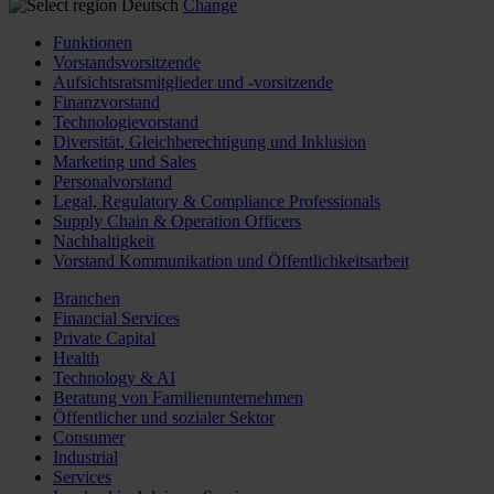
Deutsch
Change
Funktionen
Vorstandsvorsitzende
Aufsichtsratsmitglieder und -vorsitzende
Finanzvorstand
Technologievorstand
Diversität, Gleichberechtigung und Inklusion
Marketing und Sales
Personalvorstand
Legal, Regulatory & Compliance Professionals
Supply Chain & Operation Officers
Nachhaltigkeit
Vorstand Kommunikation und Öffentlichkeitsarbeit
Branchen
Financial Services
Private Capital
Health
Technology & AI
Beratung von Familienunternehmen
Öffentlicher und sozialer Sektor
Consumer
Industrial
Services