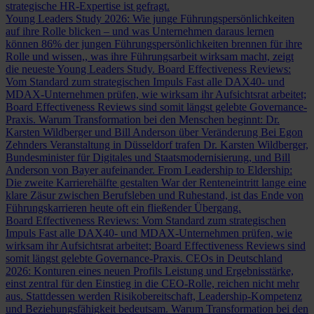
strategische HR-Expertise ist gefragt.
Young Leaders Study 2026: Wie junge Führungspersönlichkeiten
auf ihre Rolle blicken – und was Unternehmen daraus lernen
können
86% der jungen Führungspersönlichkeiten brennen für ihre
Rolle und wissen,, was ihre Führungsarbeit wirksam macht, zeigt
die neueste Young Leaders Study.
Board Effectiveness Reviews:
Vom Standard zum strategischen Impuls
Fast alle DAX40- und
MDAX-Unternehmen prüfen, wie wirksam ihr Aufsichtsrat arbeitet;
Board Effectiveness Reviews sind somit längst gelebte Governance-
Praxis.
Warum Transformation bei den Menschen beginnt: Dr.
Karsten Wildberger und Bill Anderson über Veränderung
Bei Egon
Zehnders Veranstaltung in Düsseldorf trafen Dr. Karsten Wildberger,
Bundesminister für Digitales und Staatsmodernisierung, und Bill
Anderson von Bayer aufeinander.
From Leadership to Eldership:
Die zweite Karrierehälfte gestalten
War der Renteneintritt lange eine
klare Zäsur zwischen Berufsleben und Ruhestand, ist das Ende von
Führungskarrieren heute oft ein fließender Übergang.
Board Effectiveness Reviews: Vom Standard zum strategischen
Impuls
Fast alle DAX40- und MDAX-Unternehmen prüfen, wie
wirksam ihr Aufsichtsrat arbeitet; Board Effectiveness Reviews sind
somit längst gelebte Governance-Praxis.
CEOs in Deutschland
2026: Konturen eines neuen Profils
Leistung und Ergebnisstärke,
einst zentral für den Einstieg in die CEO-Rolle, reichen nicht mehr
aus. Stattdessen werden Risikobereitschaft, Leadership-Kompetenz
und Beziehungsfähigkeit bedeutsam.
Warum Transformation bei den