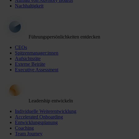
Aufbau von Advisory Boards
Nachhaltigkeit
Führungspersönlichkeiten entdecken
CEOs
Spitzenmanager:innen
Aufsichtsräte
Externe Beiräte
Executive Assessment
Leadership entwickeln
Individuelle Weiterentwicklung
Accelerated Onboarding
Entwicklungsplanung
Coaching
Team Journey