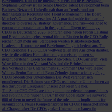
Beziehungen.
Künstliche Intelligenz, menschliche Beziehungen
Stephanie Conway ist als Senior Director Talent Development beim
Business-Netzwerk LinkedIn nah dran an Trends rund um
datengestütztes Recruiting und Talent Management.
The Board
Member's Guide to Overseeing AI
A practical guide for board of
directors to oversee AI strategy, governance, and risk—designed to
empower corporate boards in the age of intelligent technology.
CEOs in Deutschland 2026: Konturen eines neuen Profils
Leistung
und Ergebnisstärke, einst zentral für den Einstieg in die CEO-Rolle,
reichen nicht mehr aus. Stattdessen werden Risikobereitschaft,
Leadership-Kompetenz und Beziehungsfähigkeit bedeutsam.
The
CEO Response
1.235 CEOs weltweit teilen ihre Ansichten darüber,
wie sie die größten Herausforderungen meistern, denen sie
gegenüberstehen. Lesen Sie ihre Antworten.
CEO-Karrieren: Viele
Wege führen in den Vorstand
Was sind die Erfolgsfaktoren, um in
den Vorstand eines Unternehmens zu kommen? Das wird Heiko
Wolters, Senior Partner bei Egon Zehnder, immer wieder gefragt.
CEOs ostdeutscher Unternehmen
Die Welt verändert sich
grundlegend. Die Haltung von CEOs ostdeutscher Unternehmen zu
den disruptiven Ereignissen unserer Zeit lesen Sie hier.
The Super CFO
CFOs are taking on unprecedented responsibilities
and evolving into “super CFOs.” In our global study, we surveyed
600 of them to unveil the future of the role and its implications for
organizations.
Neues Kompetenzprofil für CFOs: Finanzchef:innen
als Changemaker
Die CFOs großer Unternehmen bauen ihr