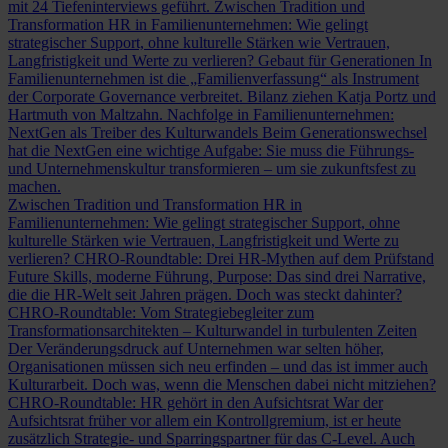
mit 24 Tiefeninterviews geführt.
Zwischen Tradition und
Transformation
HR in Familienunternehmen: Wie gelingt
strategischer Support, ohne kulturelle Stärken wie Vertrauen,
Langfristigkeit und Werte zu verlieren?
Gebaut für Generationen
In
Familienunternehmen ist die „Familienverfassung“ als Instrument
der Corporate Governance verbreitet. Bilanz ziehen Katja Portz und
Hartmuth von Maltzahn.
Nachfolge in Familienunternehmen:
NextGen als Treiber des Kulturwandels
Beim Generationswechsel
hat die NextGen eine wichtige Aufgabe: Sie muss die Führungs-
und Unternehmenskultur transformieren – um sie zukunftsfest zu
machen.
Zwischen Tradition und Transformation
HR in
Familienunternehmen: Wie gelingt strategischer Support, ohne
kulturelle Stärken wie Vertrauen, Langfristigkeit und Werte zu
verlieren?
CHRO-Roundtable: Drei HR-Mythen auf dem Prüfstand
Future Skills, moderne Führung, Purpose: Das sind drei Narrative,
die die HR-Welt seit Jahren prägen. Doch was steckt dahinter?
CHRO-Roundtable: Vom Strategiebegleiter zum
Transformationsarchitekten – Kulturwandel in turbulenten Zeiten
Der Veränderungsdruck auf Unternehmen war selten höher,
Organisationen müssen sich neu erfinden – und das ist immer auch
Kulturarbeit. Doch was, wenn die Menschen dabei nicht mitziehen?
CHRO-Roundtable: HR gehört in den Aufsichtsrat
War der
Aufsichtsrat früher vor allem ein Kontrollgremium, ist er heute
zusätzlich Strategie- und Sparringspartner für das C-Level. Auch