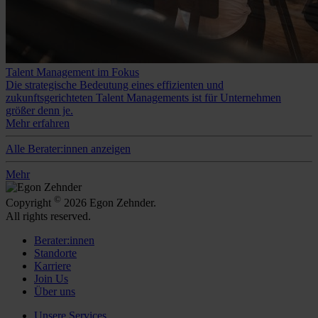
Talent Management im Fokus
Die strategische Bedeutung eines effizienten und
zukunftsgerichteten Talent Managements ist für Unternehmen
größer denn je.
Mehr erfahren
Alle Berater:innen anzeigen
Mehr
©
Copyright
2026 Egon Zehnder.
All rights reserved.
Berater:innen
Standorte
Karriere
Join Us
Über uns
Unsere Services