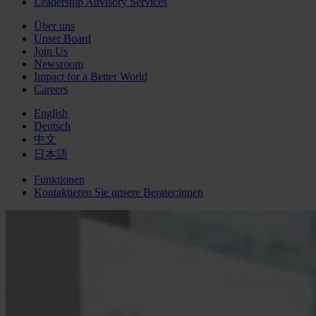
Leadership Advisory Services
Über uns
Unser Board
Join Us
Newsroom
Impact for a Better World
Careers
English
Deutsch
中文
日本語
Funktionen
Kontaktieren Sie unsere Berater:innen