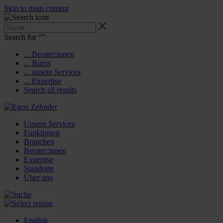
Skip to main content
Search for “
”
... Berater:innen
... Büros
... unsere Services
... Expertise
Search all results
Unsere Services
Funktionen
Branchen
Berater:innen
Expertise
Standorte
Über uns
English