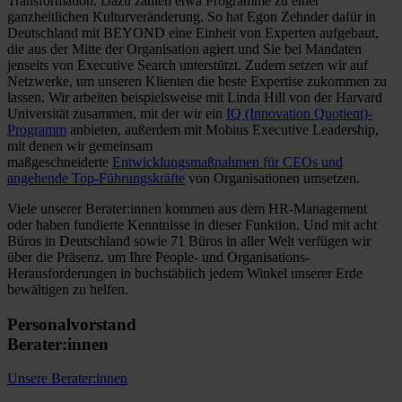
Transformation. Dazu zählen etwa Programme zu einer
ganzheitlichen Kulturveränderung. So hat Egon Zehnder dafür in
Deutschland mit BEYOND eine Einheit von Experten aufgebaut,
die aus der Mitte der Organisation agiert und Sie bei Mandaten
jenseits von Executive Search unterstützt. Zudem setzen wir auf
Netzwerke, um unseren Klienten die beste Expertise zukommen zu
lassen. Wir arbeiten beispielsweise mit Linda Hill von der Harvard
Universität zusammen, mit der wir ein
IQ (Innovation Quotient)­-
Programm
anbieten, außerdem mit Mobius Executive Leadership,
mit denen wir gemeinsam
maßgeschneiderte
Entwicklungsmaßnahmen für CEOs und
angehende Top­-Führungskräfte
von Organisationen umsetzen.
Viele unserer Berater:innen kommen aus dem HR-Management
oder haben fundierte Kenntnisse in dieser Funktion. Und mit acht
Büros in Deutschland sowie 71 Büros in aller Welt verfügen wir
über die Präsenz, um Ihre People­- und Organisations­-
Herausforderungen in buchstäblich jedem Winkel unserer Erde
bewältigen zu helfen.
Personalvorstand
Berater:innen
Unsere Berater:innen