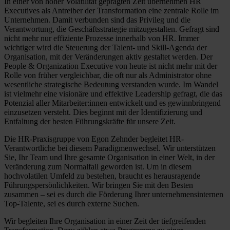
In einer von hoher Volatilität geprägten Zeit übernehmen HR
Executives als Antreiber der Transformation eine zentrale Rolle im
Unternehmen. Damit verbunden sind das Privileg und die
Verantwortung, die Geschäftsstrategie mitzugestalten. Gefragt sind
nicht mehr nur effiziente Prozesse innerhalb von HR. Immer
wichtiger wird die Steuerung der Talent- und Skill­-Agenda der
Organisation, mit der Veränderungen aktiv gestaltet werden. Der
People & Organization Executive von heute ist nicht mehr mit der
Rolle von früher vergleichbar, die oft nur als Administrator ohne
wesentliche strategische Bedeutung verstanden wurde. Im Wandel
ist vielmehr eine visionäre und effektive Leadership gefragt, die das
Potenzial aller Mitarbeiter:innen entwickelt und es gewinnbringend
einzusetzen versteht. Dies beginnt mit der Identifizierung und
Entfaltung der besten Führungskräfte für unsere Zeit.
Die HR­-Praxisgruppe von Egon Zehnder begleitet HR­-
Verantwortliche bei diesem Paradigmenwechsel. Wir unterstützen
Sie, Ihr Team und Ihre gesamte Organisation in einer Welt, in der
Veränderung zum Normalfall geworden ist. Um in diesem
hochvolatilen Umfeld zu bestehen, braucht es herausragende
Führungspersönlichkeiten. Wir bringen Sie mit den Besten
zusammen – sei es durch die Förderung Ihrer unternehmensinternen
Top-­Talente, sei es durch externe Suchen.
Wir begleiten Ihre Organisation in einer Zeit der tiefgreifenden