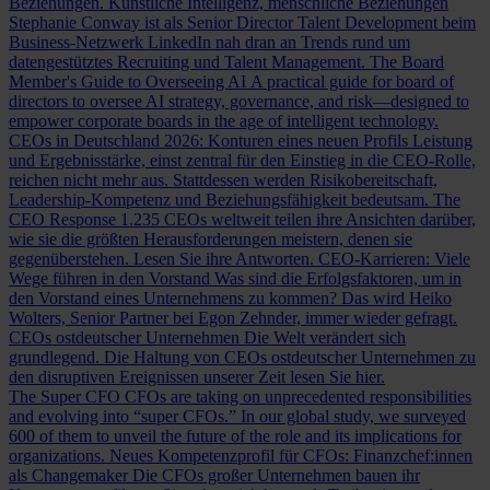
Beziehungen.
Künstliche Intelligenz, menschliche Beziehungen
Stephanie Conway ist als Senior Director Talent Development beim
Business-Netzwerk LinkedIn nah dran an Trends rund um
datengestütztes Recruiting und Talent Management.
The Board
Member's Guide to Overseeing AI
A practical guide for board of
directors to oversee AI strategy, governance, and risk—designed to
empower corporate boards in the age of intelligent technology.
CEOs in Deutschland 2026: Konturen eines neuen Profils
Leistung
und Ergebnisstärke, einst zentral für den Einstieg in die CEO-Rolle,
reichen nicht mehr aus. Stattdessen werden Risikobereitschaft,
Leadership-Kompetenz und Beziehungsfähigkeit bedeutsam.
The
CEO Response
1.235 CEOs weltweit teilen ihre Ansichten darüber,
wie sie die größten Herausforderungen meistern, denen sie
gegenüberstehen. Lesen Sie ihre Antworten.
CEO-Karrieren: Viele
Wege führen in den Vorstand
Was sind die Erfolgsfaktoren, um in
den Vorstand eines Unternehmens zu kommen? Das wird Heiko
Wolters, Senior Partner bei Egon Zehnder, immer wieder gefragt.
CEOs ostdeutscher Unternehmen
Die Welt verändert sich
grundlegend. Die Haltung von CEOs ostdeutscher Unternehmen zu
den disruptiven Ereignissen unserer Zeit lesen Sie hier.
The Super CFO
CFOs are taking on unprecedented responsibilities
and evolving into “super CFOs.” In our global study, we surveyed
600 of them to unveil the future of the role and its implications for
organizations.
Neues Kompetenzprofil für CFOs: Finanzchef:innen
als Changemaker
Die CFOs großer Unternehmen bauen ihr