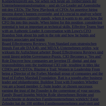
Kompetenzprofil aus. Sie sehen sich heute als Treiber:innen der
Unternehmenstransformation – und als Co-Leader auf Augenhöhe
mit den CEOs.
The New Playbook of CFOs
An assertive hiring
process doesn’t happen overnight, and it’s crucial to analyze where
the organization currently stands, where it wants to go, and how the
CFO fits into this puzzle. When hiring for this position, considering
potential is just as important as technical skills.
Effective Teams Start
with an Authentic Leader
A conversation with Lowe's CFO
Brandon Sink about his path to the role and how he builds and
inspires associates and teams
Board Effectiveness Reviews: Vom Standard zum strategischen
Impuls
Fast alle DAX40- und MDAX-Unternehmen prüfen, wie
wirksam ihr Aufsichtsrat arbeitet; Board Effectiveness Reviews sind
somit längst gelebte Governance-Praxis.
CIO Becomes a ‘Yes and’
Role
Discover how companies are layering IT, digital, and data
responsibilities onto the traditional CIO role, resulting in titles like
CDIOs and CDTOs.
Blazing a Trail: Women in Leadership
From
being a Director of the Forbes Marshall group of companies and the
head of Forbes Marshall Foundation, Rati is a sought-after business
leader and philanthropist.
Building Trust with Founders
Whether
you are a board member, C-Suite leader, or chosen successor,
earning the trust of the Founder is the cornerstone of your success.
Family Board Insights
Welche Rolle übernehmen Beiräte und
Aufsichtsräte in deutschen Familienunternehmen wirklich? Egon
Zehnder hat die 100 größten Familienunternehmen analysiert und