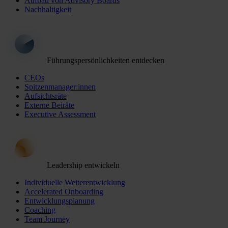
Aufbau von Advisory Boards
Nachhaltigkeit
Führungspersönlichkeiten entdecken
CEOs
Spitzenmanager:innen
Aufsichtsräte
Externe Beiräte
Executive Assessment
Leadership entwickeln
Individuelle Weiterentwicklung
Accelerated Onboarding
Entwicklungsplanung
Coaching
Team Journey