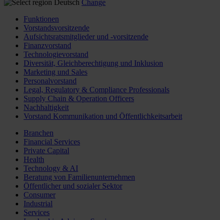
Deutsch
Change
Funktionen
Vorstandsvorsitzende
Aufsichtsratsmitglieder und -vorsitzende
Finanzvorstand
Technologievorstand
Diversität, Gleichberechtigung und Inklusion
Marketing und Sales
Personalvorstand
Legal, Regulatory & Compliance Professionals
Supply Chain & Operation Officers
Nachhaltigkeit
Vorstand Kommunikation und Öffentlichkeitsarbeit
Branchen
Financial Services
Private Capital
Health
Technology & AI
Beratung von Familienunternehmen
Öffentlicher und sozialer Sektor
Consumer
Industrial
Services