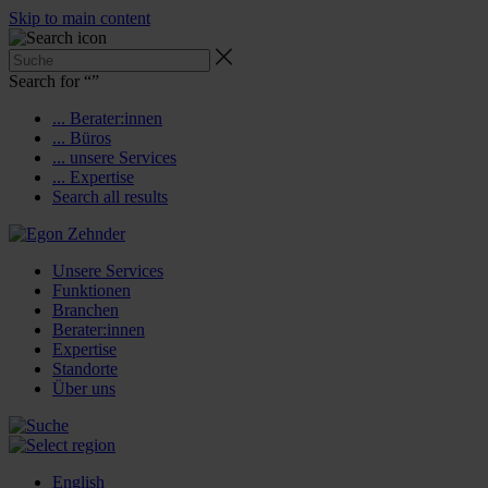
Skip to main content
Search for “
”
... Berater:innen
... Büros
... unsere Services
... Expertise
Search all results
Unsere Services
Funktionen
Branchen
Berater:innen
Expertise
Standorte
Über uns
English