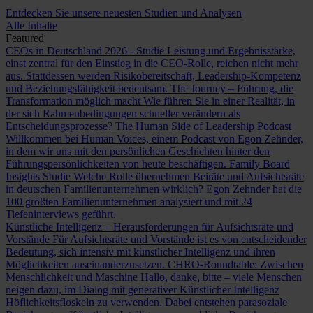
Entdecken Sie unsere neuesten Studien und Analysen
Alle Inhalte
Featured
CEOs in Deutschland 2026 - Studie
Leistung und Ergebnisstärke,
einst zentral für den Einstieg in die CEO-Rolle, reichen nicht mehr
aus. Stattdessen werden Risikobereitschaft, Leadership-Kompetenz
und Beziehungsfähigkeit bedeutsam.
The Journey – Führung, die
Transformation möglich macht
Wie führen Sie in einer Realität, in
der sich Rahmenbedingungen schneller verändern als
Entscheidungsprozesse?
The Human Side of Leadership Podcast
Willkommen bei Human Voices, einem Podcast von Egon Zehnder,
in dem wir uns mit den persönlichen Geschichten hinter den
Führungspersönlichkeiten von heute beschäftigen.
Family Board
Insights Studie
Welche Rolle übernehmen Beiräte und Aufsichtsräte
in deutschen Familienunternehmen wirklich? Egon Zehnder hat die
100 größten Familienunternehmen analysiert und mit 24
Tiefeninterviews geführt.
Künstliche Intelligenz – Herausforderungen für Aufsichtsräte und
Vorstände
Für Aufsichtsräte und Vorstände ist es von entscheidender
Bedeutung, sich intensiv mit künstlicher Intelligenz und ihren
Möglichkeiten auseinanderzusetzen.
CHRO-Roundtable: Zwischen
Menschlichkeit und Maschine
Hallo, danke, bitte – viele Menschen
neigen dazu, im Dialog mit generativer Künstlicher Intelligenz
Höflichkeitsfloskeln zu verwenden. Dabei entstehen parasoziale