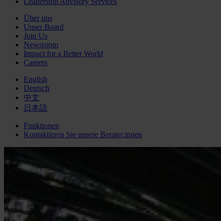
Leadership Advisory Services
Über uns
Unser Board
Join Us
Newsroom
Impact for a Better World
Careers
English
Deutsch
中文
日本語
Funktionen
Kontaktieren Sie unsere Berater:innen