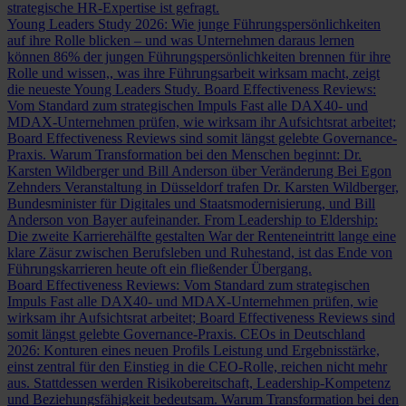
strategische HR-Expertise ist gefragt.
Young Leaders Study 2026: Wie junge Führungspersönlichkeiten
auf ihre Rolle blicken – und was Unternehmen daraus lernen
können
86% der jungen Führungspersönlichkeiten brennen für ihre
Rolle und wissen,, was ihre Führungsarbeit wirksam macht, zeigt
die neueste Young Leaders Study.
Board Effectiveness Reviews:
Vom Standard zum strategischen Impuls
Fast alle DAX40- und
MDAX-Unternehmen prüfen, wie wirksam ihr Aufsichtsrat arbeitet;
Board Effectiveness Reviews sind somit längst gelebte Governance-
Praxis.
Warum Transformation bei den Menschen beginnt: Dr.
Karsten Wildberger und Bill Anderson über Veränderung
Bei Egon
Zehnders Veranstaltung in Düsseldorf trafen Dr. Karsten Wildberger,
Bundesminister für Digitales und Staatsmodernisierung, und Bill
Anderson von Bayer aufeinander.
From Leadership to Eldership:
Die zweite Karrierehälfte gestalten
War der Renteneintritt lange eine
klare Zäsur zwischen Berufsleben und Ruhestand, ist das Ende von
Führungskarrieren heute oft ein fließender Übergang.
Board Effectiveness Reviews: Vom Standard zum strategischen
Impuls
Fast alle DAX40- und MDAX-Unternehmen prüfen, wie
wirksam ihr Aufsichtsrat arbeitet; Board Effectiveness Reviews sind
somit längst gelebte Governance-Praxis.
CEOs in Deutschland
2026: Konturen eines neuen Profils
Leistung und Ergebnisstärke,
einst zentral für den Einstieg in die CEO-Rolle, reichen nicht mehr
aus. Stattdessen werden Risikobereitschaft, Leadership-Kompetenz
und Beziehungsfähigkeit bedeutsam.
Warum Transformation bei den