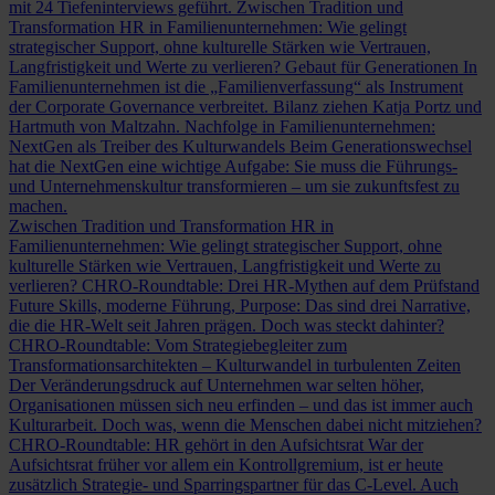
mit 24 Tiefeninterviews geführt.
Zwischen Tradition und
Transformation
HR in Familienunternehmen: Wie gelingt
strategischer Support, ohne kulturelle Stärken wie Vertrauen,
Langfristigkeit und Werte zu verlieren?
Gebaut für Generationen
In
Familienunternehmen ist die „Familienverfassung“ als Instrument
der Corporate Governance verbreitet. Bilanz ziehen Katja Portz und
Hartmuth von Maltzahn.
Nachfolge in Familienunternehmen:
NextGen als Treiber des Kulturwandels
Beim Generationswechsel
hat die NextGen eine wichtige Aufgabe: Sie muss die Führungs-
und Unternehmenskultur transformieren – um sie zukunftsfest zu
machen.
Zwischen Tradition und Transformation
HR in
Familienunternehmen: Wie gelingt strategischer Support, ohne
kulturelle Stärken wie Vertrauen, Langfristigkeit und Werte zu
verlieren?
CHRO-Roundtable: Drei HR-Mythen auf dem Prüfstand
Future Skills, moderne Führung, Purpose: Das sind drei Narrative,
die die HR-Welt seit Jahren prägen. Doch was steckt dahinter?
CHRO-Roundtable: Vom Strategiebegleiter zum
Transformationsarchitekten – Kulturwandel in turbulenten Zeiten
Der Veränderungsdruck auf Unternehmen war selten höher,
Organisationen müssen sich neu erfinden – und das ist immer auch
Kulturarbeit. Doch was, wenn die Menschen dabei nicht mitziehen?
CHRO-Roundtable: HR gehört in den Aufsichtsrat
War der
Aufsichtsrat früher vor allem ein Kontrollgremium, ist er heute
zusätzlich Strategie- und Sparringspartner für das C-Level. Auch