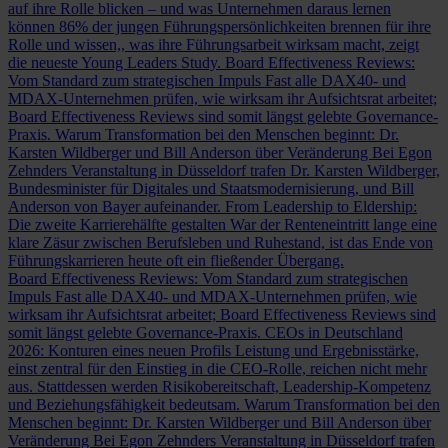
auf ihre Rolle blicken – und was Unternehmen daraus lernen
können
86% der jungen Führungspersönlichkeiten brennen für ihre
Rolle und wissen,, was ihre Führungsarbeit wirksam macht, zeigt
die neueste Young Leaders Study.
Board Effectiveness Reviews:
Vom Standard zum strategischen Impuls
Fast alle DAX40- und
MDAX-Unternehmen prüfen, wie wirksam ihr Aufsichtsrat arbeitet;
Board Effectiveness Reviews sind somit längst gelebte Governance-
Praxis.
Warum Transformation bei den Menschen beginnt: Dr.
Karsten Wildberger und Bill Anderson über Veränderung
Bei Egon
Zehnders Veranstaltung in Düsseldorf trafen Dr. Karsten Wildberger,
Bundesminister für Digitales und Staatsmodernisierung, und Bill
Anderson von Bayer aufeinander.
From Leadership to Eldership:
Die zweite Karrierehälfte gestalten
War der Renteneintritt lange eine
klare Zäsur zwischen Berufsleben und Ruhestand, ist das Ende von
Führungskarrieren heute oft ein fließender Übergang.
Board Effectiveness Reviews: Vom Standard zum strategischen
Impuls
Fast alle DAX40- und MDAX-Unternehmen prüfen, wie
wirksam ihr Aufsichtsrat arbeitet; Board Effectiveness Reviews sind
somit längst gelebte Governance-Praxis.
CEOs in Deutschland
2026: Konturen eines neuen Profils
Leistung und Ergebnisstärke,
einst zentral für den Einstieg in die CEO-Rolle, reichen nicht mehr
aus. Stattdessen werden Risikobereitschaft, Leadership-Kompetenz
und Beziehungsfähigkeit bedeutsam.
Warum Transformation bei den
Menschen beginnt: Dr. Karsten Wildberger und Bill Anderson über
Veränderung
Bei Egon Zehnders Veranstaltung in Düsseldorf trafen