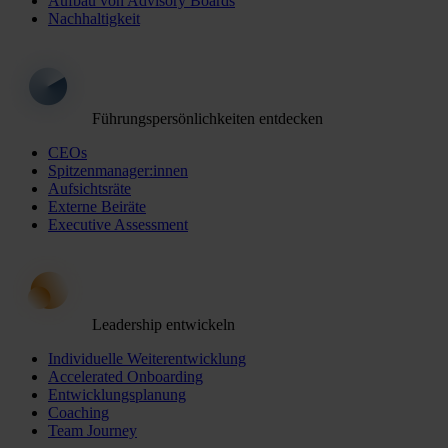
Aufbau von Advisory Boards
Nachhaltigkeit
Führungspersönlichkeiten entdecken
CEOs
Spitzenmanager:innen
Aufsichtsräte
Externe Beiräte
Executive Assessment
Leadership entwickeln
Individuelle Weiterentwicklung
Accelerated Onboarding
Entwicklungsplanung
Coaching
Team Journey