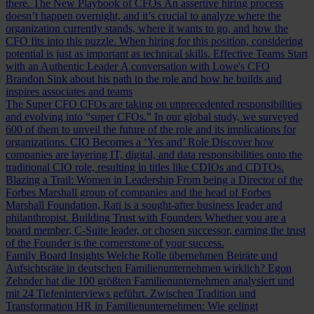
there.
The New Playbook of CFOs
An assertive hiring process
doesn’t happen overnight, and it’s crucial to analyze where the
organization currently stands, where it wants to go, and how the
CFO fits into this puzzle. When hiring for this position, considering
potential is just as important as technical skills.
Effective Teams Start
with an Authentic Leader
A conversation with Lowe's CFO
Brandon Sink about his path to the role and how he builds and
inspires associates and teams
The Super CFO
CFOs are taking on unprecedented responsibilities
and evolving into “super CFOs.” In our global study, we surveyed
600 of them to unveil the future of the role and its implications for
organizations.
CIO Becomes a ‘Yes and’ Role
Discover how
companies are layering IT, digital, and data responsibilities onto the
traditional CIO role, resulting in titles like CDIOs and CDTOs.
Blazing a Trail: Women in Leadership
From being a Director of the
Forbes Marshall group of companies and the head of Forbes
Marshall Foundation, Rati is a sought-after business leader and
philanthropist.
Building Trust with Founders
Whether you are a
board member, C-Suite leader, or chosen successor, earning the trust
of the Founder is the cornerstone of your success.
Family Board Insights
Welche Rolle übernehmen Beiräte und
Aufsichtsräte in deutschen Familienunternehmen wirklich? Egon
Zehnder hat die 100 größten Familienunternehmen analysiert und
mit 24 Tiefeninterviews geführt.
Zwischen Tradition und
Transformation
HR in Familienunternehmen: Wie gelingt