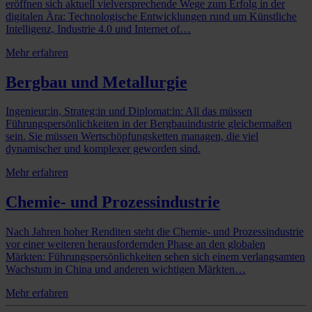
eröffnen sich aktuell vielversprechende Wege zum Erfolg in der
digitalen Ära: Technologische Entwicklungen rund um Künstliche
Intelligenz, Industrie 4.0 und Internet of…
Mehr erfahren
Bergbau und Metallurgie
Ingenieur:in, Strateg:in und Diplomat:in: All das müssen
Führungspersönlichkeiten in der Bergbauindustrie gleichermaßen
sein. Sie müssen Wertschöpfungsketten managen, die viel
dynamischer und komplexer geworden sind.
Mehr erfahren
Chemie- und Prozessindustrie
Nach Jahren hoher Renditen steht die Chemie- und Prozessindustrie
vor einer weiteren herausfordernden Phase an den globalen
Märkten: Führungspersönlichkeiten sehen sich einem verlangsamten
Wachstum in China und anderen wichtigen Märkten…
Mehr erfahren