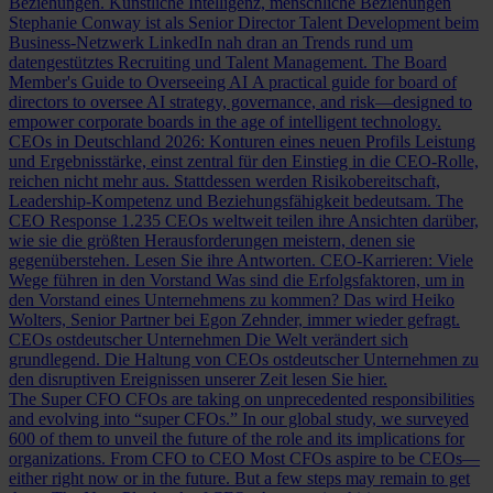
Beziehungen.
Künstliche Intelligenz, menschliche Beziehungen
Stephanie Conway ist als Senior Director Talent Development beim
Business-Netzwerk LinkedIn nah dran an Trends rund um
datengestütztes Recruiting und Talent Management.
The Board
Member's Guide to Overseeing AI
A practical guide for board of
directors to oversee AI strategy, governance, and risk—designed to
empower corporate boards in the age of intelligent technology.
CEOs in Deutschland 2026: Konturen eines neuen Profils
Leistung
und Ergebnisstärke, einst zentral für den Einstieg in die CEO-Rolle,
reichen nicht mehr aus. Stattdessen werden Risikobereitschaft,
Leadership-Kompetenz und Beziehungsfähigkeit bedeutsam.
The
CEO Response
1.235 CEOs weltweit teilen ihre Ansichten darüber,
wie sie die größten Herausforderungen meistern, denen sie
gegenüberstehen. Lesen Sie ihre Antworten.
CEO-Karrieren: Viele
Wege führen in den Vorstand
Was sind die Erfolgsfaktoren, um in
den Vorstand eines Unternehmens zu kommen? Das wird Heiko
Wolters, Senior Partner bei Egon Zehnder, immer wieder gefragt.
CEOs ostdeutscher Unternehmen
Die Welt verändert sich
grundlegend. Die Haltung von CEOs ostdeutscher Unternehmen zu
den disruptiven Ereignissen unserer Zeit lesen Sie hier.
The Super CFO
CFOs are taking on unprecedented responsibilities
and evolving into “super CFOs.” In our global study, we surveyed
600 of them to unveil the future of the role and its implications for
organizations.
From CFO to CEO
Most CFOs aspire to be CEOs—
either right now or in the future. But a few steps may remain to get