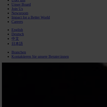
Über uns
Unser Board
Join Us
Newsroom
Impact for a Better World
Careers
English
Deutsch
中文
日本語
Branchen
Kontaktieren Sie unsere Berater:innen