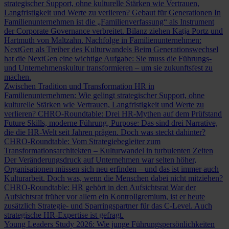
strategischer Support, ohne kulturelle Stärken wie Vertrauen,
Langfristigkeit und Werte zu verlieren?
Gebaut für Generationen
In
Familienunternehmen ist die „Familienverfassung“ als Instrument
der Corporate Governance verbreitet. Bilanz ziehen Katja Portz und
Hartmuth von Maltzahn.
Nachfolge in Familienunternehmen:
NextGen als Treiber des Kulturwandels
Beim Generationswechsel
hat die NextGen eine wichtige Aufgabe: Sie muss die Führungs-
und Unternehmenskultur transformieren – um sie zukunftsfest zu
machen.
Zwischen Tradition und Transformation
HR in
Familienunternehmen: Wie gelingt strategischer Support, ohne
kulturelle Stärken wie Vertrauen, Langfristigkeit und Werte zu
verlieren?
CHRO-Roundtable: Drei HR-Mythen auf dem Prüfstand
Future Skills, moderne Führung, Purpose: Das sind drei Narrative,
die die HR-Welt seit Jahren prägen. Doch was steckt dahinter?
CHRO-Roundtable: Vom Strategiebegleiter zum
Transformationsarchitekten – Kulturwandel in turbulenten Zeiten
Der Veränderungsdruck auf Unternehmen war selten höher,
Organisationen müssen sich neu erfinden – und das ist immer auch
Kulturarbeit. Doch was, wenn die Menschen dabei nicht mitziehen?
CHRO-Roundtable: HR gehört in den Aufsichtsrat
War der
Aufsichtsrat früher vor allem ein Kontrollgremium, ist er heute
zusätzlich Strategie- und Sparringspartner für das C-Level. Auch
strategische HR-Expertise ist gefragt.
Young Leaders Study 2026: Wie junge Führungspersönlichkeiten