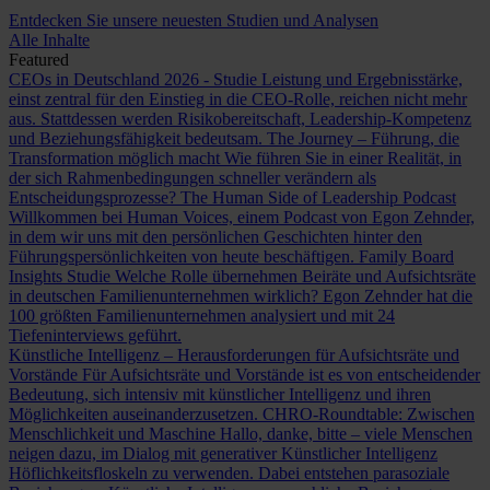
Entdecken Sie unsere neuesten Studien und Analysen
Alle Inhalte
Featured
CEOs in Deutschland 2026 - Studie
Leistung und Ergebnisstärke,
einst zentral für den Einstieg in die CEO-Rolle, reichen nicht mehr
aus. Stattdessen werden Risikobereitschaft, Leadership-Kompetenz
und Beziehungsfähigkeit bedeutsam.
The Journey – Führung, die
Transformation möglich macht
Wie führen Sie in einer Realität, in
der sich Rahmenbedingungen schneller verändern als
Entscheidungsprozesse?
The Human Side of Leadership Podcast
Willkommen bei Human Voices, einem Podcast von Egon Zehnder,
in dem wir uns mit den persönlichen Geschichten hinter den
Führungspersönlichkeiten von heute beschäftigen.
Family Board
Insights Studie
Welche Rolle übernehmen Beiräte und Aufsichtsräte
in deutschen Familienunternehmen wirklich? Egon Zehnder hat die
100 größten Familienunternehmen analysiert und mit 24
Tiefeninterviews geführt.
Künstliche Intelligenz – Herausforderungen für Aufsichtsräte und
Vorstände
Für Aufsichtsräte und Vorstände ist es von entscheidender
Bedeutung, sich intensiv mit künstlicher Intelligenz und ihren
Möglichkeiten auseinanderzusetzen.
CHRO-Roundtable: Zwischen
Menschlichkeit und Maschine
Hallo, danke, bitte – viele Menschen
neigen dazu, im Dialog mit generativer Künstlicher Intelligenz
Höflichkeitsfloskeln zu verwenden. Dabei entstehen parasoziale