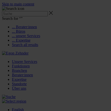
Skip to main content
Search for “
”
... Berater:innen
... Büros
... unsere Services
... Expertise
Search all results
Unsere Services
Funktionen
Branchen
Berater:innen
Expertise
Standorte
Über uns
English