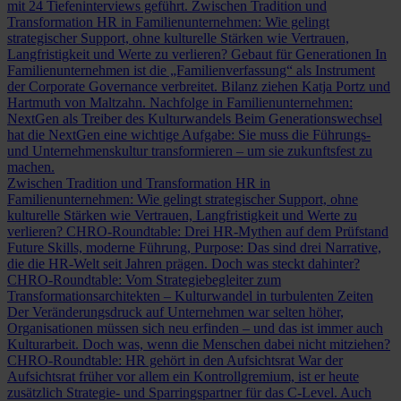
mit 24 Tiefeninterviews geführt.
Zwischen Tradition und
Transformation
HR in Familienunternehmen: Wie gelingt
strategischer Support, ohne kulturelle Stärken wie Vertrauen,
Langfristigkeit und Werte zu verlieren?
Gebaut für Generationen
In
Familienunternehmen ist die „Familienverfassung“ als Instrument
der Corporate Governance verbreitet. Bilanz ziehen Katja Portz und
Hartmuth von Maltzahn.
Nachfolge in Familienunternehmen:
NextGen als Treiber des Kulturwandels
Beim Generationswechsel
hat die NextGen eine wichtige Aufgabe: Sie muss die Führungs-
und Unternehmenskultur transformieren – um sie zukunftsfest zu
machen.
Zwischen Tradition und Transformation
HR in
Familienunternehmen: Wie gelingt strategischer Support, ohne
kulturelle Stärken wie Vertrauen, Langfristigkeit und Werte zu
verlieren?
CHRO-Roundtable: Drei HR-Mythen auf dem Prüfstand
Future Skills, moderne Führung, Purpose: Das sind drei Narrative,
die die HR-Welt seit Jahren prägen. Doch was steckt dahinter?
CHRO-Roundtable: Vom Strategiebegleiter zum
Transformationsarchitekten – Kulturwandel in turbulenten Zeiten
Der Veränderungsdruck auf Unternehmen war selten höher,
Organisationen müssen sich neu erfinden – und das ist immer auch
Kulturarbeit. Doch was, wenn die Menschen dabei nicht mitziehen?
CHRO-Roundtable: HR gehört in den Aufsichtsrat
War der
Aufsichtsrat früher vor allem ein Kontrollgremium, ist er heute
zusätzlich Strategie- und Sparringspartner für das C-Level. Auch