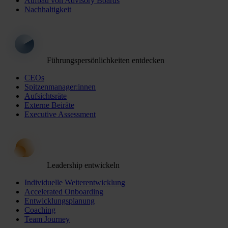
Aufbau von Advisory Boards
Nachhaltigkeit
Führungspersönlichkeiten entdecken
CEOs
Spitzenmanager:innen
Aufsichtsräte
Externe Beiräte
Executive Assessment
Leadership entwickeln
Individuelle Weiterentwicklung
Accelerated Onboarding
Entwicklungsplanung
Coaching
Team Journey