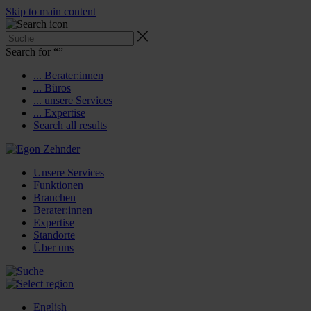
Skip to main content
Search for “
”
... Berater:innen
... Büros
... unsere Services
... Expertise
Search all results
Unsere Services
Funktionen
Branchen
Berater:innen
Expertise
Standorte
Über uns
English