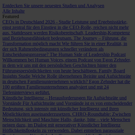
Entdecken Sie unsere neuesten Studien und Analysen
Alle Inhalte
Featured
CEOs in Deutschland 2026 - Studie
Leistung und Ergebnisstärke,
einst zentral für den Einstieg in die CEO-Rolle, reichen nicht mehr
aus. Stattdessen werden Risikobereitschaft, Leadership-Kompetenz
und Beziehungsfähigkeit bedeutsam.
The Journey – Führung, die
Transformation möglich macht
Wie führen Sie in einer Realität, in
der sich Rahmenbedingungen schneller verändern als
Entscheidungsprozesse?
The Human Side of Leadership Podcast
Willkommen bei Human Voices, einem Podcast von Egon Zehnder,
in dem wir uns mit den persönlichen Geschichten hinter den
Führungspersönlichkeiten von heute beschäftigen.
Family Board
Insights Studie
Welche Rolle übernehmen Beiräte und Aufsichtsräte
in deutschen Familienunternehmen wirklich? Egon Zehnder hat die
100 größten Familienunternehmen analysiert und mit 24
Tiefeninterviews geführt.
Künstliche Intelligenz – Herausforderungen für Aufsichtsräte und
Vorstände
Für Aufsichtsräte und Vorstände ist es von entscheidender
Bedeutung, sich intensiv mit künstlicher Intelligenz und ihren
Möglichkeiten auseinanderzusetzen.
CHRO-Roundtable: Zwischen
Menschlichkeit und Maschine
Hallo, danke, bitte – viele Menschen
neigen dazu, im Dialog mit generativer Künstlicher Intelligenz
Höflichkeitsfloskeln zu verwenden. Dabei entstehen parasoziale