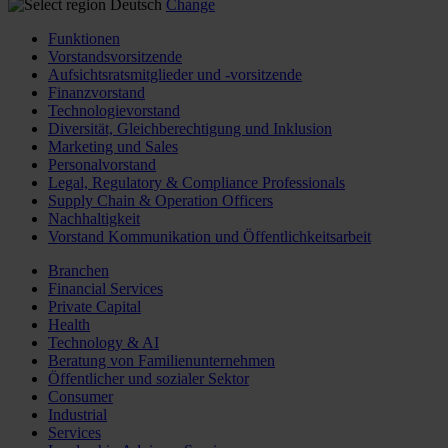
Deutsch
Change
Funktionen
Vorstandsvorsitzende
Aufsichtsratsmitglieder und -vorsitzende
Finanzvorstand
Technologievorstand
Diversität, Gleichberechtigung und Inklusion
Marketing und Sales
Personalvorstand
Legal, Regulatory & Compliance Professionals
Supply Chain & Operation Officers
Nachhaltigkeit
Vorstand Kommunikation und Öffentlichkeitsarbeit
Branchen
Financial Services
Private Capital
Health
Technology & AI
Beratung von Familienunternehmen
Öffentlicher und sozialer Sektor
Consumer
Industrial
Services