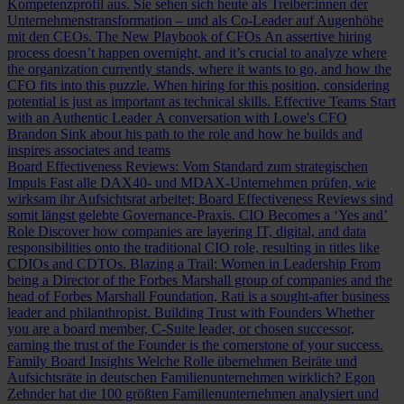
Kompetenzprofil aus. Sie sehen sich heute als Treiber:innen der
Unternehmenstransformation – und als Co-Leader auf Augenhöhe
mit den CEOs.
The New Playbook of CFOs
An assertive hiring
process doesn’t happen overnight, and it’s crucial to analyze where
the organization currently stands, where it wants to go, and how the
CFO fits into this puzzle. When hiring for this position, considering
potential is just as important as technical skills.
Effective Teams Start
with an Authentic Leader
A conversation with Lowe's CFO
Brandon Sink about his path to the role and how he builds and
inspires associates and teams
Board Effectiveness Reviews: Vom Standard zum strategischen
Impuls
Fast alle DAX40- und MDAX-Unternehmen prüfen, wie
wirksam ihr Aufsichtsrat arbeitet; Board Effectiveness Reviews sind
somit längst gelebte Governance-Praxis.
CIO Becomes a ‘Yes and’
Role
Discover how companies are layering IT, digital, and data
responsibilities onto the traditional CIO role, resulting in titles like
CDIOs and CDTOs.
Blazing a Trail: Women in Leadership
From
being a Director of the Forbes Marshall group of companies and the
head of Forbes Marshall Foundation, Rati is a sought-after business
leader and philanthropist.
Building Trust with Founders
Whether
you are a board member, C-Suite leader, or chosen successor,
earning the trust of the Founder is the cornerstone of your success.
Family Board Insights
Welche Rolle übernehmen Beiräte und
Aufsichtsräte in deutschen Familienunternehmen wirklich? Egon
Zehnder hat die 100 größten Familienunternehmen analysiert und