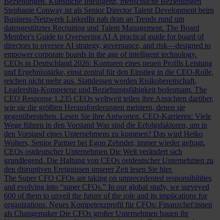
Beziehungen.
Künstliche Intelligenz, menschliche Beziehungen
Stephanie Conway ist als Senior Director Talent Development beim
Business-Netzwerk LinkedIn nah dran an Trends rund um
datengestütztes Recruiting und Talent Management.
The Board
Member's Guide to Overseeing AI
A practical guide for board of
directors to oversee AI strategy, governance, and risk—designed to
empower corporate boards in the age of intelligent technology.
CEOs in Deutschland 2026: Konturen eines neuen Profils
Leistung
und Ergebnisstärke, einst zentral für den Einstieg in die CEO-Rolle,
reichen nicht mehr aus. Stattdessen werden Risikobereitschaft,
Leadership-Kompetenz und Beziehungsfähigkeit bedeutsam.
The
CEO Response
1.235 CEOs weltweit teilen ihre Ansichten darüber,
wie sie die größten Herausforderungen meistern, denen sie
gegenüberstehen. Lesen Sie ihre Antworten.
CEO-Karrieren: Viele
Wege führen in den Vorstand
Was sind die Erfolgsfaktoren, um in
den Vorstand eines Unternehmens zu kommen? Das wird Heiko
Wolters, Senior Partner bei Egon Zehnder, immer wieder gefragt.
CEOs ostdeutscher Unternehmen
Die Welt verändert sich
grundlegend. Die Haltung von CEOs ostdeutscher Unternehmen zu
den disruptiven Ereignissen unserer Zeit lesen Sie hier.
The Super CFO
CFOs are taking on unprecedented responsibilities
and evolving into “super CFOs.” In our global study, we surveyed
600 of them to unveil the future of the role and its implications for
organizations.
Neues Kompetenzprofil für CFOs: Finanzchef:innen
als Changemaker
Die CFOs großer Unternehmen bauen ihr