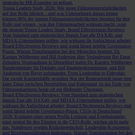
strategische HR-Expertise ist gefragt.
Young Leaders Study 2026: Wie junge Führungspersönlichkeiten
auf ihre Rolle blicken – und was Unternehmen daraus lernen
können
86% der jungen Führungspersönlichkeiten brennen für ihre
Rolle und wissen,, was ihre Führungsarbeit wirksam macht, zeigt
die neueste Young Leaders Study.
Board Effectiveness Reviews:
Vom Standard zum strategischen Impuls
Fast alle DAX40- und
MDAX-Unternehmen prüfen, wie wirksam ihr Aufsichtsrat arbeitet;
Board Effectiveness Reviews sind somit längst gelebte Governance-
Praxis.
Warum Transformation bei den Menschen beginnt: Dr.
Karsten Wildberger und Bill Anderson über Veränderung
Bei Egon
Zehnders Veranstaltung in Düsseldorf trafen Dr. Karsten Wildberger,
Bundesminister für Digitales und Staatsmodernisierung, und Bill
Anderson von Bayer aufeinander.
From Leadership to Eldership:
Die zweite Karrierehälfte gestalten
War der Renteneintritt lange eine
klare Zäsur zwischen Berufsleben und Ruhestand, ist das Ende von
Führungskarrieren heute oft ein fließender Übergang.
Board Effectiveness Reviews: Vom Standard zum strategischen
Impuls
Fast alle DAX40- und MDAX-Unternehmen prüfen, wie
wirksam ihr Aufsichtsrat arbeitet; Board Effectiveness Reviews sind
somit längst gelebte Governance-Praxis.
CEOs in Deutschland
2026: Konturen eines neuen Profils
Leistung und Ergebnisstärke,
einst zentral für den Einstieg in die CEO-Rolle, reichen nicht mehr
aus. Stattdessen werden Risikobereitschaft, Leadership-Kompetenz
und Beziehungsfähigkeit bedeutsam.
Warum Transformation bei den