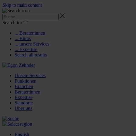
Skip to main content
Search for “
”
... Berater:innen
... Büros
... unsere Services
... Expertise
Search all results
Unsere Services
Funktionen
Branchen
Berater:innen
Expertise
Standorte
Über uns
English