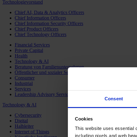
Technologievorstand
Chief AI, Data & Analytics Officers
Chief Information Officers
Chief Information Security Officers
Chief Product Officers
Chief Technology Officers
Financial Services
Private Capital
Health
Technology & AI
Beratung von Familienunternehmen
Öffentlicher und sozialer Sektor
Consumer
Industrial
Services
Leadership Advisory Services
Consent
Technology & AI
Cybersecurity
Cookies
Digital
Halbleiter
This website uses essential co
Internet of Things
including pixels and web beac