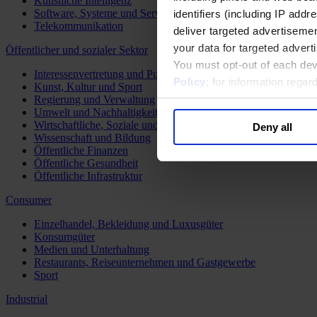
Künstliche Intelligenz
Software, Systeme und Services
identifiers (including IP add
Telekommunikation
deliver targeted advertisemen
your data for targeted advert
Öffentlicher und sozialer Sektor
You must opt-out of each dev
Interessenvertretung und Public Affairs
Policy
; for information rega
Kunst, Kultur und Sport
Regierung und Verwaltung
Umwelt und Nachhaltigkeit
Wirtschaftliche, Soziale und Humanitäre Entwicklung
Deny all
Wissenschaft und Bildung
Öffentliche Finanzen
Öffentliche Gesundheit
Öffentliche Infrastruktur
Consumer
Einzelhandel, Bekleidung und Luxusgüter
Konsumgüter
Medien und Unterhaltung
Restaurants, Reiseunternehmen und Gastgewerbe
Sport
Industrial