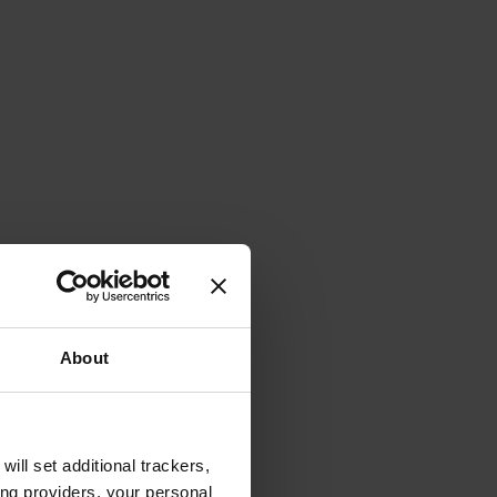
About
will set additional trackers,
ing providers, your personal