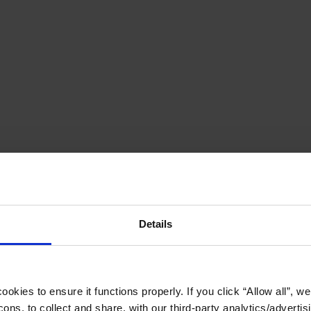
Details
okies to ensure it functions properly. If you click “Allow all”, we 
ons, to collect and share, with our third-party analytics/advertis