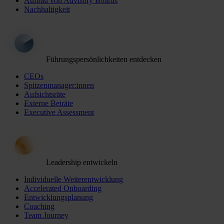
Aufbau von Advisory Boards
Nachhaltigkeit
Führungspersönlichkeiten entdecken
CEOs
Spitzenmanager:innen
Aufsichtsräte
Externe Beiräte
Executive Assessment
Leadership entwickeln
Individuelle Weiterentwicklung
Accelerated Onboarding
Entwicklungsplanung
Coaching
Team Journey