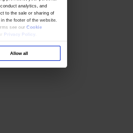
 conduct analytics, and
t to the sale or sharing of
in the footer of the website.
terms see our
Cookie
ur
Privacy Policy
.
Allow all