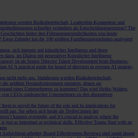
Stattdessen werden Risikobereitschaft, Leadership-Kompetenz und
Rahmenbedingungen schneller verändern als Entscheidungsprozesse?
The
Geschichten hinter den Führungspersönlichkeiten von heute
? Egon Zehnder hat die 100 größten Familienunternehmen analysiert
ung, sich intensiv mit künstlicher Intelligenz und ihren
en dazu, im Dialog mit generativer Künstlicher Intelligenz
onway ist als Senior Director Talent Development beim Business-
eing AI
A practical guide for board of directors to oversee AI strategy,
hen nicht mehr aus. Stattdessen werden Risikobereitschaft,
e die größten Herausforderungen meistern, denen sie
Vorstand eines Unternehmens zu kommen? Das wird Heiko Wolters,
ng von CEOs ostdeutscher Unternehmen zu den disruptiven
em to unveil the future of the role and its implications for
l aus. Sie sehen sich heute als Treiber:innen der
oesn’t happen overnight, and it’s crucial to analyze where the
s just as important as technical skills.
Effective Teams Start with an
eams
sichtsrat arbeitet; Board Effectiveness Reviews sind somit längst