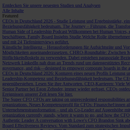
Entdecken Sie unsere neuesten Studien und Analysen
Alle Inhalte
Featured
CEOs in Deutschland 2026 - Studie
Leistung und Ergebnisstärke, ein
Beziehungsfähigkeit bedeutsam.
The Journey – Führung, die Transf
Human Side of Leadership Podcast
Willkommen bei Human Voices, ei
beschäftigen.
Family Board Insights Studie
Welche Rolle übernehmen
und mit 24 Tiefeninterviews geführt.
Künstliche Intelligenz – Herausforderungen für Aufsichtsräte und Vo
Möglichkeiten auseinanderzusetzen.
CHRO-Roundtable: Zwischen Me
Höflichkeitsfloskeln zu verwenden. Dabei entstehen parasoziale Bez
Netzwerk LinkedIn nah dran an Trends rund um datengestütztes Rec
governance, and risk—designed to empower corporate boards in the ag
CEOs in Deutschland 2026: Konturen eines neuen Profils
Leistung un
Leadership-Kompetenz und Beziehungsfähigkeit bedeutsam.
The CE
gegenüberstehen. Lesen Sie ihre Antworten.
CEO-Karrieren: Viele W
Senior Partner bei Egon Zehnder, immer wieder gefragt.
CEOs ostdeu
Ereignissen unserer Zeit lesen Sie hier.
The Super CFO
CFOs are taking on unprecedented responsibilities and
organizations.
Neues Kompetenzprofil für CFOs: Finanzchef:innen 
Unternehmenstransformation – und als Co-Leader auf Augenhöhe m
organization currently stands, where it wants to go, and how the CFO fit
Authentic Leader
A conversation with Lowe's CFO Brandon Sink about
Board Effectiveness Reviews: Vom Standard zum strategischen Impu