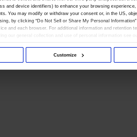
ress and device identifiers) to enhance your browsing experience,
ts. You may modify or withdraw your consent or, in the US, objec
ising, by clicking “Do Not Sell or Share My Personal Information” 
ice and each browser. For additional information and retention 
rding our general collection and use of personal information see o
Customize