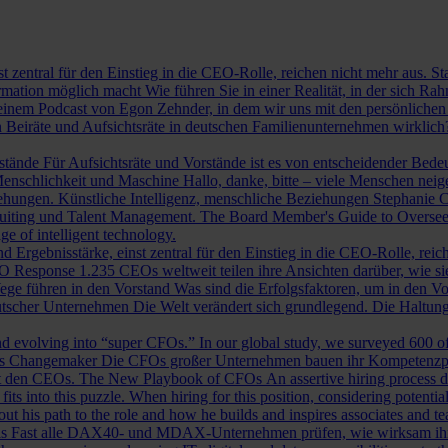
st zentral für den Einstieg in die CEO-Rolle, reichen nicht mehr aus. 
ormation möglich macht
Wie führen Sie in einer Realität, in der sich 
nem Podcast von Egon Zehnder, in dem wir uns mit den persönlichen 
 Beiräte und Aufsichtsräte in deutschen Familienunternehmen wirklich
rstände
Für Aufsichtsräte und Vorstände ist es von entscheidender Bedeut
nschlichkeit und Maschine
Hallo, danke, bitte – viele Menschen neig
iehungen.
Künstliche Intelligenz, menschliche Beziehungen
Stephanie C
ruiting und Talent Management.
The Board Member's Guide to Overse
e of intelligent technology.
d Ergebnisstärke, einst zentral für den Einstieg in die CEO-Rolle, reic
O Response
1.235 CEOs weltweit teilen ihre Ansichten darüber, wie si
ege führen in den Vorstand
Was sind die Erfolgsfaktoren, um in den 
tscher Unternehmen
Die Welt verändert sich grundlegend. Die Haltu
 evolving into “super CFOs.” In our global study, we surveyed 600 of th
als Changemaker
Die CFOs großer Unternehmen bauen ihr Kompetenzprofi
it den CEOs.
The New Playbook of CFOs
An assertive hiring process d
s into this puzzle. When hiring for this position, considering potential i
 his path to the role and how he builds and inspires associates and t
ls
Fast alle DAX40- und MDAX-Unternehmen prüfen, wie wirksam ihr Auf