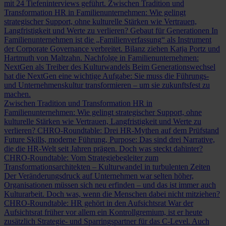
mit 24 Tiefeninterviews geführt.
Zwischen Tradition und
Transformation
HR in Familienunternehmen: Wie gelingt
strategischer Support, ohne kulturelle Stärken wie Vertrauen,
Langfristigkeit und Werte zu verlieren?
Gebaut für Generationen
In
Familienunternehmen ist die „Familienverfassung“ als Instrument
der Corporate Governance verbreitet. Bilanz ziehen Katja Portz und
Hartmuth von Maltzahn.
Nachfolge in Familienunternehmen:
NextGen als Treiber des Kulturwandels
Beim Generationswechsel
hat die NextGen eine wichtige Aufgabe: Sie muss die Führungs-
und Unternehmenskultur transformieren – um sie zukunftsfest zu
machen.
Zwischen Tradition und Transformation
HR in
Familienunternehmen: Wie gelingt strategischer Support, ohne
kulturelle Stärken wie Vertrauen, Langfristigkeit und Werte zu
verlieren?
CHRO-Roundtable: Drei HR-Mythen auf dem Prüfstand
Future Skills, moderne Führung, Purpose: Das sind drei Narrative,
die die HR-Welt seit Jahren prägen. Doch was steckt dahinter?
CHRO-Roundtable: Vom Strategiebegleiter zum
Transformationsarchitekten – Kulturwandel in turbulenten Zeiten
Der Veränderungsdruck auf Unternehmen war selten höher,
Organisationen müssen sich neu erfinden – und das ist immer auch
Kulturarbeit. Doch was, wenn die Menschen dabei nicht mitziehen?
CHRO-Roundtable: HR gehört in den Aufsichtsrat
War der
Aufsichtsrat früher vor allem ein Kontrollgremium, ist er heute
zusätzlich Strategie- und Sparringspartner für das C-Level. Auch