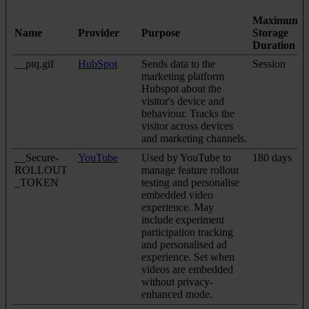
Maximum
Name
Provider
Purpose
Storage
Duration
__ptq.gif
HubSpot
Sends data to the
Session
marketing platform
Hubspot about the
visitor's device and
behaviour. Tracks the
visitor across devices
and marketing channels.
__Secure-
YouTube
Used by YouTube to
180 days
ROLLOUT
manage feature rollout
_TOKEN
testing and personalise
embedded video
experience. May
include experiment
participation tracking
and personalised ad
experience. Set when
videos are embedded
without privacy-
enhanced mode.