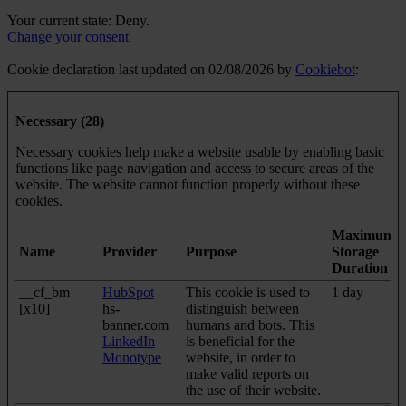
Your current state: Deny.
Change your consent
Cookie declaration last updated on 02/08/2026 by
Cookiebot
:
Necessary (28)
Necessary cookies help make a website usable by enabling basic
functions like page navigation and access to secure areas of the
website. The website cannot function properly without these
cookies.
Maximum
Name
Provider
Purpose
Storage
Duration
__cf_bm
HubSpot
This cookie is used to
1 day
[x10]
hs-
distinguish between
banner.com
humans and bots. This
LinkedIn
is beneficial for the
Monotype
website, in order to
make valid reports on
the use of their website.