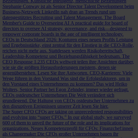
Beziehungen.
Künstliche Intelligenz, menschliche Beziehungen
Stephanie Conway ist als Senior Director Talent Development beim
Business-Netzwerk LinkedIn nah dran an Trends rund um
datengestütztes Recruiting und Talent Management.
The Board
Member's Guide to Overseeing AI
A practical guide for board of
directors to oversee AI strategy, governance, and risk—designed to
empower corporate boards in the age of intelligent technology.
CEOs in Deutschland 2026: Konturen eines neuen Profils
Leistung
und Ergebnisstärke, einst zentral für den Einstieg in die CEO-Rolle,
reichen nicht mehr aus. Stattdessen werden Risikobereitschaft,
Leadership-Kompetenz und Beziehungsfähigkeit bedeutsam.
The
CEO Response
1.235 CEOs weltweit teilen ihre Ansichten darüber,
wie sie die größten Herausforderungen meistern, denen sie
gegenüberstehen. Lesen Sie ihre Antworten.
CEO-Karrieren: Viele
Wege führen in den Vorstand
Was sind die Erfolgsfaktoren, um in
den Vorstand eines Unternehmens zu kommen? Das wird Heiko
Wolters, Senior Partner bei Egon Zehnder, immer wieder gefragt.
CEOs ostdeutscher Unternehmen
Die Welt verändert sich
grundlegend. Die Haltung von CEOs ostdeutscher Unternehmen zu
den disruptiven Ereignissen unserer Zeit lesen Sie hier.
The Super CFO
CFOs are taking on unprecedented responsibilities
and evolving into “super CFOs.” In our global study, we surveyed
600 of them to unveil the future of the role and its implications for
organizations.
Neues Kompetenzprofil für CFOs: Finanzchef:innen
als Changemaker
Die CFOs großer Unternehmen bauen ihr