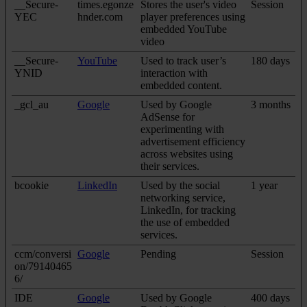
__Secure-
times.egonze
Stores the user's video
Session
YEC
hnder.com
player preferences using
embedded YouTube
video
__Secure-
YouTube
Used to track user’s
180 days
YNID
interaction with
embedded content.
_gcl_au
Google
Used by Google
3 months
AdSense for
experimenting with
advertisement efficiency
across websites using
their services.
bcookie
LinkedIn
Used by the social
1 year
networking service,
LinkedIn, for tracking
the use of embedded
services.
ccm/conversi
Google
Pending
Session
on/79140465
6/
IDE
Google
Used by Google
400 days