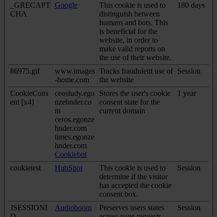
_GRECAPT
Google
This cookie is used to
180 days
CHA
distinguish between
humans and bots. This
is beneficial for the
website, in order to
make valid reports on
the use of their website.
86975.gif
www.images
Tracks fraudulent use of
Session
-home.com
the website
CookieCons
ceostudy.ego
Stores the user's cookie
1 year
ent [x4]
nzehnder.co
consent state for the
m
current domain
ceros.egonze
hnder.com
times.egonze
hnder.com
Cookiebot
cookietest
HubSpot
This cookie is used to
Session
determine if the visitor
has accepted the cookie
consent box.
JSESSIONI
Audioboom
Preserves users states
Session
D
across page requests.