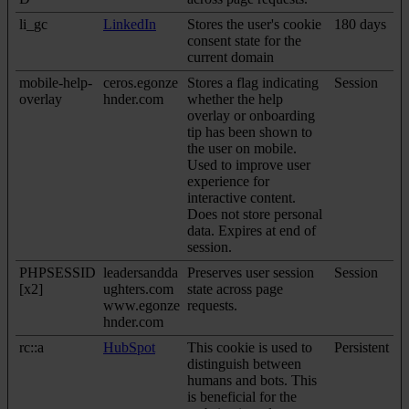
li_gc
LinkedIn
Stores the user's cookie
180 days
consent state for the
current domain
mobile-help-
ceros.egonze
Stores a flag indicating
Session
overlay
hnder.com
whether the help
overlay or onboarding
tip has been shown to
the user on mobile.
Used to improve user
experience for
interactive content.
Does not store personal
data. Expires at end of
session.
PHPSESSID
leadersandda
Preserves user session
Session
[x2]
ughters.com
state across page
www.egonze
requests.
hnder.com
rc::a
HubSpot
This cookie is used to
Persistent
distinguish between
humans and bots. This
is beneficial for the