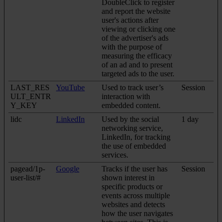
DoubleClick to register
and report the website
user's actions after
viewing or clicking one
of the advertiser's ads
with the purpose of
measuring the efficacy
of an ad and to present
targeted ads to the user.
LAST_RES
YouTube
Used to track user’s
Session
ULT_ENTR
interaction with
Y_KEY
embedded content.
lidc
LinkedIn
Used by the social
1 day
networking service,
LinkedIn, for tracking
the use of embedded
services.
pagead/1p-
Google
Tracks if the user has
Session
user-list/#
shown interest in
specific products or
events across multiple
websites and detects
how the user navigates