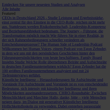
Entdecken Sie unsere neuesten Studien und Analysen
Alle Inhalte
Featured
CEOs in Deutschland 2026 - Studie
Leistung und Ergebnisstärke,
einst zentral für den Einstieg in die CEO-Rolle, reichen nicht mehr
aus. Stattdessen werden Risikobereitschaft, Leadership-Kompetenz
und Beziehungsfähigkeit bedeutsam.
The Journey – Führung, die
Transformation möglich macht
Wie führen Sie in einer Realität, in
der sich Rahmenbedingungen schneller verändern als
Entscheidungsprozesse?
The Human Side of Leadership Podcast
Willkommen bei Human Voices, einem Podcast von Egon Zehnder,
in dem wir uns mit den persönlichen Geschichten hinter den
Führungspersönlichkeiten von heute beschäftigen.
Family Board
Insights Studie
Welche Rolle übernehmen Beiräte und Aufsichtsräte
in deutschen Familienunternehmen wirklich? Egon Zehnder hat die
100 größten Familienunternehmen analysiert und mit 24
Tiefeninterviews geführt.
Künstliche Intelligenz – Herausforderungen für Aufsichtsräte und
Vorstände
Für Aufsichtsräte und Vorstände ist es von entscheidender
Bedeutung, sich intensiv mit künstlicher Intelligenz und ihren
Möglichkeiten auseinanderzusetzen.
CHRO-Roundtable: Zwischen
Menschlichkeit und Maschine
Hallo, danke, bitte – viele Menschen
neigen dazu, im Dialog mit generativer Künstlicher Intelligenz
Höflichkeitsfloskeln zu verwenden. Dabei entstehen parasoziale