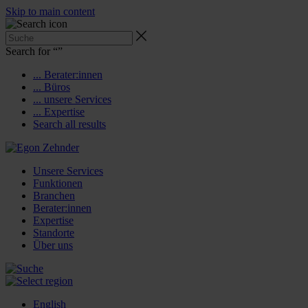
Skip to main content
Search for “
”
... Berater:innen
... Büros
... unsere Services
... Expertise
Search all results
Unsere Services
Funktionen
Branchen
Berater:innen
Expertise
Standorte
Über uns
English