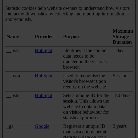
Statistic cookies help website owners to understand how visitors
interact with websites by collecting and reporting information
anonymously.
Maximum
Name
Provider
Purpose
Storage
Duration
__hssc
HubSpot
Identifies if the cookie
1 day
data needs to be
updated in the visitor's
browser.
__hssrc
HubSpot
Used to recognise the
Session
visitor's browser upon
reentry on the website.
__hstc
HubSpot
Sets a unique ID for the
180 days
session. This allows the
website to obtain data
on visitor behaviour for
statistical purposes.
_ga
Google
Registers a unique ID
2 years
that is used to generate
statistical data on how