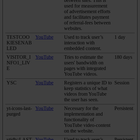
between sites. This is
used for measurement
of advertisement efforts
and facilitates payment
of referral-fees between
websites.
TESTCOO
YouTube
Used to track user’s
1 day
KIESENAB
interaction with
LED
embedded content.
VISITOR_I
YouTube
Tries to estimate the
180 days
NFO1_LIV
users' bandwidth on
E
pages with integrated
YouTube videos.
YSC
YouTube
Registers a unique ID to
Session
keep statistics of what
videos from YouTube
the user has seen.
yt-icons-last-
YouTube
Necessary for the
Persistent
purged
implementation and
functionality of
YouTube video-content
on the website.
ytidb::LAST
YouTube
Used to track user’s
Persistent