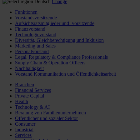
Deutsch
Change
Funktionen
Vorstandsvorsitzende
Aufsichtsratsmitglieder und -vorsitzende
Finanzvorstand
Technologievorstand
Diversität, Gleichberechtigung und Inklusion
Marketing und Sales
Personalvorstand
Legal, Regulatory & Compliance Professionals
Supply Chain & Operation Officers
Nachhaltigkeit
Vorstand Kommunikation und Öffentlichkeitsarbeit
Branchen
Financial Services
Private Capital
Health
Technology & AI
Beratung von Familienunternehmen
Öffentlicher und sozialer Sektor
Consumer
Industrial
Services