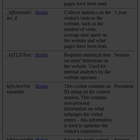
pages have been read.
_hjSessionU
Hotjar
Collects statistics on the
1 year
ser_#
visitor's visits to the
website, such as the
number of visits,
average time spent on
the website and what
pages have been read.
_hjTLDTest
Hotjar
Registers statistical data
Session
on users' behaviour on
the website. Used for
internal analytics by the
website operator.
hjActiveVie
Hotjar
This cookie contains an
Persistent
wportIds
ID string on the current
session. This contains
non-personal
information on what
subpages the visitor
enters – this information
is used to optimize the
visitor's experience.
hjViewportId
Hotjar
Saves the user's screen
Session