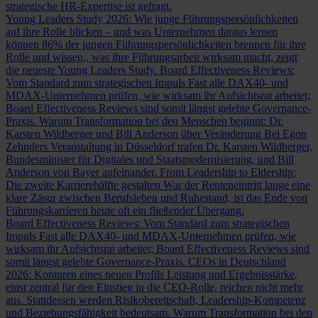
strategische HR-Expertise ist gefragt.
Young Leaders Study 2026: Wie junge Führungspersönlichkeiten
auf ihre Rolle blicken – und was Unternehmen daraus lernen
können
86% der jungen Führungspersönlichkeiten brennen für ihre
Rolle und wissen,, was ihre Führungsarbeit wirksam macht, zeigt
die neueste Young Leaders Study.
Board Effectiveness Reviews:
Vom Standard zum strategischen Impuls
Fast alle DAX40- und
MDAX-Unternehmen prüfen, wie wirksam ihr Aufsichtsrat arbeitet;
Board Effectiveness Reviews sind somit längst gelebte Governance-
Praxis.
Warum Transformation bei den Menschen beginnt: Dr.
Karsten Wildberger und Bill Anderson über Veränderung
Bei Egon
Zehnders Veranstaltung in Düsseldorf trafen Dr. Karsten Wildberger,
Bundesminister für Digitales und Staatsmodernisierung, und Bill
Anderson von Bayer aufeinander.
From Leadership to Eldership:
Die zweite Karrierehälfte gestalten
War der Renteneintritt lange eine
klare Zäsur zwischen Berufsleben und Ruhestand, ist das Ende von
Führungskarrieren heute oft ein fließender Übergang.
Board Effectiveness Reviews: Vom Standard zum strategischen
Impuls
Fast alle DAX40- und MDAX-Unternehmen prüfen, wie
wirksam ihr Aufsichtsrat arbeitet; Board Effectiveness Reviews sind
somit längst gelebte Governance-Praxis.
CEOs in Deutschland
2026: Konturen eines neuen Profils
Leistung und Ergebnisstärke,
einst zentral für den Einstieg in die CEO-Rolle, reichen nicht mehr
aus. Stattdessen werden Risikobereitschaft, Leadership-Kompetenz
und Beziehungsfähigkeit bedeutsam.
Warum Transformation bei den