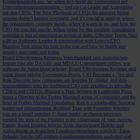
Kompetenzprofil aus. Sie sehen sich heute als Treiber:innen der
Unternehmenstransformation – und als Co-Leader auf Augenhöhe
mit den CEOs.
The New Playbook of CFOs
An assertive hiring
process doesn’t happen overnight, and it’s crucial to analyze where
the organization currently stands, where it wants to go, and how the
CFO fits into this puzzle. When hiring for this position, considering
potential is just as important as technical skills.
Effective Teams Start
with an Authentic Leader
A conversation with Lowe's CFO
Brandon Sink about his path to the role and how he builds and
inspires associates and teams
Board Effectiveness Reviews: Vom Standard zum strategischen
Impuls
Fast alle DAX40- und MDAX-Unternehmen prüfen, wie
wirksam ihr Aufsichtsrat arbeitet; Board Effectiveness Reviews sind
somit längst gelebte Governance-Praxis.
CIO Becomes a ‘Yes and’
Role
Discover how companies are layering IT, digital, and data
responsibilities onto the traditional CIO role, resulting in titles like
CDIOs and CDTOs.
Blazing a Trail: Women in Leadership
From
being a Director of the Forbes Marshall group of companies and the
head of Forbes Marshall Foundation, Rati is a sought-after business
leader and philanthropist.
Building Trust with Founders
Whether
you are a board member, C-Suite leader, or chosen successor,
earning the trust of the Founder is the cornerstone of your success.
Family Board Insights
Welche Rolle übernehmen Beiräte und
Aufsichtsräte in deutschen Familienunternehmen wirklich? Egon
Zehnder hat die 100 größten Familienunternehmen analysiert und