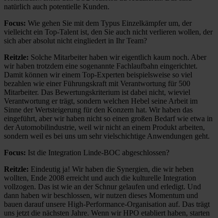
natürlich auch potentielle Kunden.
Focus:
Wie gehen Sie mit dem Typus Einzelkämpfer um, der
vielleicht ein Top-Talent ist, den Sie auch nicht verlieren wollen, der
sich aber absolut nicht eingliedert in Ihr Team?
Reitzle:
Solche Mitarbeiter haben wir eigentlich kaum noch. Aber
wir haben trotzdem eine sogenannte Fachlaufbahn eingerichtet.
Damit können wir einem Top-Experten beispielsweise so viel
bezahlen wie einer Führungskraft mit Verantwortung für 500
Mitarbeiter. Das Bewertungskriterium ist dabei nicht, wieviel
Verantwortung er trägt, sondern welchen Hebel seine Arbeit im
Sinne der Wertsteigerung für den Konzern hat. Wir haben das
eingeführt, aber wir haben nicht so einen großen Bedarf wie etwa in
der Automobilindustrie, weil wir nicht an einem Produkt arbeiten,
sondern weil es bei uns um sehr vielschichtige Anwendungen geht.
Focus:
Ist die Integration Linde-BOC abgeschlossen?
Reitzle:
Eindeutig ja! Wir haben die Synergien, die wir heben
wollten, Ende 2008 erreicht und auch die kulturelle Integration
vollzogen. Das ist wie an der Schnur gelaufen und erledigt. Und
dann haben wir beschlossen, wir nutzen dieses Momentum und
bauen darauf unsere High-Performance-Organisation auf. Das trägt
uns jetzt die nächsten Jahre. Wenn wir HPO etabliert haben, starten