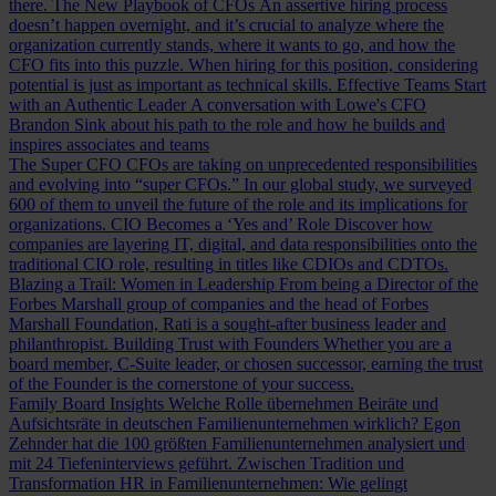
there.
The New Playbook of CFOs
An assertive hiring process
doesn’t happen overnight, and it’s crucial to analyze where the
organization currently stands, where it wants to go, and how the
CFO fits into this puzzle. When hiring for this position, considering
potential is just as important as technical skills.
Effective Teams Start
with an Authentic Leader
A conversation with Lowe's CFO
Brandon Sink about his path to the role and how he builds and
inspires associates and teams
The Super CFO
CFOs are taking on unprecedented responsibilities
and evolving into “super CFOs.” In our global study, we surveyed
600 of them to unveil the future of the role and its implications for
organizations.
CIO Becomes a ‘Yes and’ Role
Discover how
companies are layering IT, digital, and data responsibilities onto the
traditional CIO role, resulting in titles like CDIOs and CDTOs.
Blazing a Trail: Women in Leadership
From being a Director of the
Forbes Marshall group of companies and the head of Forbes
Marshall Foundation, Rati is a sought-after business leader and
philanthropist.
Building Trust with Founders
Whether you are a
board member, C-Suite leader, or chosen successor, earning the trust
of the Founder is the cornerstone of your success.
Family Board Insights
Welche Rolle übernehmen Beiräte und
Aufsichtsräte in deutschen Familienunternehmen wirklich? Egon
Zehnder hat die 100 größten Familienunternehmen analysiert und
mit 24 Tiefeninterviews geführt.
Zwischen Tradition und
Transformation
HR in Familienunternehmen: Wie gelingt