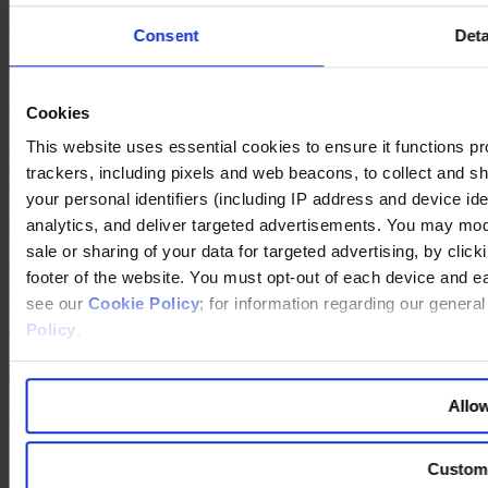
Motoren. Daraus entwickelte sich der Bau von Gabelstaplern,
respektive die Linde-Sparte Fördertechnik (Material Handling). Ab
Consent
Deta
2002 verordnete der neue Vorstandschef Reitzle dem Mischkonzern
ein umfassendes Lifting. Ziel war die Konzentration auf den Gase-
und Engineering-Bereich. Der Unternehmensbereich Kältetechnik
wurde ausgegliedert und verkauft, ebenso wie später der
Cookies
Unternehmensbereich Material Handling. 2006 übernahm die Linde
AG das britische Industriegaseunternehmen BOC und stieg damit zu
This website uses essential cookies to ensure it functions prope
einem führenden Anbieter von Industriegasen weltweit auf. 2008 hat
trackers, including pixels and web beacons, to collect and sha
der Konzern mit knapp 52 000 Mitarbeitern 12,66 Milliarden Euro
your personal identifiers (including IP address and device id
umgesetzt und ein Nettoergebnis von 717 Millionen Euro erzielt. In
den ersten neun Monaten des laufenden Jahres sanken zwar Umsatz
analytics, and deliver targeted advertisements. You may modi
und Ergebnis, doch die operative Marge verbesserte sich trotz
sale or sharing of your data for targeted advertising, by clic
schwieriger Marktlage.
footer of the website. You must opt-out of each device and e
FOTOS: RÜDIGER NEHMZOW
see our
Cookie Policy
; for information regarding our genera
Policy
.
Teilen
Share on LinkedIn
Share via Email
Download the PDF
©
Copyright
2026 Egon Zehnder.
Allow
All rights reserved.
Berater:innen
Custom
Standorte