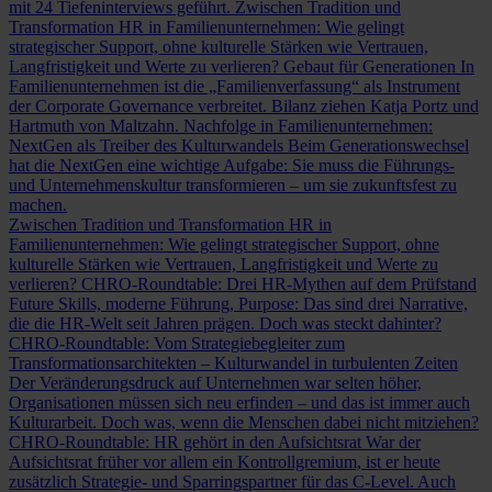
mit 24 Tiefeninterviews geführt.
Zwischen Tradition und
Transformation
HR in Familienunternehmen: Wie gelingt
strategischer Support, ohne kulturelle Stärken wie Vertrauen,
Langfristigkeit und Werte zu verlieren?
Gebaut für Generationen
In
Familienunternehmen ist die „Familienverfassung“ als Instrument
der Corporate Governance verbreitet. Bilanz ziehen Katja Portz und
Hartmuth von Maltzahn.
Nachfolge in Familienunternehmen:
NextGen als Treiber des Kulturwandels
Beim Generationswechsel
hat die NextGen eine wichtige Aufgabe: Sie muss die Führungs-
und Unternehmenskultur transformieren – um sie zukunftsfest zu
machen.
Zwischen Tradition und Transformation
HR in
Familienunternehmen: Wie gelingt strategischer Support, ohne
kulturelle Stärken wie Vertrauen, Langfristigkeit und Werte zu
verlieren?
CHRO-Roundtable: Drei HR-Mythen auf dem Prüfstand
Future Skills, moderne Führung, Purpose: Das sind drei Narrative,
die die HR-Welt seit Jahren prägen. Doch was steckt dahinter?
CHRO-Roundtable: Vom Strategiebegleiter zum
Transformationsarchitekten – Kulturwandel in turbulenten Zeiten
Der Veränderungsdruck auf Unternehmen war selten höher,
Organisationen müssen sich neu erfinden – und das ist immer auch
Kulturarbeit. Doch was, wenn die Menschen dabei nicht mitziehen?
CHRO-Roundtable: HR gehört in den Aufsichtsrat
War der
Aufsichtsrat früher vor allem ein Kontrollgremium, ist er heute
zusätzlich Strategie- und Sparringspartner für das C-Level. Auch