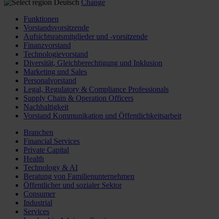
Deutsch
Change
Funktionen
Vorstandsvorsitzende
Aufsichtsratsmitglieder und -vorsitzende
Finanzvorstand
Technologievorstand
Diversität, Gleichberechtigung und Inklusion
Marketing und Sales
Personalvorstand
Legal, Regulatory & Compliance Professionals
Supply Chain & Operation Officers
Nachhaltigkeit
Vorstand Kommunikation und Öffentlichkeitsarbeit
Branchen
Financial Services
Private Capital
Health
Technology & AI
Beratung von Familienunternehmen
Öffentlicher und sozialer Sektor
Consumer
Industrial
Services