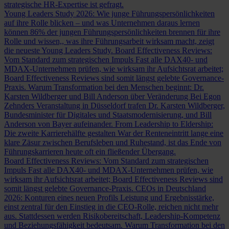
strategische HR-Expertise ist gefragt.
Young Leaders Study 2026: Wie junge Führungspersönlichkeiten
auf ihre Rolle blicken – und was Unternehmen daraus lernen
können
86% der jungen Führungspersönlichkeiten brennen für ihre
Rolle und wissen,, was ihre Führungsarbeit wirksam macht, zeigt
die neueste Young Leaders Study.
Board Effectiveness Reviews:
Vom Standard zum strategischen Impuls
Fast alle DAX40- und
MDAX-Unternehmen prüfen, wie wirksam ihr Aufsichtsrat arbeitet;
Board Effectiveness Reviews sind somit längst gelebte Governance-
Praxis.
Warum Transformation bei den Menschen beginnt: Dr.
Karsten Wildberger und Bill Anderson über Veränderung
Bei Egon
Zehnders Veranstaltung in Düsseldorf trafen Dr. Karsten Wildberger,
Bundesminister für Digitales und Staatsmodernisierung, und Bill
Anderson von Bayer aufeinander.
From Leadership to Eldership:
Die zweite Karrierehälfte gestalten
War der Renteneintritt lange eine
klare Zäsur zwischen Berufsleben und Ruhestand, ist das Ende von
Führungskarrieren heute oft ein fließender Übergang.
Board Effectiveness Reviews: Vom Standard zum strategischen
Impuls
Fast alle DAX40- und MDAX-Unternehmen prüfen, wie
wirksam ihr Aufsichtsrat arbeitet; Board Effectiveness Reviews sind
somit längst gelebte Governance-Praxis.
CEOs in Deutschland
2026: Konturen eines neuen Profils
Leistung und Ergebnisstärke,
einst zentral für den Einstieg in die CEO-Rolle, reichen nicht mehr
aus. Stattdessen werden Risikobereitschaft, Leadership-Kompetenz
und Beziehungsfähigkeit bedeutsam.
Warum Transformation bei den