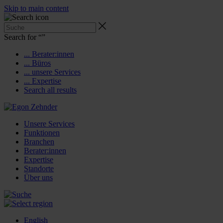
Skip to main content
Search for “
”
... Berater:innen
... Büros
... unsere Services
... Expertise
Search all results
Unsere Services
Funktionen
Branchen
Berater:innen
Expertise
Standorte
Über uns
English