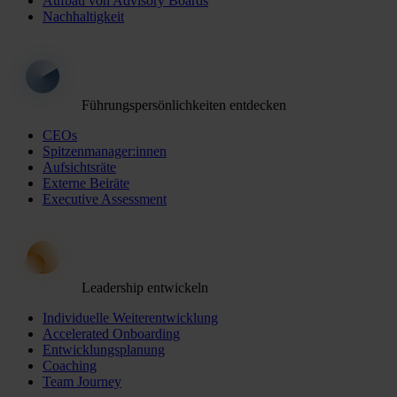
Aufbau von Advisory Boards
Nachhaltigkeit
Führungspersönlichkeiten entdecken
CEOs
Spitzenmanager:innen
Aufsichtsräte
Externe Beiräte
Executive Assessment
Leadership entwickeln
Individuelle Weiterentwicklung
Accelerated Onboarding
Entwicklungsplanung
Coaching
Team Journey