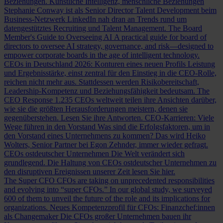
Beziehungen.
Künstliche Intelligenz, menschliche Beziehungen
Stephanie Conway ist als Senior Director Talent Development beim
Business-Netzwerk LinkedIn nah dran an Trends rund um
datengestütztes Recruiting und Talent Management.
The Board
Member's Guide to Overseeing AI
A practical guide for board of
directors to oversee AI strategy, governance, and risk—designed to
empower corporate boards in the age of intelligent technology.
CEOs in Deutschland 2026: Konturen eines neuen Profils
Leistung
und Ergebnisstärke, einst zentral für den Einstieg in die CEO-Rolle,
reichen nicht mehr aus. Stattdessen werden Risikobereitschaft,
Leadership-Kompetenz und Beziehungsfähigkeit bedeutsam.
The
CEO Response
1.235 CEOs weltweit teilen ihre Ansichten darüber,
wie sie die größten Herausforderungen meistern, denen sie
gegenüberstehen. Lesen Sie ihre Antworten.
CEO-Karrieren: Viele
Wege führen in den Vorstand
Was sind die Erfolgsfaktoren, um in
den Vorstand eines Unternehmens zu kommen? Das wird Heiko
Wolters, Senior Partner bei Egon Zehnder, immer wieder gefragt.
CEOs ostdeutscher Unternehmen
Die Welt verändert sich
grundlegend. Die Haltung von CEOs ostdeutscher Unternehmen zu
den disruptiven Ereignissen unserer Zeit lesen Sie hier.
The Super CFO
CFOs are taking on unprecedented responsibilities
and evolving into “super CFOs.” In our global study, we surveyed
600 of them to unveil the future of the role and its implications for
organizations.
Neues Kompetenzprofil für CFOs: Finanzchef:innen
als Changemaker
Die CFOs großer Unternehmen bauen ihr