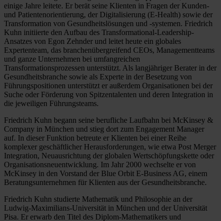
einige Jahre leitete. Er berät seine Klienten in Fragen der Kunden-
und Patientenorientierung, der Digitalisierung (E-Health) sowie der
Transformation von Gesundheitslösungen und -systemen. Friedrich
Kuhn initiierte den Aufbau des Transformational-Leadership-
Ansatzes von Egon Zehnder und leitet heute ein globales
Expertenteam, das branchenübergreifend CEOs, Managementteams
und ganze Unternehmen bei umfangreichen
Transformationsprozessen unterstützt. Als langjähriger Berater in der
Gesundheitsbranche sowie als Experte in der Besetzung von
Führungspositionen unterstützt er außerdem Organisationen bei der
Suche oder Förderung von Spitzentalenten und deren Integration in
die jeweiligen Führungsteams.
Friedrich Kuhn begann seine berufliche Laufbahn bei McKinsey &
Company in München und stieg dort zum Engagement Manager
auf. In dieser Funktion betreute er Klienten bei einer Reihe
komplexer geschäftlicher Herausforderungen, wie etwa Post Merger
Integration, Neuausrichtung der globalen Wertschöpfungskette oder
Organisationsneuentwicklung. Im Jahr 2000 wechselte er von
McKinsey in den Vorstand der Blue Orbit E-Business AG, einem
Beratungsunternehmen für Klienten aus der Gesundheitsbranche.
Friedrich Kuhn studierte Mathematik und Philosophie an der
Ludwig-Maximilians-Universität in München und der Universität
Pisa. Er erwarb den Titel des Diplom-Mathematikers und