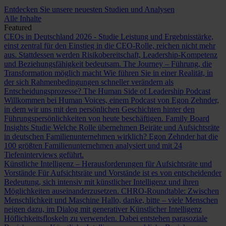
Entdecken Sie unsere neuesten Studien und Analysen
Alle Inhalte
Featured
CEOs in Deutschland 2026 - Studie
Leistung und Ergebnisstärke,
einst zentral für den Einstieg in die CEO-Rolle, reichen nicht mehr
aus. Stattdessen werden Risikobereitschaft, Leadership-Kompetenz
und Beziehungsfähigkeit bedeutsam.
The Journey – Führung, die
Transformation möglich macht
Wie führen Sie in einer Realität, in
der sich Rahmenbedingungen schneller verändern als
Entscheidungsprozesse?
The Human Side of Leadership Podcast
Willkommen bei Human Voices, einem Podcast von Egon Zehnder,
in dem wir uns mit den persönlichen Geschichten hinter den
Führungspersönlichkeiten von heute beschäftigen.
Family Board
Insights Studie
Welche Rolle übernehmen Beiräte und Aufsichtsräte
in deutschen Familienunternehmen wirklich? Egon Zehnder hat die
100 größten Familienunternehmen analysiert und mit 24
Tiefeninterviews geführt.
Künstliche Intelligenz – Herausforderungen für Aufsichtsräte und
Vorstände
Für Aufsichtsräte und Vorstände ist es von entscheidender
Bedeutung, sich intensiv mit künstlicher Intelligenz und ihren
Möglichkeiten auseinanderzusetzen.
CHRO-Roundtable: Zwischen
Menschlichkeit und Maschine
Hallo, danke, bitte – viele Menschen
neigen dazu, im Dialog mit generativer Künstlicher Intelligenz
Höflichkeitsfloskeln zu verwenden. Dabei entstehen parasoziale