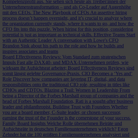
Kompetenzprofil aus. Sie sehen sich heute als Treiber:innen der
Unternehmenstransformation – und als Co-Leader auf Augenhöhe
mit den CEOs.
The New Playbook of CFOs
An assertive hiring
process doesn’t happen overnight, and it’s crucial to analyze where
the organization currently stands, where it wants to go, and how the
CFO fits into this puzzle. When hiring for this position, considering
potential is just as important as technical skills.
Effective Teams Start
with an Authentic Leader
A conversation with Lowe's CFO
Brandon Sink about his path to the role and how he builds and
inspires associates and teams
Board Effectiveness Reviews: Vom Standard zum strategischen
Impuls
Fast alle DAX40- und MDAX-Unternehmen prüfen, wie
wirksam ihr Aufsichtsrat arbeitet; Board Effectiveness Reviews sind
somit längst gelebte Governance-Praxis.
CIO Becomes a ‘Yes and’
Role
Discover how companies are layering IT, digital, and data
responsibilities onto the traditional CIO role, resulting in titles like
CDIOs and CDTOs.
Blazing a Trail: Women in Leadership
From
being a Director of the Forbes Marshall group of companies and the
head of Forbes Marshall Foundation, Rati is a sought-after business
leader and philanthropist.
Building Trust with Founders
Whether
you are a board member, C-Suite leader, or chosen successor,
earning the trust of the Founder is the cornerstone of your success.
Family Board Insights
Welche Rolle übernehmen Beiräte und
Aufsichtsräte in deutschen Familienunternehmen wirklich? Egon
Zehnder hat die 100 größten Familienunternehmen analysiert und