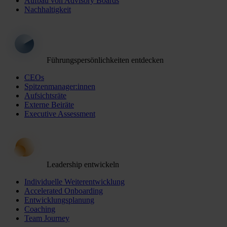
Aufbau von Advisory Boards
Nachhaltigkeit
Führungspersönlichkeiten entdecken
CEOs
Spitzenmanager:innen
Aufsichtsräte
Externe Beiräte
Executive Assessment
Leadership entwickeln
Individuelle Weiterentwicklung
Accelerated Onboarding
Entwicklungsplanung
Coaching
Team Journey