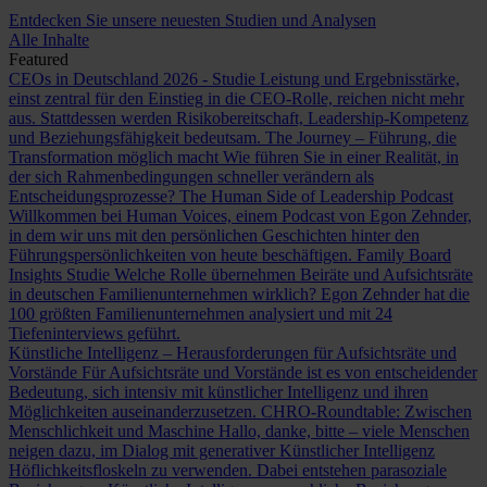
Entdecken Sie unsere neuesten Studien und Analysen
Alle Inhalte
Featured
CEOs in Deutschland 2026 - Studie
Leistung und Ergebnisstärke,
einst zentral für den Einstieg in die CEO-Rolle, reichen nicht mehr
aus. Stattdessen werden Risikobereitschaft, Leadership-Kompetenz
und Beziehungsfähigkeit bedeutsam.
The Journey – Führung, die
Transformation möglich macht
Wie führen Sie in einer Realität, in
der sich Rahmenbedingungen schneller verändern als
Entscheidungsprozesse?
The Human Side of Leadership Podcast
Willkommen bei Human Voices, einem Podcast von Egon Zehnder,
in dem wir uns mit den persönlichen Geschichten hinter den
Führungspersönlichkeiten von heute beschäftigen.
Family Board
Insights Studie
Welche Rolle übernehmen Beiräte und Aufsichtsräte
in deutschen Familienunternehmen wirklich? Egon Zehnder hat die
100 größten Familienunternehmen analysiert und mit 24
Tiefeninterviews geführt.
Künstliche Intelligenz – Herausforderungen für Aufsichtsräte und
Vorstände
Für Aufsichtsräte und Vorstände ist es von entscheidender
Bedeutung, sich intensiv mit künstlicher Intelligenz und ihren
Möglichkeiten auseinanderzusetzen.
CHRO-Roundtable: Zwischen
Menschlichkeit und Maschine
Hallo, danke, bitte – viele Menschen
neigen dazu, im Dialog mit generativer Künstlicher Intelligenz
Höflichkeitsfloskeln zu verwenden. Dabei entstehen parasoziale