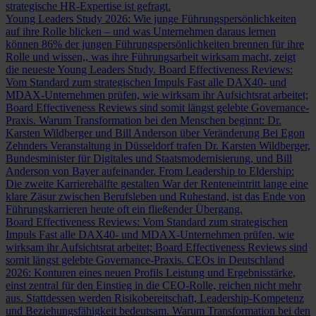
strategische HR-Expertise ist gefragt.
Young Leaders Study 2026: Wie junge Führungspersönlichkeiten
auf ihre Rolle blicken – und was Unternehmen daraus lernen
können
86% der jungen Führungspersönlichkeiten brennen für ihre
Rolle und wissen,, was ihre Führungsarbeit wirksam macht, zeigt
die neueste Young Leaders Study.
Board Effectiveness Reviews:
Vom Standard zum strategischen Impuls
Fast alle DAX40- und
MDAX-Unternehmen prüfen, wie wirksam ihr Aufsichtsrat arbeitet;
Board Effectiveness Reviews sind somit längst gelebte Governance-
Praxis.
Warum Transformation bei den Menschen beginnt: Dr.
Karsten Wildberger und Bill Anderson über Veränderung
Bei Egon
Zehnders Veranstaltung in Düsseldorf trafen Dr. Karsten Wildberger,
Bundesminister für Digitales und Staatsmodernisierung, und Bill
Anderson von Bayer aufeinander.
From Leadership to Eldership:
Die zweite Karrierehälfte gestalten
War der Renteneintritt lange eine
klare Zäsur zwischen Berufsleben und Ruhestand, ist das Ende von
Führungskarrieren heute oft ein fließender Übergang.
Board Effectiveness Reviews: Vom Standard zum strategischen
Impuls
Fast alle DAX40- und MDAX-Unternehmen prüfen, wie
wirksam ihr Aufsichtsrat arbeitet; Board Effectiveness Reviews sind
somit längst gelebte Governance-Praxis.
CEOs in Deutschland
2026: Konturen eines neuen Profils
Leistung und Ergebnisstärke,
einst zentral für den Einstieg in die CEO-Rolle, reichen nicht mehr
aus. Stattdessen werden Risikobereitschaft, Leadership-Kompetenz
und Beziehungsfähigkeit bedeutsam.
Warum Transformation bei den