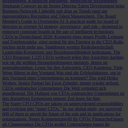
Beziehungen.
Künstliche Intelligenz, menschliche Beziehungen
Stephanie Conway ist als Senior Director Talent Development beim
Business-Netzwerk LinkedIn nah dran an Trends rund um
datengestütztes Recruiting und Talent Management.
The Board
Member's Guide to Overseeing AI
A practical guide for board of
directors to oversee AI strategy, governance, and risk—designed to
empower corporate boards in the age of intelligent technology.
CEOs in Deutschland 2026: Konturen eines neuen Profils
Leistung
und Ergebnisstärke, einst zentral für den Einstieg in die CEO-Rolle,
reichen nicht mehr aus. Stattdessen werden Risikobereitschaft,
Leadership-Kompetenz und Beziehungsfähigkeit bedeutsam.
The
CEO Response
1.235 CEOs weltweit teilen ihre Ansichten darüber,
wie sie die größten Herausforderungen meistern, denen sie
gegenüberstehen. Lesen Sie ihre Antworten.
CEO-Karrieren: Viele
Wege führen in den Vorstand
Was sind die Erfolgsfaktoren, um in
den Vorstand eines Unternehmens zu kommen? Das wird Heiko
Wolters, Senior Partner bei Egon Zehnder, immer wieder gefragt.
CEOs ostdeutscher Unternehmen
Die Welt verändert sich
grundlegend. Die Haltung von CEOs ostdeutscher Unternehmen zu
den disruptiven Ereignissen unserer Zeit lesen Sie hier.
The Super CFO
CFOs are taking on unprecedented responsibilities
and evolving into “super CFOs.” In our global study, we surveyed
600 of them to unveil the future of the role and its implications for
organizations.
Neues Kompetenzprofil für CFOs: Finanzchef:innen
als Changemaker
Die CFOs großer Unternehmen bauen ihr