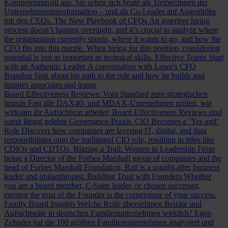
Kompetenzprofil aus. Sie sehen sich heute als Treiber:innen der
Unternehmenstransformation – und als Co-Leader auf Augenhöhe
mit den CEOs.
The New Playbook of CFOs
An assertive hiring
process doesn’t happen overnight, and it’s crucial to analyze where
the organization currently stands, where it wants to go, and how the
CFO fits into this puzzle. When hiring for this position, considering
potential is just as important as technical skills.
Effective Teams Start
with an Authentic Leader
A conversation with Lowe's CFO
Brandon Sink about his path to the role and how he builds and
inspires associates and teams
Board Effectiveness Reviews: Vom Standard zum strategischen
Impuls
Fast alle DAX40- und MDAX-Unternehmen prüfen, wie
wirksam ihr Aufsichtsrat arbeitet; Board Effectiveness Reviews sind
somit längst gelebte Governance-Praxis.
CIO Becomes a ‘Yes and’
Role
Discover how companies are layering IT, digital, and data
responsibilities onto the traditional CIO role, resulting in titles like
CDIOs and CDTOs.
Blazing a Trail: Women in Leadership
From
being a Director of the Forbes Marshall group of companies and the
head of Forbes Marshall Foundation, Rati is a sought-after business
leader and philanthropist.
Building Trust with Founders
Whether
you are a board member, C-Suite leader, or chosen successor,
earning the trust of the Founder is the cornerstone of your success.
Family Board Insights
Welche Rolle übernehmen Beiräte und
Aufsichtsräte in deutschen Familienunternehmen wirklich? Egon
Zehnder hat die 100 größten Familienunternehmen analysiert und