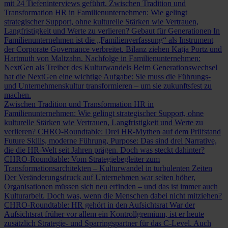
mit 24 Tiefeninterviews geführt.
Zwischen Tradition und
Transformation
HR in Familienunternehmen: Wie gelingt
strategischer Support, ohne kulturelle Stärken wie Vertrauen,
Langfristigkeit und Werte zu verlieren?
Gebaut für Generationen
In
Familienunternehmen ist die „Familienverfassung“ als Instrument
der Corporate Governance verbreitet. Bilanz ziehen Katja Portz und
Hartmuth von Maltzahn.
Nachfolge in Familienunternehmen:
NextGen als Treiber des Kulturwandels
Beim Generationswechsel
hat die NextGen eine wichtige Aufgabe: Sie muss die Führungs-
und Unternehmenskultur transformieren – um sie zukunftsfest zu
machen.
Zwischen Tradition und Transformation
HR in
Familienunternehmen: Wie gelingt strategischer Support, ohne
kulturelle Stärken wie Vertrauen, Langfristigkeit und Werte zu
verlieren?
CHRO-Roundtable: Drei HR-Mythen auf dem Prüfstand
Future Skills, moderne Führung, Purpose: Das sind drei Narrative,
die die HR-Welt seit Jahren prägen. Doch was steckt dahinter?
CHRO-Roundtable: Vom Strategiebegleiter zum
Transformationsarchitekten – Kulturwandel in turbulenten Zeiten
Der Veränderungsdruck auf Unternehmen war selten höher,
Organisationen müssen sich neu erfinden – und das ist immer auch
Kulturarbeit. Doch was, wenn die Menschen dabei nicht mitziehen?
CHRO-Roundtable: HR gehört in den Aufsichtsrat
War der
Aufsichtsrat früher vor allem ein Kontrollgremium, ist er heute
zusätzlich Strategie- und Sparringspartner für das C-Level. Auch