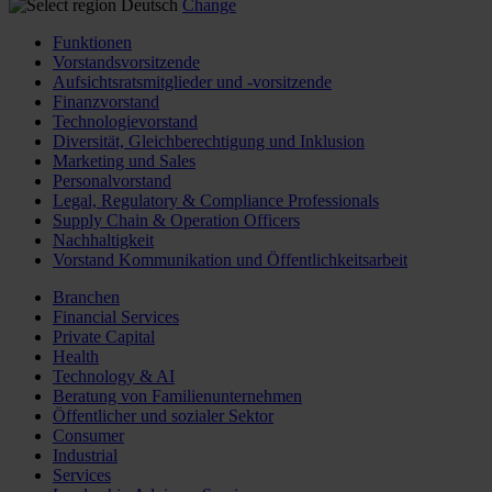
Deutsch
Change
Funktionen
Vorstandsvorsitzende
Aufsichtsratsmitglieder und -vorsitzende
Finanzvorstand
Technologievorstand
Diversität, Gleichberechtigung und Inklusion
Marketing und Sales
Personalvorstand
Legal, Regulatory & Compliance Professionals
Supply Chain & Operation Officers
Nachhaltigkeit
Vorstand Kommunikation und Öffentlichkeitsarbeit
Branchen
Financial Services
Private Capital
Health
Technology & AI
Beratung von Familienunternehmen
Öffentlicher und sozialer Sektor
Consumer
Industrial
Services