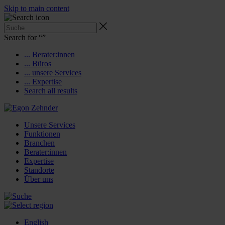
Skip to main content
Search for “
”
... Berater:innen
... Büros
... unsere Services
... Expertise
Search all results
Unsere Services
Funktionen
Branchen
Berater:innen
Expertise
Standorte
Über uns
English