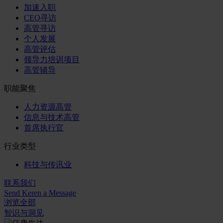
加速入职
CEO寻访
高管寻访
个人发展
高管评估
领导力培训项目
高管辅导
职能聚焦
人力资源高管
信息与技术高管
首席执行官
行业类型
科技与传讯业
联系我们
Send Keren a Message
浏览全部
智识与洞见