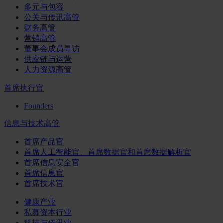
多元与包容
公关与传讯高管
财务高管
营销高管
董事会成员寻访
供应链与运营
人力资源高管
首席执行官
Founders
信息与技术高管
首席产品官
首席人工智能官、首席数据官和首席数据解析官
首席信息安全官
首席信息官
首席技术官
健康产业
私募资本行业
科技与传讯业