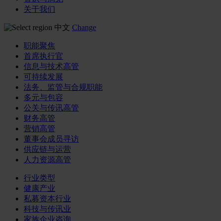
关于我们
中文
Change
职能聚焦
首席执行官
信息与技术高管
可持续发展
法务、监管与合规职能
多元与包容
公关与传讯高管
财务高管
营销高管
董事会成员寻访
供应链与运营
人力资源高管
行业类型
健康产业
私募资本行业
科技与传讯业
家族企业咨询