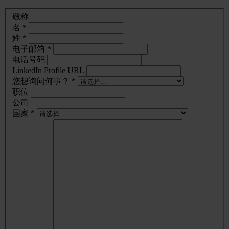
敬称
名 *
姓 *
电子邮箱 *
电话号码
LinkedIn Profile URL
您想询问何事？ *
职位
公司
国家 *