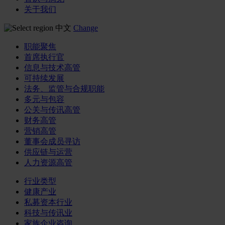
关于我们
中文
Change
职能聚焦
首席执行官
信息与技术高管
可持续发展
法务、监管与合规职能
多元与包容
公关与传讯高管
财务高管
营销高管
董事会成员寻访
供应链与运营
人力资源高管
行业类型
健康产业
私募资本行业
科技与传讯业
家族企业咨询