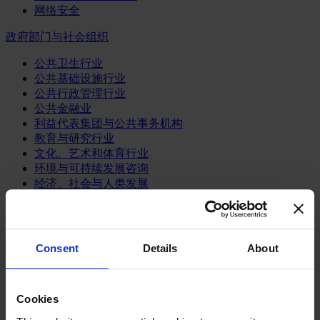
网络安全
政府部门与社会组织
公共卫生行业
公共基础设施行业
公共行政管理行业
公共金融业
利益代表集团与公共事务机构
教育与研究行业
文化、艺术和体育行业
环境与可持续发展咨询
经济、社会与人类发展
消费品行业
体育业
Consent
Details
About
媒体和娱乐业
消费品
零售、服装与奢侈品
餐饮、旅游与酒店业
Cookies