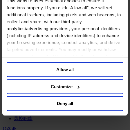
This website uses essential cookies to ensure it
工业
functions properly. If you click “Allow all”, we will set
化工与过程工业咨询团队
additional trackers, including pixels and web beacons, to
机械与工业技术
collect and share, with our third-party
汽车与交通设备
analytics/advertising providers, your personal identifiers
能源业
(including IP address and device identifiers) to enhance
金属与矿业
your browsing experience, conduct analytics, and deliver
金融服务业
targeted advertisements. You may modify or withdraw
your consent or, in the US, object to the sale or sharing of
主权财富基金
your data for targeted advertising, by clicking “Do Not
保险业
Allow all
基础设施
Sell or Share My Personal Information” in the footer of
投资银行、企业银行与金融市场
the website. You must opt-out of each device and each
数字化资产、加密货币与Web 3行业
browser. For additional information and retention terms
Customize
私募股权投资行业
see our
Cookie Policy
; for information regarding our
财富管理
general collection and use of personal information see
资产管理行业
Deny all
our
Privacy Policy
.
金融科技
零售金融服务
风控职能
服务业