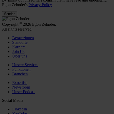
By filling out this form, I confirm that I have read and understand
Egon Zehnder's
Privacy Policy
.
Senden
©
Copyright
2026 Egon Zehnder.
All rights reserved.
Berater:innen
Standorte
Karriere
Join Us
Über uns
Unsere Services
Funktionen
Branchen
Expertise
Newsroom
Unser Podcast
Social Media
LinkedIn
YouTube