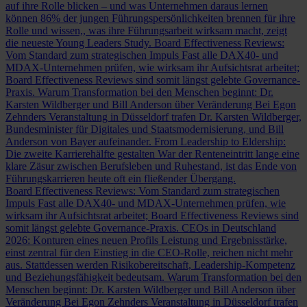
auf ihre Rolle blicken – und was Unternehmen daraus lernen
können
86% der jungen Führungspersönlichkeiten brennen für ihre
Rolle und wissen,, was ihre Führungsarbeit wirksam macht, zeigt
die neueste Young Leaders Study.
Board Effectiveness Reviews:
Vom Standard zum strategischen Impuls
Fast alle DAX40- und
MDAX-Unternehmen prüfen, wie wirksam ihr Aufsichtsrat arbeitet;
Board Effectiveness Reviews sind somit längst gelebte Governance-
Praxis.
Warum Transformation bei den Menschen beginnt: Dr.
Karsten Wildberger und Bill Anderson über Veränderung
Bei Egon
Zehnders Veranstaltung in Düsseldorf trafen Dr. Karsten Wildberger,
Bundesminister für Digitales und Staatsmodernisierung, und Bill
Anderson von Bayer aufeinander.
From Leadership to Eldership:
Die zweite Karrierehälfte gestalten
War der Renteneintritt lange eine
klare Zäsur zwischen Berufsleben und Ruhestand, ist das Ende von
Führungskarrieren heute oft ein fließender Übergang.
Board Effectiveness Reviews: Vom Standard zum strategischen
Impuls
Fast alle DAX40- und MDAX-Unternehmen prüfen, wie
wirksam ihr Aufsichtsrat arbeitet; Board Effectiveness Reviews sind
somit längst gelebte Governance-Praxis.
CEOs in Deutschland
2026: Konturen eines neuen Profils
Leistung und Ergebnisstärke,
einst zentral für den Einstieg in die CEO-Rolle, reichen nicht mehr
aus. Stattdessen werden Risikobereitschaft, Leadership-Kompetenz
und Beziehungsfähigkeit bedeutsam.
Warum Transformation bei den
Menschen beginnt: Dr. Karsten Wildberger und Bill Anderson über
Veränderung
Bei Egon Zehnders Veranstaltung in Düsseldorf trafen