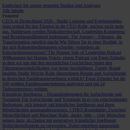
Entdecken Sie unsere neuesten Studien und Analysen
Alle Inhalte
Featured
CEOs in Deutschland 2026 - Studie
Leistung und Ergebnisstärke,
einst zentral für den Einstieg in die CEO-Rolle, reichen nicht mehr
aus. Stattdessen werden Risikobereitschaft, Leadership-Kompetenz
und Beziehungsfähigkeit bedeutsam.
The Journey – Führung, die
Transformation möglich macht
Wie führen Sie in einer Realität, in
der sich Rahmenbedingungen schneller verändern als
Entscheidungsprozesse?
The Human Side of Leadership Podcast
Willkommen bei Human Voices, einem Podcast von Egon Zehnder,
in dem wir uns mit den persönlichen Geschichten hinter den
Führungspersönlichkeiten von heute beschäftigen.
Family Board
Insights Studie
Welche Rolle übernehmen Beiräte und Aufsichtsräte
in deutschen Familienunternehmen wirklich? Egon Zehnder hat die
100 größten Familienunternehmen analysiert und mit 24
Tiefeninterviews geführt.
Künstliche Intelligenz – Herausforderungen für Aufsichtsräte und
Vorstände
Für Aufsichtsräte und Vorstände ist es von entscheidender
Bedeutung, sich intensiv mit künstlicher Intelligenz und ihren
Möglichkeiten auseinanderzusetzen.
CHRO-Roundtable: Zwischen
Menschlichkeit und Maschine
Hallo, danke, bitte – viele Menschen
neigen dazu, im Dialog mit generativer Künstlicher Intelligenz
Höflichkeitsfloskeln zu verwenden. Dabei entstehen parasoziale