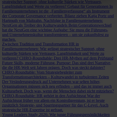
strategischer Support, ohne kulturelle Stärken wie Vertrauen,
Langfristigkeit und Werte zu verlieren?
Gebaut für Generationen
In
Familienunternehmen ist die „Familienverfassung“ als Instrument
der Corporate Governance verbreitet. Bilanz ziehen Katja Portz und
Hartmuth von Maltzahn.
Nachfolge in Familienunternehmen:
NextGen als Treiber des Kulturwandels
Beim Generationswechsel
hat die NextGen eine wichtige Aufgabe: Sie muss die Führungs-
und Unternehmenskultur transformieren – um sie zukunftsfest zu
machen.
Zwischen Tradition und Transformation
HR in
Familienunternehmen: Wie gelingt strategischer Support, ohne
kulturelle Stärken wie Vertrauen, Langfristigkeit und Werte zu
verlieren?
CHRO-Roundtable: Drei HR-Mythen auf dem Prüfstand
Future Skills, moderne Führung, Purpose: Das sind drei Narrative,
die die HR-Welt seit Jahren prägen. Doch was steckt dahinter?
CHRO-Roundtable: Vom Strategiebegleiter zum
Transformationsarchitekten – Kulturwandel in turbulenten Zeiten
Der Veränderungsdruck auf Unternehmen war selten höher,
Organisationen müssen sich neu erfinden – und das ist immer auch
Kulturarbeit. Doch was, wenn die Menschen dabei nicht mitziehen?
CHRO-Roundtable: HR gehört in den Aufsichtsrat
War der
Aufsichtsrat früher vor allem ein Kontrollgremium, ist er heute
zusätzlich Strategie- und Sparringspartner für das C-Level. Auch
strategische HR-Expertise ist gefragt.
Young Leaders Study 2026: Wie junge Führungspersönlichkeiten