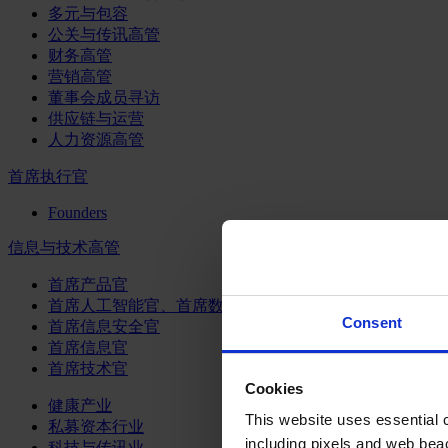
多元与包容
公关与传讯高管
财务高管
营销高管
董事会成员寻访
供应链与运营
人力资源高管
首席执行官
Founders
信息与技术高管
首席产品官
首席人工智能官、首席数据官和首席数据解析官
Consent
首席信息安全官
首席信息官
首席技术官
Cookies
健康产业
This website uses essential co
私募资本行业
including pixels and web beac
科技与传讯业