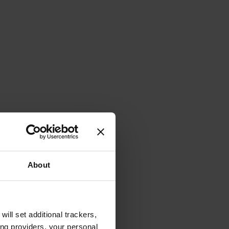
About
will set additional trackers,
ing providers, your personal