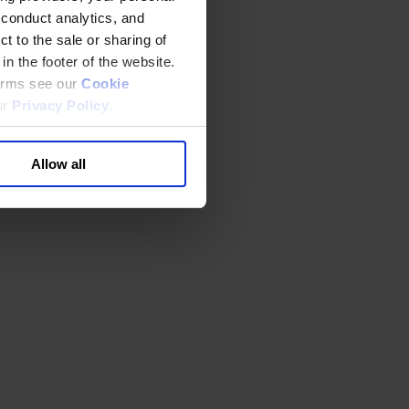
 conduct analytics, and
t to the sale or sharing of
in the footer of the website.
terms see our
Cookie
ur
Privacy Policy
.
Allow all