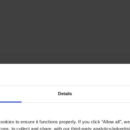
Details
okies to ensure it functions properly. If you click “Allow all”, we 
ons, to collect and share, with our third-party analytics/advertis