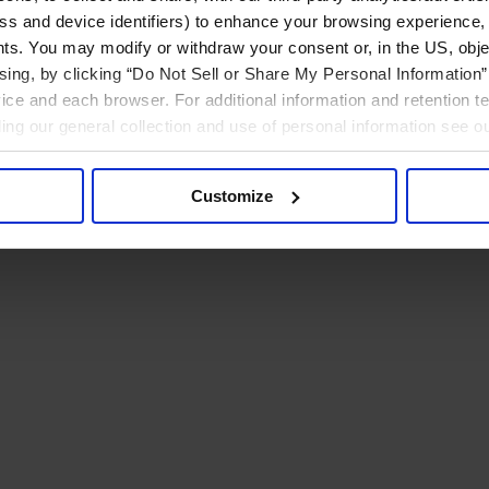
ress and device identifiers) to enhance your browsing experience,
ts. You may modify or withdraw your consent or, in the US, objec
ising, by clicking “Do Not Sell or Share My Personal Information” 
ice and each browser. For additional information and retention 
rding our general collection and use of personal information see o
Customize