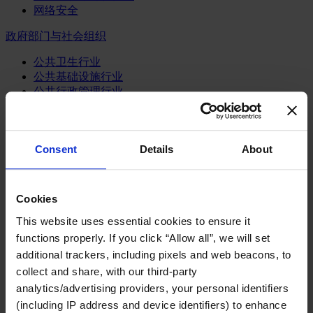
网络安全
政府部门与社会组织
公共卫生行业
公共基础设施行业
公共行政管理行业
公共金融业
利益代表集团与公共事务机构
教育与研究行业
Consent
Details
About
文化、艺术和体育行业
环境与可持续发展咨询
经济、社会与人类发展
Cookies
消费品行业
This website uses essential cookies to ensure it
体育业
functions properly. If you click “Allow all”, we will set
媒体和娱乐业
additional trackers, including pixels and web beacons, to
消费品
collect and share, with our third-party
零售、服装与奢侈品
analytics/advertising providers, your personal identifiers
餐饮、旅游与酒店业
(including IP address and device identifiers) to enhance