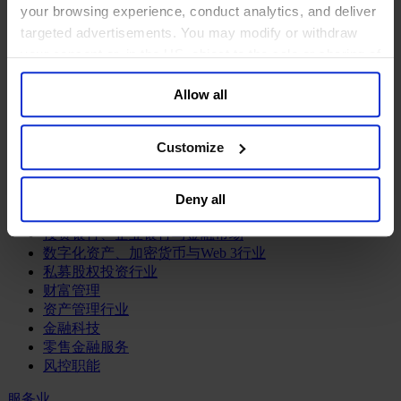
工业
your browsing experience, conduct analytics, and deliver
targeted advertisements. You may modify or withdraw
化工与过程工业咨询团队
your consent or, in the US, object to the sale or sharing of
机械与工业技术
汽车与交通设备
your data for targeted advertising, by clicking “Do Not
能源业
Allow all
Sell or Share My Personal Information” in the footer of
金属与矿业
the website. You must opt-out of each device and each
browser. For additional information and retention terms
金融服务业
Customize
see our
Cookie Policy
; for information regarding our
主权财富基金
general collection and use of personal information see
保险业
Deny all
our
Privacy Policy
.
基础设施
投资银行、企业银行与金融市场
数字化资产、加密货币与Web 3行业
私募股权投资行业
财富管理
资产管理行业
金融科技
零售金融服务
风控职能
服务业