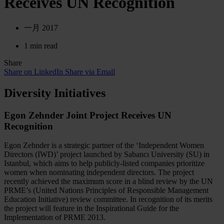
Receives UN Recognition
一月 2017
1 min read
Share
Share on LinkedIn
Share via Email
Diversity Initiatives
Egon Zehnder Joint Project Receives UN
Recognition
Egon Zehnder is a strategic partner of the ‘Independent Women
Directors (IWD)’ project launched by Sabancı University (SU) in
Istanbul, which aims to help publicly-listed companies prioritize
women when nominating independent directors. The project
recently achieved the maximum score in a blind review by the UN
PRME’s (United Nations Principles of Responsible Management
Education Initiative) review committee. In recognition of its merits
the project will feature in the Inspirational Guide for the
Implementation of PRME 2013.