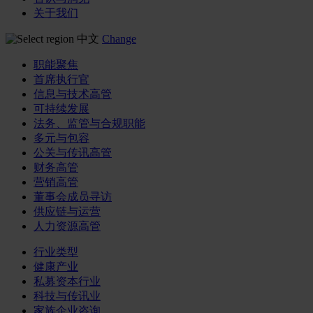
关于我们
中文
Change
职能聚焦
首席执行官
信息与技术高管
可持续发展
法务、监管与合规职能
多元与包容
公关与传讯高管
财务高管
营销高管
董事会成员寻访
供应链与运营
人力资源高管
行业类型
健康产业
私募资本行业
科技与传讯业
家族企业咨询