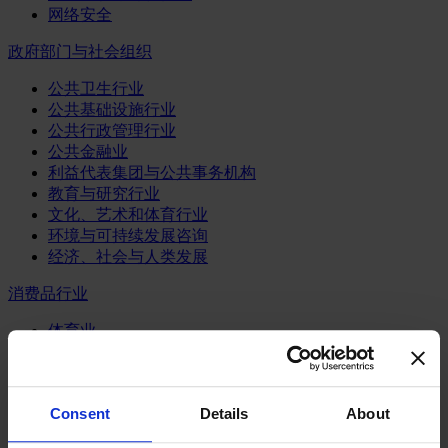
网络安全
政府部门与社会组织
公共卫生行业
公共基础设施行业
公共行政管理行业
公共金融业
利益代表集团与公共事务机构
教育与研究行业
文化、艺术和体育行业
环境与可持续发展咨询
经济、社会与人类发展
消费品行业
体育业
媒体和娱乐业
消费品
零售、服装与奢侈品
Consent
Details
About
餐饮、旅游与酒店业