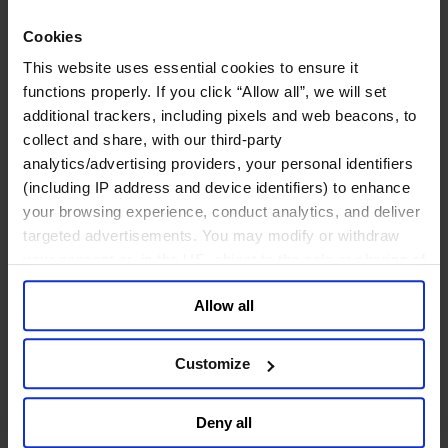
工业
Cookies
化工与过程工业咨询团队
机械与工业技术
This website uses essential cookies to ensure it
汽车与交通设备
functions properly. If you click “Allow all”, we will set
能源业
additional trackers, including pixels and web beacons, to
金属与矿业
collect and share, with our third-party
金融服务业
analytics/advertising providers, your personal identifiers
(including IP address and device identifiers) to enhance
主权财富基金
your browsing experience, conduct analytics, and deliver
保险业
targeted advertisements. You may modify or withdraw
基础设施
your consent or, in the US, object to the sale or sharing of
投资银行、企业银行与金融市场
数字化资产、加密货币与Web 3行业
your data for targeted advertising, by clicking “Do Not
私募股权投资行业
Allow all
Sell or Share My Personal Information” in the footer of
财富管理
the website. You must opt-out of each device and each
资产管理行业
browser. For additional information and retention terms
Customize
金融科技
see our
Cookie Policy
; for information regarding our
零售金融服务
general collection and use of personal information see
风控职能
Deny all
our
Privacy Policy
.
服务业