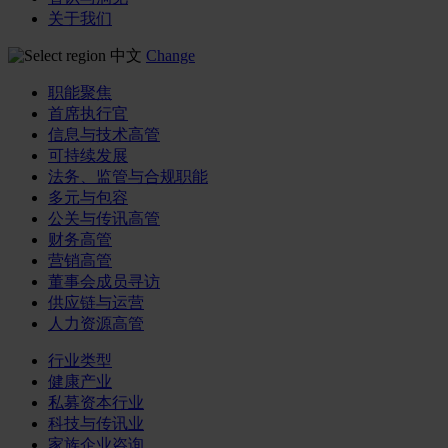
关于我们
中文
Change
职能聚焦
首席执行官
信息与技术高管
可持续发展
法务、监管与合规职能
多元与包容
公关与传讯高管
财务高管
营销高管
董事会成员寻访
供应链与运营
人力资源高管
行业类型
健康产业
私募资本行业
科技与传讯业
家族企业咨询