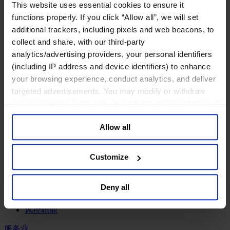
工业
This website uses essential cookies to ensure it
functions properly. If you click “Allow all”, we will set
化工与过程工业咨询团队
additional trackers, including pixels and web beacons, to
机械与工业技术
collect and share, with our third-party
汽车与交通设备
能源业
analytics/advertising providers, your personal identifiers
金属与矿业
(including IP address and device identifiers) to enhance
your browsing experience, conduct analytics, and deliver
金融服务业
targeted advertisements. You may modify or withdraw
主权财富基金
your consent or, in the US, object to the sale or sharing of
保险业
your data for targeted advertising, by clicking “Do Not
基础设施
Allow all
Sell or Share My Personal Information” in the footer of
投资银行、企业银行与金融市场
the website. You must opt-out of each device and each
数字化资产、加密货币与Web 3行业
browser. For additional information and retention terms
私募股权投资行业
Customize
see our
Cookie Policy
; for information regarding our
财富管理
资产管理行业
general collection and use of personal information see
Deny all
金融科技
our
Privacy Policy
.
零售金融服务
风控职能
服务业