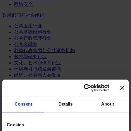
网络安全
政府部门与社会组织
公共卫生行业
公共基础设施行业
公共行政管理行业
公共金融业
利益代表集团与公共事务机构
教育与研究行业
文化、艺术和体育行业
环境与可持续发展咨询
经济、社会与人类发展
消费品行业
体育业
媒体和娱乐业
Consent
Details
About
消费品
零售、服装与奢侈品
餐饮、旅游与酒店业
Cookies