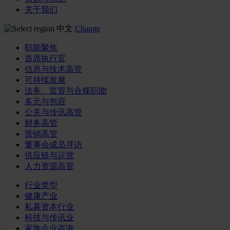
关于我们
中文
Change
职能聚焦
首席执行官
信息与技术高管
可持续发展
法务、监管与合规职能
多元与包容
公关与传讯高管
财务高管
营销高管
董事会成员寻访
供应链与运营
人力资源高管
行业类型
健康产业
私募资本行业
科技与传讯业
家族企业咨询