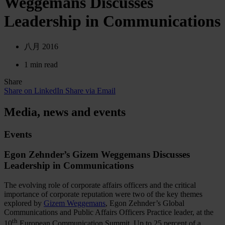
Weggemans Discusses
Leadership in Communications
八月 2016
1 min read
Share
Share on LinkedIn
Share via Email
Media, news and events
Events
Egon Zehnder’s Gizem Weggemans Discusses
Leadership in Communications
The evolving role of corporate affairs officers and the critical
importance of corporate reputation were two of the key themes
explored by
Gizem Weggemans
, Egon Zehnder’s Global
Communications and Public Affairs Officers Practice leader, at the
th
10
European Communication Summit. Up to 25 percent of a