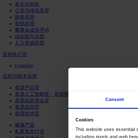
多元与包容
公关与传讯高管
财务高管
营销高管
董事会成员寻访
供应链与运营
人力资源高管
首席执行官
Founders
信息与技术高管
首席产品官
首席人工智能官、首席数据官和首席数据解析官
Consent
首席信息安全官
首席信息官
首席技术官
Cookies
健康产业
This website uses essential co
私募资本行业
including pixels and web beac
科技与传讯业