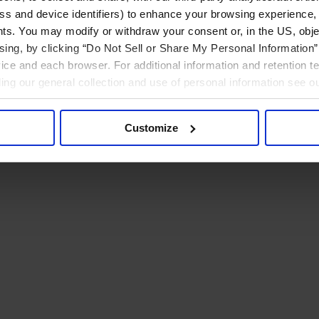
ress and device identifiers) to enhance your browsing experience,
ts. You may modify or withdraw your consent or, in the US, objec
ising, by clicking “Do Not Sell or Share My Personal Information” 
ice and each browser. For additional information and retention 
rding our general collection and use of personal information see o
Customize