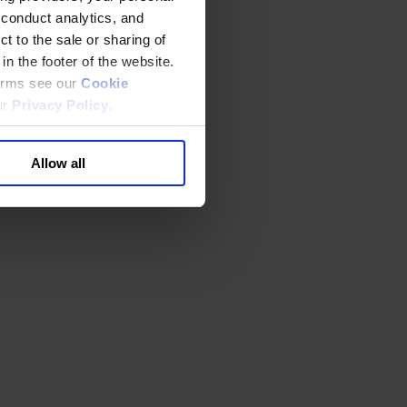
 conduct analytics, and
t to the sale or sharing of
in the footer of the website.
terms see our
Cookie
ur
Privacy Policy
.
Allow all