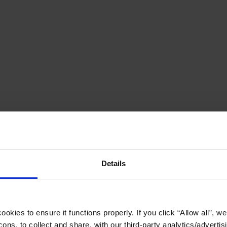
Details
okies to ensure it functions properly. If you click “Allow all”, we 
ons, to collect and share, with our third-party analytics/advertis