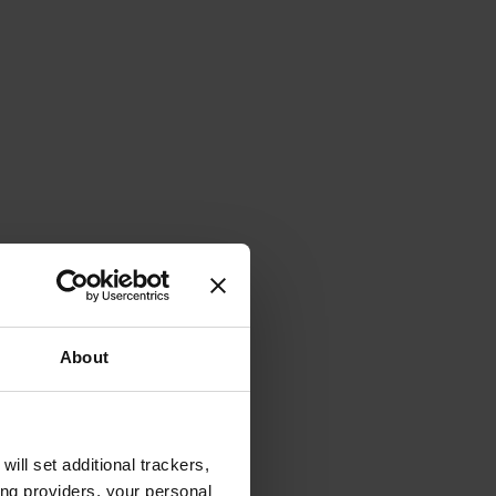
About
will set additional trackers,
ing providers, your personal