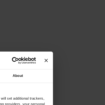
About
will set additional trackers,
ing providers, your personal