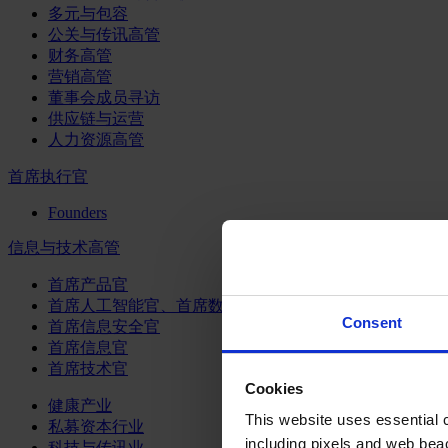
多元与包容
公关与传讯高管
财务高管
营销高管
董事会成员寻访
供应链与运营
人力资源高管
首席执行官
Founders
信息与技术高管
首席产品官
首席人工智能官、首席数据官和首席数据解析官
Consent
首席信息安全官
首席信息官
首席技术官
Cookies
健康产业
This website uses essential co
私募资本行业
including pixels and web beac
科技与传讯业