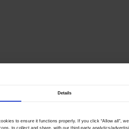
Details
okies to ensure it functions properly. If you click “Allow all”, we 
ons, to collect and share, with our third-party analytics/advertis