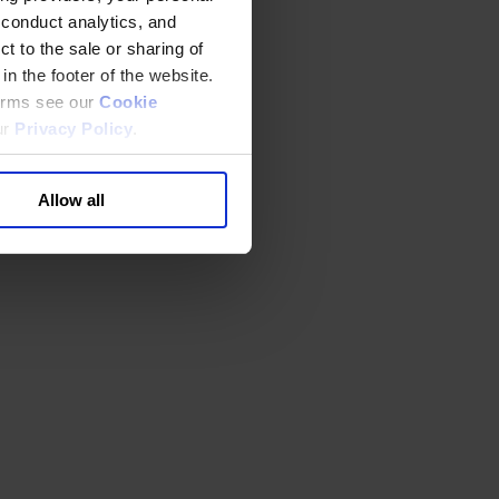
 conduct analytics, and
t to the sale or sharing of
in the footer of the website.
terms see our
Cookie
ur
Privacy Policy
.
Allow all