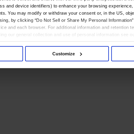
ress and device identifiers) to enhance your browsing experience,
ts. You may modify or withdraw your consent or, in the US, objec
ising, by clicking “Do Not Sell or Share My Personal Information” 
ice and each browser. For additional information and retention 
rding our general collection and use of personal information see o
Customize