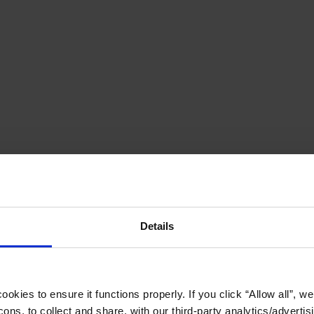
Details
okies to ensure it functions properly. If you click “Allow all”, we 
ons, to collect and share, with our third-party analytics/advertis