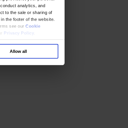
 conduct analytics, and
t to the sale or sharing of
in the footer of the website.
terms see our
Cookie
ur
Privacy Policy
.
Allow all