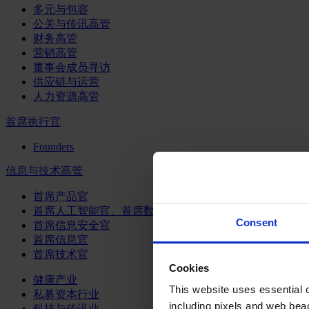
多元与包容
公关与传讯高管
财务高管
营销高管
董事会成员寻访
供应链与运营
人力资源高管
首席执行官
Founders
信息与技术高管
首席产品官
首席人工智能官、首席数据官和首席数据解析官
Consent
首席信息安全官
首席信息官
首席技术官
Cookies
健康产业
This website uses essential co
私募资本行业
including pixels and web beac
科技与传讯业