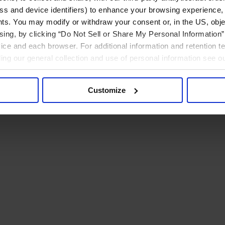
ress and device identifiers) to enhance your browsing experience,
ts. You may modify or withdraw your consent or, in the US, objec
ising, by clicking “Do Not Sell or Share My Personal Information” 
ice and each browser. For additional information and retention 
rding our general collection and use of personal information see o
Customize