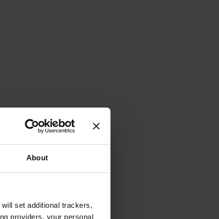
About
will set additional trackers,
ing providers, your personal