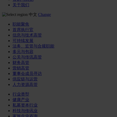
关于我们
中文
Change
职能聚焦
首席执行官
信息与技术高管
可持续发展
法务、监管与合规职能
多元与包容
公关与传讯高管
财务高管
营销高管
董事会成员寻访
供应链与运营
人力资源高管
行业类型
健康产业
私募资本行业
科技与传讯业
家族企业咨询