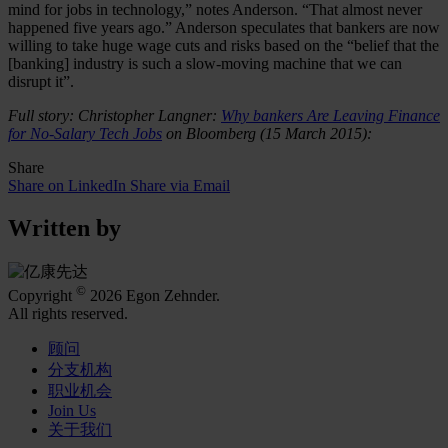
mind for jobs in technology,” notes Anderson. “That almost never
happened five years ago.” Anderson speculates that bankers are now
willing to take huge wage cuts and risks based on the “belief that the
[banking] industry is such a slow-moving machine that we can
disrupt it”.
Full story: Christopher Langner:
Why bankers Are Leaving Finance
for No-Salary Tech Jobs
on Bloomberg (15 March 2015):
Share
Share on LinkedIn
Share via Email
Written by
©
Copyright
2026 Egon Zehnder.
All rights reserved.
顾问
分支机构
职业机会
Join Us
关于我们