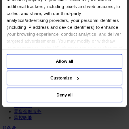
工业
additional trackers, including pixels and web beacons, to
化工与过程工业咨询团队
collect and share, with our third-party
机械与工业技术
analytics/advertising providers, your personal identifiers
汽车与交通设备
(including IP address and device identifiers) to enhance
能源业
your browsing experience, conduct analytics, and deliver
金属与矿业
targeted advertisements. You may modify or withdraw
金融服务业
your consent or, in the US, object to the sale or sharing of
your data for targeted advertising, by clicking “Do Not
主权财富基金
Allow all
Sell or Share My Personal Information” in the footer of
保险业
the website. You must opt-out of each device and each
基础设施
投资银行、企业银行与金融市场
browser. For additional information and retention terms
Customize
数字化资产、加密货币与Web 3行业
see our
Cookie Policy
; for information regarding our
私募股权投资行业
general collection and use of personal information see
财富管理
Deny all
our
Privacy Policy
.
资产管理行业
金融科技
零售金融服务
风控职能
服务业