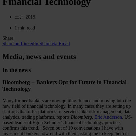
Financial Technology
三月 2015
1 min read
Share
Share on LinkedIn
Share via Email
Media, news and events
In the news
Bloomberg – Bankers Opt for Future in Financial
Technology
Many former bankers are now quitting finance and moving into the
new field of financial technology. In many cases they are setting up
start-ups that offer platforms for services like risk management, data
analytics, trading platforms, reports
Bloomberg
.
Eric Anderson
, US-
based leader of Egon Zehnder’s financial technology practice,
confirms this trend. “Seven out of 10 conversations I have with
investment bankers now end with them asking me to keep them in