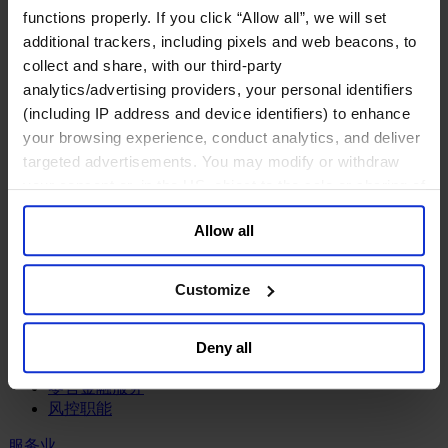
工业
functions properly. If you click “Allow all”, we will set
化工与过程工业咨询团队
additional trackers, including pixels and web beacons, to
机械与工业技术
collect and share, with our third-party
汽车与交通设备
analytics/advertising providers, your personal identifiers
能源业
(including IP address and device identifiers) to enhance
金属与矿业
your browsing experience, conduct analytics, and deliver
targeted advertisements. You may modify or withdraw
金融服务业
your consent or, in the US, object to the sale or sharing of
主权财富基金
your data for targeted advertising, by clicking “Do Not
保险业
Allow all
Sell or Share My Personal Information” in the footer of
基础设施
the website. You must opt-out of each device and each
投资银行、企业银行与金融市场
browser. For additional information and retention terms
数字化资产、加密货币与Web 3行业
Customize
私募股权投资行业
see our
Cookie Policy
; for information regarding our
财富管理
general collection and use of personal information see
资产管理行业
Deny all
our
Privacy Policy
.
金融科技
零售金融服务
风控职能
服务业