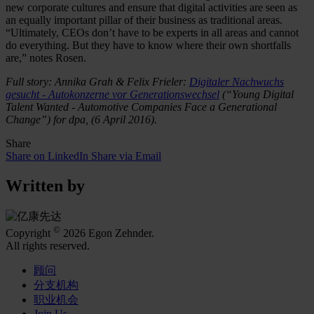
new corporate cultures and ensure that digital activities are seen as
an equally important pillar of their business as traditional areas.
“Ultimately, CEOs don’t have to be experts in all areas and cannot
do everything. But they have to know where their own shortfalls
are,” notes Rosen.
Full story: Annika Grah & Felix Frieler:
Digitaler Nachwuchs
gesucht - Autokonzerne vor Generationswechsel
(“Young Digital
Talent Wanted - Automotive Companies Face a Generational
Change”) for dpa, (6 April 2016).
Share
Share on LinkedIn
Share via Email
Written by
©
Copyright
2026 Egon Zehnder.
All rights reserved.
顾问
分支机构
职业机会
Join Us