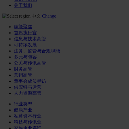
关于我们
中文
Change
职能聚焦
首席执行官
信息与技术高管
可持续发展
法务、监管与合规职能
多元与包容
公关与传讯高管
财务高管
营销高管
董事会成员寻访
供应链与运营
人力资源高管
行业类型
健康产业
私募资本行业
科技与传讯业
家族企业咨询