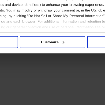
ress and device identifiers) to enhance your browsing experience,
ts. You may modify or withdraw your consent or, in the US, objec
ising, by clicking “Do Not Sell or Share My Personal Information” 
ice and each browser. For additional information and retention 
rding our general collection and use of personal information see o
Customize