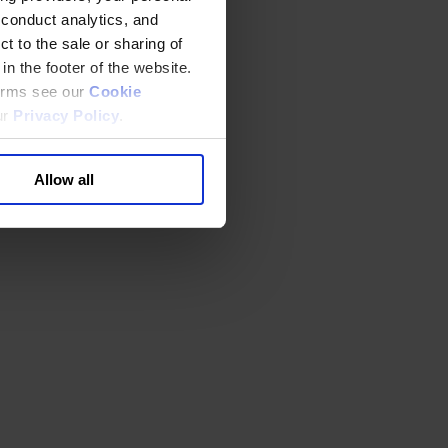
 conduct analytics, and
t to the sale or sharing of
in the footer of the website.
terms see our
Cookie
ur
Privacy Policy
.
Allow all