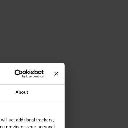
About
will set additional trackers,
ing providers, your personal