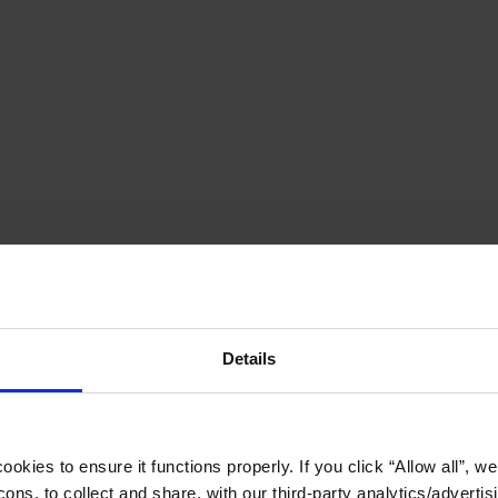
Details
okies to ensure it functions properly. If you click “Allow all”, we 
ons, to collect and share, with our third-party analytics/advertis