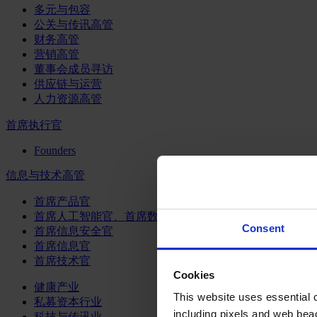
多元与包容
公关与传讯高管
财务高管
营销高管
董事会成员寻访
供应链与运营
人力资源高管
首席执行官
Founders
信息与技术高管
首席产品官
首席人工智能官、首席数据官和首席数据解析官
Consent
首席信息安全官
首席信息官
首席技术官
Cookies
健康产业
This website uses essential co
私募资本行业
including pixels and web beac
科技与传讯业