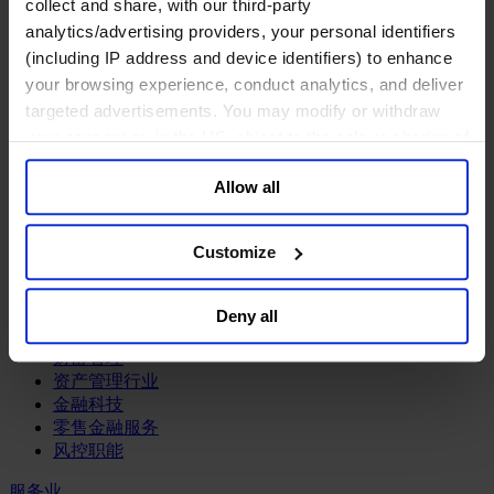
工业
collect and share, with our third-party
analytics/advertising providers, your personal identifiers
化工与过程工业咨询团队
(including IP address and device identifiers) to enhance
机械与工业技术
your browsing experience, conduct analytics, and deliver
汽车与交通设备
targeted advertisements. You may modify or withdraw
能源业
your consent or, in the US, object to the sale or sharing of
金属与矿业
your data for targeted advertising, by clicking “Do Not
金融服务业
Allow all
Sell or Share My Personal Information” in the footer of
the website. You must opt-out of each device and each
主权财富基金
保险业
browser. For additional information and retention terms
Customize
基础设施
see our
Cookie Policy
; for information regarding our
投资银行、企业银行与金融市场
general collection and use of personal information see
数字化资产、加密货币与Web 3行业
Deny all
our
Privacy Policy
.
私募股权投资行业
财富管理
资产管理行业
金融科技
零售金融服务
风控职能
服务业