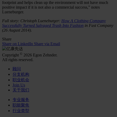
footprint and helps clean up the environment will not have much
positive impact if it is not also a commercial success,” notes
Lueneburger.
Full story: Christoph Lueneburger:
How A Clothing Company
Successfully Turned Salvaged Trash Into Fashion
in Fast Company
(26 August 2014).
Share
Share on LinkedIn
Share via Email
©
Copyright
2026 Egon Zehnder.
All rights reserved.
顾问
分支机构
职业机会
Join Us
关于我们
专业服务
职能聚焦
行业类型