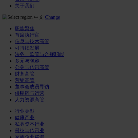
关于我们
中文
Change
职能聚焦
首席执行官
信息与技术高管
可持续发展
法务、监管与合规职能
多元与包容
公关与传讯高管
财务高管
营销高管
董事会成员寻访
供应链与运营
人力资源高管
行业类型
健康产业
私募资本行业
科技与传讯业
家族企业咨询