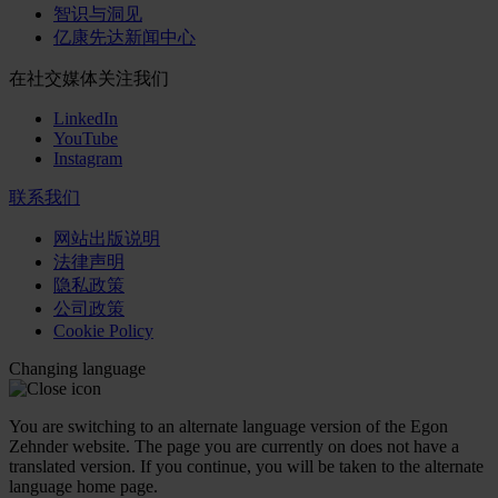
智识与洞见
亿康先达新闻中心
在社交媒体关注我们
LinkedIn
YouTube
Instagram
联系我们
网站出版说明
法律声明
隐私政策
公司政策
Cookie Policy
Changing language
You are switching to an alternate language version of the Egon
Zehnder website. The page you are currently on does not have a
translated version. If you continue, you will be taken to the alternate
language home page.