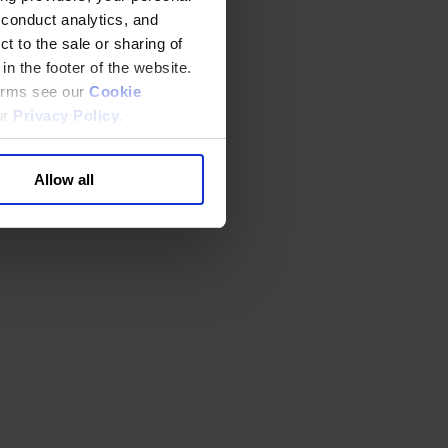
 conduct analytics, and
t to the sale or sharing of
in the footer of the website.
terms see our
Cookie
ur
Privacy Policy
.
Allow all