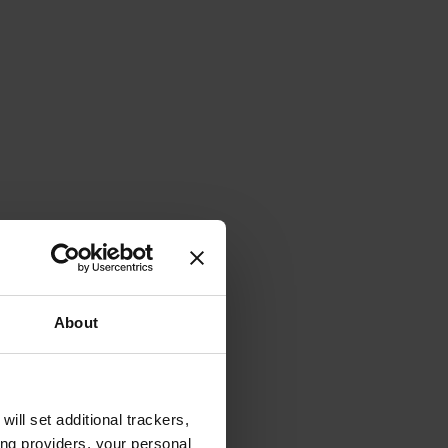
About
will set additional trackers,
ing providers, your personal