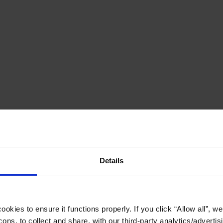
Details
okies to ensure it functions properly. If you click “Allow all”, we 
ons, to collect and share, with our third-party analytics/advertis