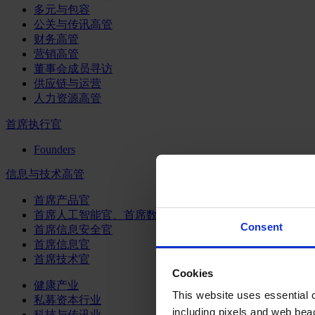
多元与包容
公关与传讯高管
财务高管
营销高管
董事会成员寻访
供应链与运营
人力资源高管
首席执行官
Founders
信息与技术高管
首席产品官
首席人工智能官、首席数据官和首席数据解析官
Consent
首席信息安全官
首席信息官
首席技术官
Cookies
健康产业
This website uses essential co
私募资本行业
including pixels and web beac
科技与传讯业