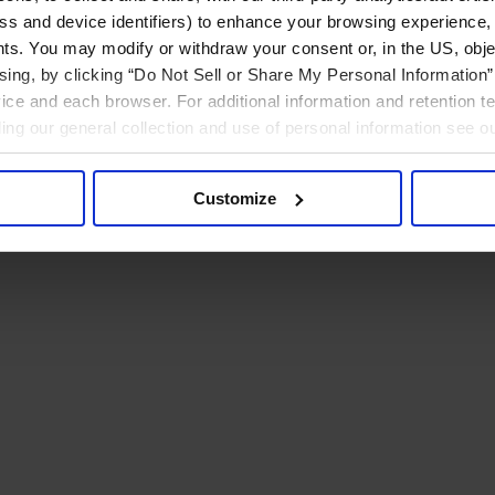
ress and device identifiers) to enhance your browsing experience,
ts. You may modify or withdraw your consent or, in the US, objec
ising, by clicking “Do Not Sell or Share My Personal Information” 
ice and each browser. For additional information and retention 
rding our general collection and use of personal information see o
Customize