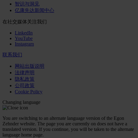
智识与洞见
亿康先达新闻中心
在社交媒体关注我们
LinkedIn
YouTube
Instagram
联系我们
网站出版说明
法律声明
隐私政策
公司政策
Cookie Policy
Changing language
You are switching to an alternate language version of the Egon
Zehnder website. The page you are currently on does not have a
translated version. If you continue, you will be taken to the alternate
language home page.