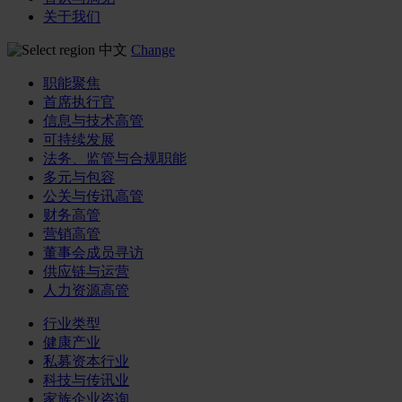
关于我们
中文
Change
职能聚焦
首席执行官
信息与技术高管
可持续发展
法务、监管与合规职能
多元与包容
公关与传讯高管
财务高管
营销高管
董事会成员寻访
供应链与运营
人力资源高管
行业类型
健康产业
私募资本行业
科技与传讯业
家族企业咨询