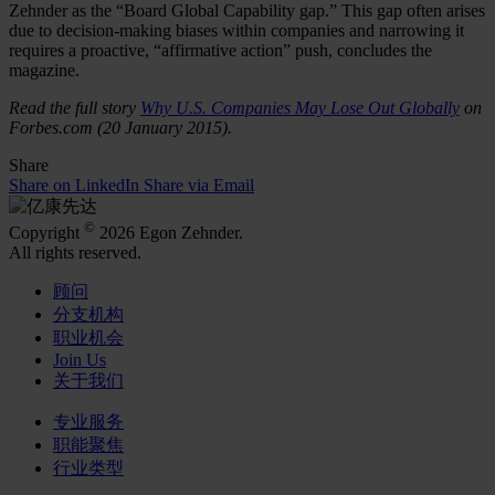
Zehnder as the “Board Global Capability gap.” This gap often arises
due to decision-making biases within companies and narrowing it
requires a proactive, “affirmative action” push, concludes the
magazine.
Read the full story
Why U.S. Companies May Lose Out Globally
on
Forbes.com (20 January 2015).
Share
Share on LinkedIn
Share via Email
©
Copyright
2026 Egon Zehnder.
All rights reserved.
顾问
分支机构
职业机会
Join Us
关于我们
专业服务
职能聚焦
行业类型