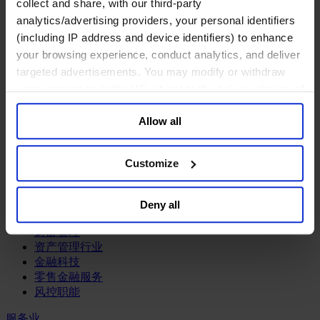
工业
collect and share, with our third-party
analytics/advertising providers, your personal identifiers
化工与过程工业咨询团队
(including IP address and device identifiers) to enhance
机械与工业技术
your browsing experience, conduct analytics, and deliver
汽车与交通设备
targeted advertisements. You may modify or withdraw
能源业
your consent or, in the US, object to the sale or sharing of
金属与矿业
your data for targeted advertising, by clicking “Do Not
金融服务业
Allow all
Sell or Share My Personal Information” in the footer of
the website. You must opt-out of each device and each
主权财富基金
保险业
browser. For additional information and retention terms
Customize
基础设施
see our
Cookie Policy
; for information regarding our
投资银行、企业银行与金融市场
general collection and use of personal information see
数字化资产、加密货币与Web 3行业
Deny all
our
Privacy Policy
.
私募股权投资行业
财富管理
资产管理行业
金融科技
零售金融服务
风控职能
服务业