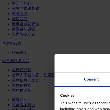
多元与包容
公关与传讯高管
财务高管
营销高管
董事会成员寻访
供应链与运营
人力资源高管
首席执行官
Founders
信息与技术高管
首席产品官
首席人工智能官、首席数据官和首席数据解析官
Consent
首席信息安全官
首席信息官
首席技术官
Cookies
健康产业
This website uses essential co
私募资本行业
including pixels and web beac
科技与传讯业