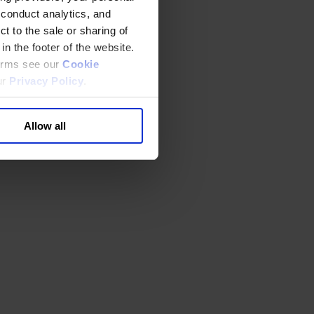
 conduct analytics, and
t to the sale or sharing of
in the footer of the website.
terms see our
Cookie
ur
Privacy Policy
.
Allow all