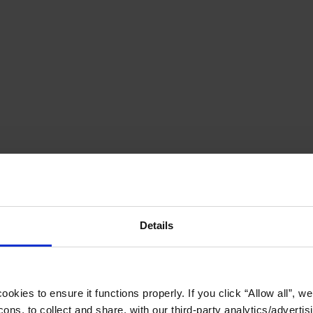
Details
okies to ensure it functions properly. If you click “Allow all”, we 
ons, to collect and share, with our third-party analytics/advertis