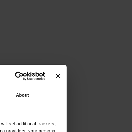
About
will set additional trackers,
ing providers, your personal