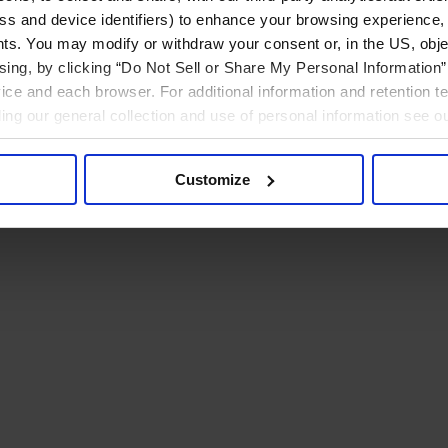
ress and device identifiers) to enhance your browsing experience,
ts. You may modify or withdraw your consent or, in the US, objec
ising, by clicking “Do Not Sell or Share My Personal Information” 
ice and each browser. For additional information and retention 
rding our general collection and use of personal information see o
Customize