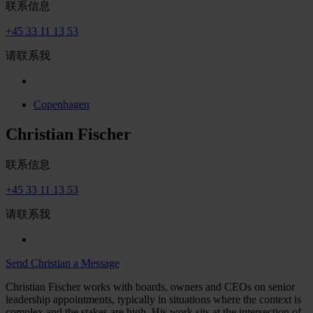
联系信息
+45 33 11 13 53
请联系我
Copenhagen
Christian Fischer
联系信息
+45 33 11 13 53
请联系我
Send Christian a Message
Christian Fischer works with boards, owners and CEOs on senior
leadership appointments, typically in situations where the context is
complex and the stakes are high. His work sits at the intersection of