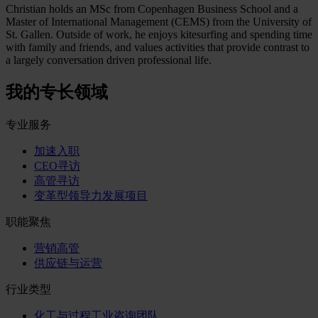
Christian holds an MSc from Copenhagen Business School and a
Master of International Management (CEMS) from the University of
St. Gallen. Outside of work, he enjoys kitesurfing and spending time
with family and friends, and values activities that provide contrast to
a largely conversation driven professional life.
我的专长领域
专业服务
加速入职
CEO寻访
高管寻访
变革型领导力发展项目
职能聚焦
营销高管
供应链与运营
行业类型
化工与过程工业咨询团队