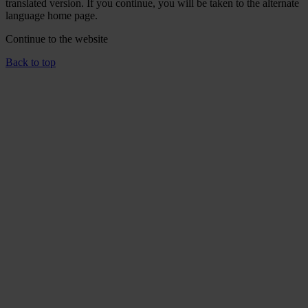
translated version. If you continue, you will be taken to the alternate
language home page.
Continue to the
website
Back to top