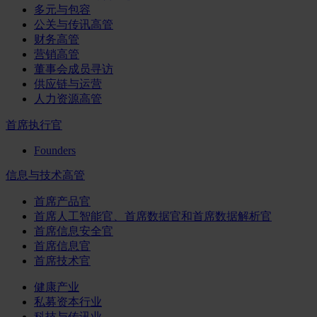
多元与包容
公关与传讯高管
财务高管
营销高管
董事会成员寻访
供应链与运营
人力资源高管
首席执行官
Founders
信息与技术高管
首席产品官
首席人工智能官、首席数据官和首席数据解析官
首席信息安全官
首席信息官
首席技术官
健康产业
私募资本行业
科技与传讯业