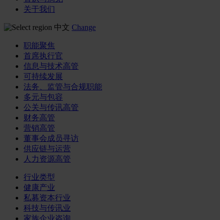
关于我们
中文
Change
职能聚焦
首席执行官
信息与技术高管
可持续发展
法务、监管与合规职能
多元与包容
公关与传讯高管
财务高管
营销高管
董事会成员寻访
供应链与运营
人力资源高管
行业类型
健康产业
私募资本行业
科技与传讯业
家族企业咨询