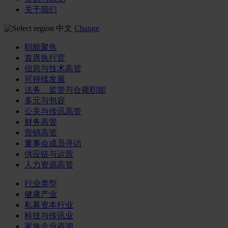
关于我们
中文
Change
职能聚焦
首席执行官
信息与技术高管
可持续发展
法务、监管与合规职能
多元与包容
公关与传讯高管
财务高管
营销高管
董事会成员寻访
供应链与运营
人力资源高管
行业类型
健康产业
私募资本行业
科技与传讯业
家族企业咨询