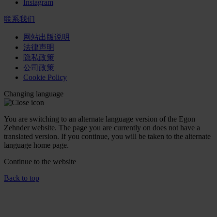
Instagram
联系我们
网站出版说明
法律声明
隐私政策
公司政策
Cookie Policy
Changing language
You are switching to an alternate language version of the Egon
Zehnder website. The page you are currently on does not have a
translated version. If you continue, you will be taken to the alternate
language home page.
Continue to the
website
Back to top