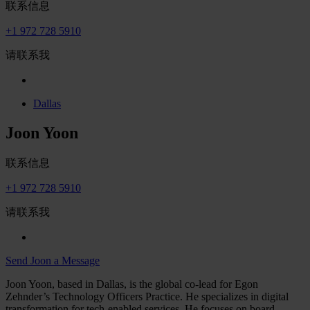
联系信息
+1 972 728 5910
请联系我
Dallas
Joon Yoon
联系信息
+1 972 728 5910
请联系我
Send Joon a Message
Joon Yoon, based in Dallas, is the global co-lead for Egon
Zehnder’s Technology Officers Practice. He specializes in digital
transformation for tech-enabled services. He focuses on board