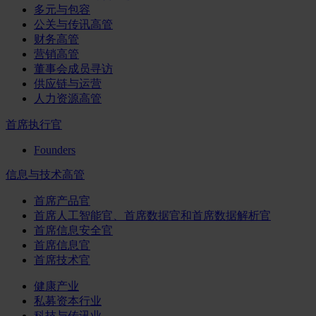
多元与包容
公关与传讯高管
财务高管
营销高管
董事会成员寻访
供应链与运营
人力资源高管
首席执行官
Founders
信息与技术高管
首席产品官
首席人工智能官、首席数据官和首席数据解析官
首席信息安全官
首席信息官
首席技术官
健康产业
私募资本行业
科技与传讯业