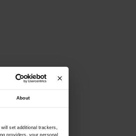
About
will set additional trackers,
ing providers, your personal