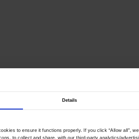
Details
okies to ensure it functions properly. If you click “Allow all”, we 
ons, to collect and share, with our third-party analytics/advertis