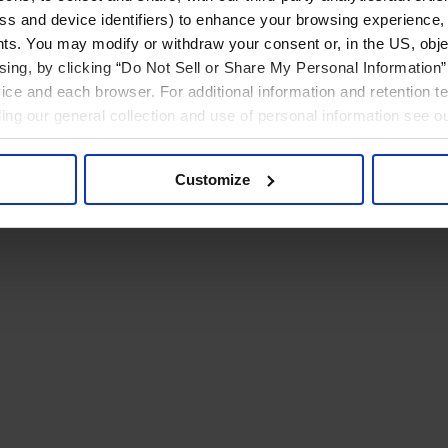
ress and device identifiers) to enhance your browsing experience,
ts. You may modify or withdraw your consent or, in the US, objec
ising, by clicking “Do Not Sell or Share My Personal Information” 
ice and each browser. For additional information and retention 
rding our general collection and use of personal information see o
Customize