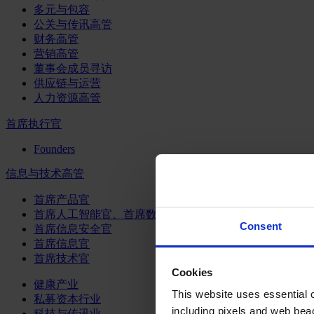
多元与包容
公关与传讯高管
财务高管
营销高管
董事会成员寻访
供应链与运营
人力资源高管
首席执行官
Founders
信息与技术高管
首席产品官
首席人工智能官、首席数据官和首席数据解析官
Consent
首席信息安全官
首席信息官
首席技术官
Cookies
健康产业
This website uses essential co
私募资本行业
including pixels and web beac
科技与传讯业