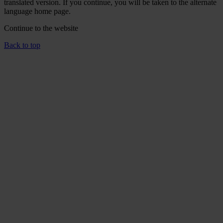
translated version. If you continue, you will be taken to the alternate
language home page.
Continue to the
website
Back to top