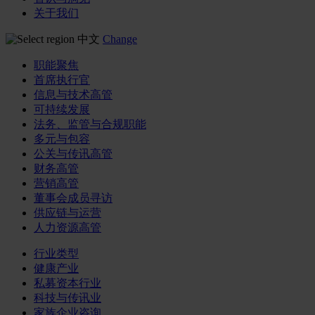
关于我们
中文
Change
职能聚焦
首席执行官
信息与技术高管
可持续发展
法务、监管与合规职能
多元与包容
公关与传讯高管
财务高管
营销高管
董事会成员寻访
供应链与运营
人力资源高管
行业类型
健康产业
私募资本行业
科技与传讯业
家族企业咨询