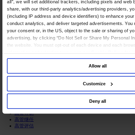
all”, we will set additional trackers, including pixels and web
share, with our third-party analytics/advertising providers, yo
专业服务
(including IP address and device identifiers) to enhance you
conduct analytics, and deliver targeted advertisements. You
CEO寻访
your consent or, in the US, object to the sale or sharing of yo
CEO继任
个人发展
advertising, by clicking “Do Not Sell or Share My Personal Inf
变革型领导力发展项目
the website. You must opt-out of each device and each brows
咨询顾问寻访
information and retention terms see our
Cookie Policy
; for 
团队发展历程
general collection and use of personal information see our
Pr
文化转型
Allow all
组织转型
董事会发展
董事会咨询服务
Customize
董事会继任
董事会评估
董事寻访
Deny all
领导力培训项目
高管寻访
高管继任
高管评估