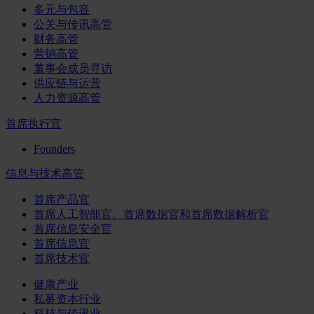
多元与包容
公关与传讯高管
财务高管
营销高管
董事会成员寻访
供应链与运营
人力资源高管
首席执行官
Founders
信息与技术高管
首席产品官
首席人工智能官、首席数据官和首席数据解析官
首席信息安全官
首席信息官
首席技术官
健康产业
私募资本行业
科技与传讯业