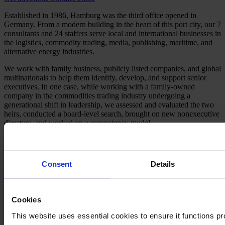
Established in 1986, Hamburg was the third office opened in
Germany. From a modern building in the heart of this port city, our 7
consultants and 24 staffers serve local and international businesses in
the logistics, commodity trading, media, publishing, maritime, and
alternative energy industries.
We work with family business, publicly listed companies, and global
multinationals to help them identify, develop, and support senior
executives. In one case, while working with a family-owned
company in the commodities trading industry undergoing a
generational shift in leadership, we assessed and evaluated the two
heirs, conducted a board-level search, brought on new nonexecutive
directors, and worked on a competency model.
Our Hamburg office is also notable for its tightknit Egon Zehnder
alumni community, which gets together semiannually. We look
forward to partnering with you.
Consent
Details
Meet the
Hamburg Team
Cookies
加载更多
See All 顾问
This website uses essential cookies to ensure it functions pro
我们的服务领域