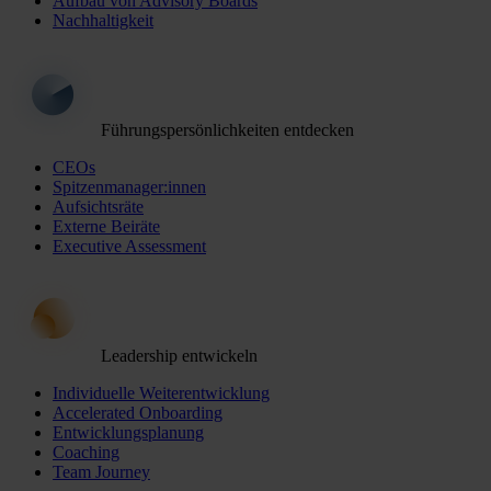
Aufbau von Advisory Boards
Nachhaltigkeit
Führungspersönlichkeiten entdecken
CEOs
Spitzenmanager:innen
Aufsichtsräte
Externe Beiräte
Executive Assessment
Leadership entwickeln
Individuelle Weiterentwicklung
Accelerated Onboarding
Entwicklungsplanung
Coaching
Team Journey