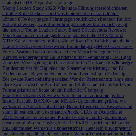
strategische HR-Expertise ist gefragt.
Young Leaders Study 2026: Wie junge Führungspersönlichkeiten
auf ihre Rolle blicken – und was Unternehmen daraus lernen
können
86% der jungen Führungspersönlichkeiten brennen für ihre
Rolle und wissen,, was ihre Führungsarbeit wirksam macht, zeigt
die neueste Young Leaders Study.
Board Effectiveness Reviews:
Vom Standard zum strategischen Impuls
Fast alle DAX40- und
MDAX-Unternehmen prüfen, wie wirksam ihr Aufsichtsrat arbeitet;
Board Effectiveness Reviews sind somit längst gelebte Governance-
Praxis.
Warum Transformation bei den Menschen beginnt: Dr.
Karsten Wildberger und Bill Anderson über Veränderung
Bei Egon
Zehnders Veranstaltung in Düsseldorf trafen Dr. Karsten Wildberger,
Bundesminister für Digitales und Staatsmodernisierung, und Bill
Anderson von Bayer aufeinander.
From Leadership to Eldership:
Die zweite Karrierehälfte gestalten
War der Renteneintritt lange eine
klare Zäsur zwischen Berufsleben und Ruhestand, ist das Ende von
Führungskarrieren heute oft ein fließender Übergang.
Board Effectiveness Reviews: Vom Standard zum strategischen
Impuls
Fast alle DAX40- und MDAX-Unternehmen prüfen, wie
wirksam ihr Aufsichtsrat arbeitet; Board Effectiveness Reviews sind
somit längst gelebte Governance-Praxis.
CEOs in Deutschland
2026: Konturen eines neuen Profils
Leistung und Ergebnisstärke,
einst zentral für den Einstieg in die CEO-Rolle, reichen nicht mehr
aus. Stattdessen werden Risikobereitschaft, Leadership-Kompetenz
und Beziehungsfähigkeit bedeutsam.
Warum Transformation bei den