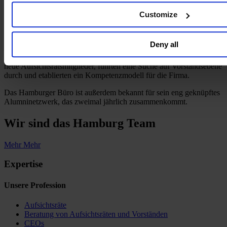
Aktiengesellschaften wie auch multinationale Konzerne bei der
Findung, Weiterentwicklung und Unterstützung ihrer
Customize
Führungspersönlichkeiten. Nicht selten stehen wir Unternehmen bei
einer Vielzahl von Herausforderungen zur Seite. So halfen wir
einem Familienunternehmen aus der Rohstoffbranche, das vor
Deny all
einem Generationswechsel an der Spitze stand, bei der Findung und
Bewertung potenzieller Führungspersönlichkeiten, identifizierten
neue Aufsichtsratsmitglieder, führten eine Suche auf Vorstandsebene
durch und etablierten ein Kompetenzmodell für die Firma.
Das Hamburger Büro ist außerdem bekannt für sein eng geknüpftes
Alumninetzwerk, das zweimal jährlich zusammenkommt.
Wir sind das
Hamburg Team
Mehr
Mehr
Expertise
Unsere Profession
Aufsichtsräte
Beratung von Aufsichtsräten und Vorständen
CEOs