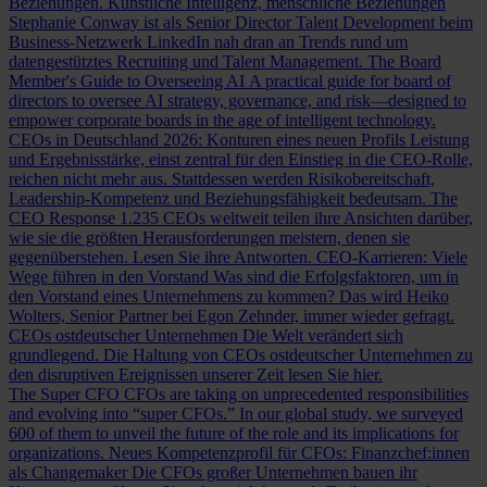
Beziehungen.
Künstliche Intelligenz, menschliche Beziehungen
Stephanie Conway ist als Senior Director Talent Development beim
Business-Netzwerk LinkedIn nah dran an Trends rund um
datengestütztes Recruiting und Talent Management.
The Board
Member's Guide to Overseeing AI
A practical guide for board of
directors to oversee AI strategy, governance, and risk—designed to
empower corporate boards in the age of intelligent technology.
CEOs in Deutschland 2026: Konturen eines neuen Profils
Leistung
und Ergebnisstärke, einst zentral für den Einstieg in die CEO-Rolle,
reichen nicht mehr aus. Stattdessen werden Risikobereitschaft,
Leadership-Kompetenz und Beziehungsfähigkeit bedeutsam.
The
CEO Response
1.235 CEOs weltweit teilen ihre Ansichten darüber,
wie sie die größten Herausforderungen meistern, denen sie
gegenüberstehen. Lesen Sie ihre Antworten.
CEO-Karrieren: Viele
Wege führen in den Vorstand
Was sind die Erfolgsfaktoren, um in
den Vorstand eines Unternehmens zu kommen? Das wird Heiko
Wolters, Senior Partner bei Egon Zehnder, immer wieder gefragt.
CEOs ostdeutscher Unternehmen
Die Welt verändert sich
grundlegend. Die Haltung von CEOs ostdeutscher Unternehmen zu
den disruptiven Ereignissen unserer Zeit lesen Sie hier.
The Super CFO
CFOs are taking on unprecedented responsibilities
and evolving into “super CFOs.” In our global study, we surveyed
600 of them to unveil the future of the role and its implications for
organizations.
Neues Kompetenzprofil für CFOs: Finanzchef:innen
als Changemaker
Die CFOs großer Unternehmen bauen ihr