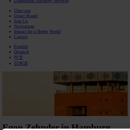
Leadership Advisory Services
Über uns
Unser Board
Join Us
Newsroom
Impact for a Better World
Careers
English
Deutsch
中文
日本語
Egon Zehnder in Hamburg