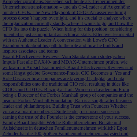
Kompetenzprofil aus. Sie sehen sich heute als Treiber:innen der
Unternehmenstransformation – und als Co-Leader auf Augenhöhe
mit den CEOs.
The New Playbook of CFOs
An assertive hiring
process doesn’t happen overnight, and it’s crucial to analyze where
the organization currently stands, where it wants to go, and how the
CFO fits into this puzzle. When hiring for this position, considering
potential is just as important as technical skills.
Effective Teams Start
with an Authentic Leader
A conversation with Lowe's CFO
Brandon Sink about his path to the role and how he builds and
inspires associates and teams
Board Effectiveness Reviews: Vom Standard zum strategischen
Impuls
Fast alle DAX40- und MDAX-Unternehmen prüfen, wie
wirksam ihr Aufsichtsrat arbeitet; Board Effectiveness Reviews sind
somit längst gelebte Governance-Praxis.
CIO Becomes a ‘Yes and’
Role
Discover how companies are layering IT, digital, and data
responsibilities onto the traditional CIO role, resulting in titles like
CDIOs and CDTOs.
Blazing a Trail: Women in Leadership
From
being a Director of the Forbes Marshall group of companies and the
head of Forbes Marshall Foundation, Rati is a sought-after business
leader and philanthropist.
Building Trust with Founders
Whether
you are a board member, C-Suite leader, or chosen successor,
earning the trust of the Founder is the cornerstone of your success.
Family Board Insights
Welche Rolle übernehmen Beiräte und
Aufsichtsräte in deutschen Familienunternehmen wirklich? Egon
Zehnder hat die 100 größten Familienunternehmen analysiert und