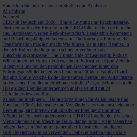
Entdecken Sie unsere neuesten Studien und Analysen
Alle Inhalte
Featured
CEOs in Deutschland 2026 - Studie
Leistung und Ergebnisstärke,
einst zentral für den Einstieg in die CEO-Rolle, reichen nicht mehr
aus. Stattdessen werden Risikobereitschaft, Leadership-Kompetenz
und Beziehungsfähigkeit bedeutsam.
The Journey – Führung, die
Transformation möglich macht
Wie führen Sie in einer Realität, in
der sich Rahmenbedingungen schneller verändern als
Entscheidungsprozesse?
The Human Side of Leadership Podcast
Willkommen bei Human Voices, einem Podcast von Egon Zehnder,
in dem wir uns mit den persönlichen Geschichten hinter den
Führungspersönlichkeiten von heute beschäftigen.
Family Board
Insights Studie
Welche Rolle übernehmen Beiräte und Aufsichtsräte
in deutschen Familienunternehmen wirklich? Egon Zehnder hat die
100 größten Familienunternehmen analysiert und mit 24
Tiefeninterviews geführt.
Künstliche Intelligenz – Herausforderungen für Aufsichtsräte und
Vorstände
Für Aufsichtsräte und Vorstände ist es von entscheidender
Bedeutung, sich intensiv mit künstlicher Intelligenz und ihren
Möglichkeiten auseinanderzusetzen.
CHRO-Roundtable: Zwischen
Menschlichkeit und Maschine
Hallo, danke, bitte – viele Menschen
neigen dazu, im Dialog mit generativer Künstlicher Intelligenz
Höflichkeitsfloskeln zu verwenden. Dabei entstehen parasoziale