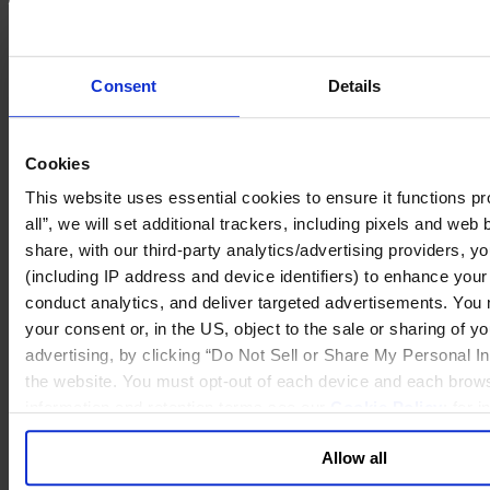
Phone
+49 40 32 32 40 0
Consent
Details
E-Mail
hamburg@egonzehnder.com
Cookies
This website uses essential cookies to ensure it functions pro
Egon Zehnder in Hamburg
all”, we will set additional trackers, including pixels and web
share, with our third-party analytics/advertising providers, yo
Egon Zehnder International GmbH
(including IP address and device identifiers) to enhance you
Alsterufer 3
20354 Hamburg
conduct analytics, and deliver targeted advertisements. You
Deutschland
your consent or, in the US, object to the sale or sharing of yo
advertising, by clicking “Do Not Sell or Share My Personal Inf
Anfahrt
Kontakt
the website. You must opt-out of each device and each brows
Logistik
,
Rohstoffhandel
,
Medien
,
Schiffbau
und
alternative
information and retention terms see our
Cookie Policy
; for 
Energien
– von ihrem modernen Büro im Herzen Hamburgs
general collection and use of personal information see our
Pr
begleiten unsere Berater:innen viele der Industrien, die in der
Hansestadt ansässig sind. Unser Team aus 7 Berater:innen und 67
Allow all
Mitarbeiter:innen unterstützt
Familienunternehmen
,