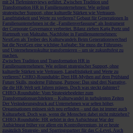
mit 24 Tiefeninterviews geführt.
Zwischen Tradition und
Transformation
HR in Familienunternehmen: Wie gelingt
strategischer Support, ohne kulturelle Stärken wie Vertrauen,
Langfristigkeit und Werte zu verlieren?
Gebaut für Generationen
In
Familienunternehmen ist die „Familienverfassung“ als Instrument
der Corporate Governance verbreitet. Bilanz ziehen Katja Portz und
Hartmuth von Maltzahn.
Nachfolge in Familienunternehmen:
NextGen als Treiber des Kulturwandels
Beim Generationswechsel
hat die NextGen eine wichtige Aufgabe: Sie muss die Führungs-
und Unternehmenskultur transformieren – um sie zukunftsfest zu
machen.
Zwischen Tradition und Transformation
HR in
Familienunternehmen: Wie gelingt strategischer Support, ohne
kulturelle Stärken wie Vertrauen, Langfristigkeit und Werte zu
verlieren?
CHRO-Roundtable: Drei HR-Mythen auf dem Prüfstand
Future Skills, moderne Führung, Purpose: Das sind drei Narrative,
die die HR-Welt seit Jahren prägen. Doch was steckt dahinter?
CHRO-Roundtable: Vom Strategiebegleiter zum
Transformationsarchitekten – Kulturwandel in turbulenten Zeiten
Der Veränderungsdruck auf Unternehmen war selten höher,
Organisationen müssen sich neu erfinden – und das ist immer auch
Kulturarbeit. Doch was, wenn die Menschen dabei nicht mitziehen?
CHRO-Roundtable: HR gehört in den Aufsichtsrat
War der
Aufsichtsrat früher vor allem ein Kontrollgremium, ist er heute
zusätzlich Strategie- und Sparringspartner für das C-Level. Auch