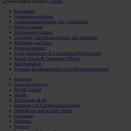
Deutsch
Change
Funktionen
Vorstandsvorsitzende
Aufsichtsratsmitglieder und -vorsitzende
Finanzvorstand
Technologievorstand
Diversität, Gleichberechtigung und Inklusion
Marketing und Sales
Personalvorstand
Legal, Regulatory & Compliance Professionals
Supply Chain & Operation Officers
Nachhaltigkeit
Vorstand Kommunikation und Öffentlichkeitsarbeit
Branchen
Financial Services
Private Capital
Health
Technology & AI
Beratung von Familienunternehmen
Öffentlicher und sozialer Sektor
Consumer
Industrial
Services