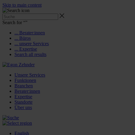
Skip to main content
Search for “
”
... Berater:innen
... Büros
... unsere Services
... Expertise
Search all results
Unsere Services
Funktionen
Branchen
Berater:innen
Expertise
Standorte
Über uns
English