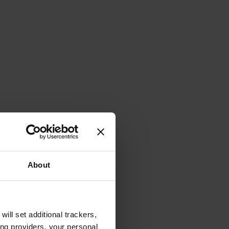
About
will set additional trackers,
ing providers, your personal