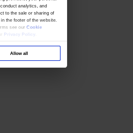
 conduct analytics, and
t to the sale or sharing of
in the footer of the website.
terms see our
Cookie
ur
Privacy Policy
.
Allow all