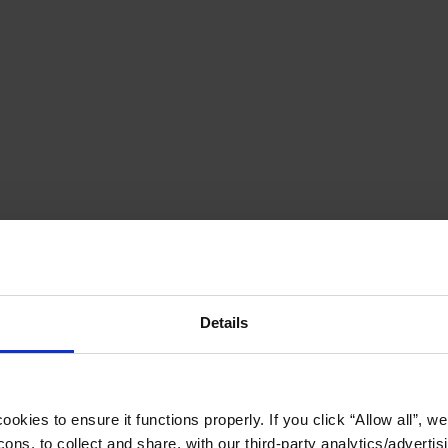
Details
okies to ensure it functions properly. If you click “Allow all”, we 
ons, to collect and share, with our third-party analytics/advertis