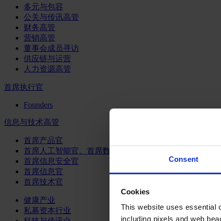
多元与包容
公关与传讯高管
财务高管
营销高管
董事会成员寻访
供应链与运营
人力资源高管
首席执行官
Founders
信息与技术高管
首席产品官
首席人工智能官、首席数据官和首席数据解析官
Consent
首席信息安全官
首席信息官
首席技术官
Cookies
健康产业
This website uses essential co
私募资本行业
including pixels and web beac
科技与传讯业