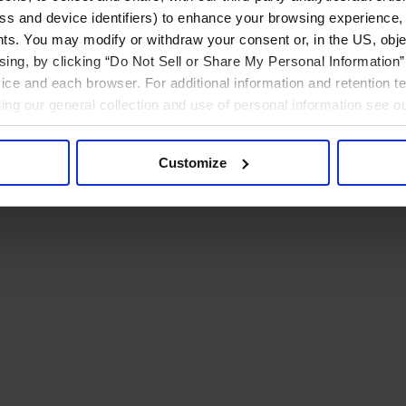
ress and device identifiers) to enhance your browsing experience,
ts. You may modify or withdraw your consent or, in the US, objec
ising, by clicking “Do Not Sell or Share My Personal Information” 
ice and each browser. For additional information and retention 
rding our general collection and use of personal information see o
Customize