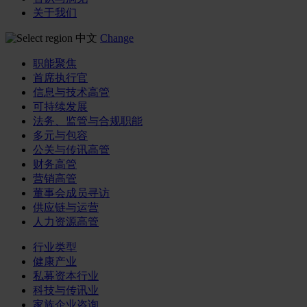
关于我们
中文
Change
职能聚焦
首席执行官
信息与技术高管
可持续发展
法务、监管与合规职能
多元与包容
公关与传讯高管
财务高管
营销高管
董事会成员寻访
供应链与运营
人力资源高管
行业类型
健康产业
私募资本行业
科技与传讯业
家族企业咨询