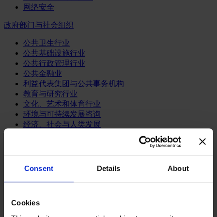
网络安全
政府部门与社会组织
公共卫生行业
公共基础设施行业
公共行政管理行业
公共金融业
利益代表集团与公共事务机构
教育与研究行业
文化、艺术和体育行业
环境与可持续发展咨询
经济、社会与人类发展
消费品行业
体育业
Consent
Details
About
媒体和娱乐业
消费品
零售、服装与奢侈品
餐饮、旅游与酒店业
Cookies