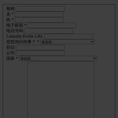
敬称
名 *
姓 *
电子邮箱 *
电话号码
LinkedIn Profile URL
您想询问何事？ *
职位
公司
国家 *