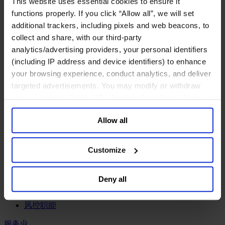
This website uses essential cookies to ensure it
工业
functions properly. If you click “Allow all”, we will set
化工与过程工业咨询团队
additional trackers, including pixels and web beacons, to
机械与工业技术
collect and share, with our third-party
汽车与交通设备
analytics/advertising providers, your personal identifiers
能源业
(including IP address and device identifiers) to enhance
金属与矿业
your browsing experience, conduct analytics, and deliver
金融服务业
targeted advertisements. You may modify or withdraw
your consent or, in the US, object to the sale or sharing of
主权财富基金
your data for targeted advertising, by clicking “Do Not
保险业
Allow all
基础设施
Sell or Share My Personal Information” in the footer of
投资银行、企业银行与金融市场
the website. You must opt-out of each device and each
数字化资产、加密货币与Web 3行业
browser. For additional information and retention terms
Customize
私募股权投资行业
see our
Cookie Policy
; for information regarding our
财富管理
general collection and use of personal information see
资产管理行业
Deny all
our
Privacy Policy
.
金融科技
零售金融服务
风控职能
服务业