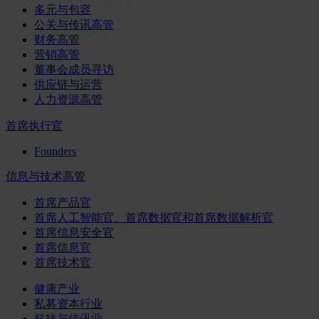
多元与包容
公关与传讯高管
财务高管
营销高管
董事会成员寻访
供应链与运营
人力资源高管
首席执行官
Founders
信息与技术高管
首席产品官
首席人工智能官、首席数据官和首席数据解析官
首席信息安全官
首席信息官
首席技术官
健康产业
私募资本行业
科技与传讯业