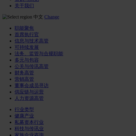
关于我们
中文
Change
职能聚焦
首席执行官
信息与技术高管
可持续发展
法务、监管与合规职能
多元与包容
公关与传讯高管
财务高管
营销高管
董事会成员寻访
供应链与运营
人力资源高管
行业类型
健康产业
私募资本行业
科技与传讯业
家族企业咨询