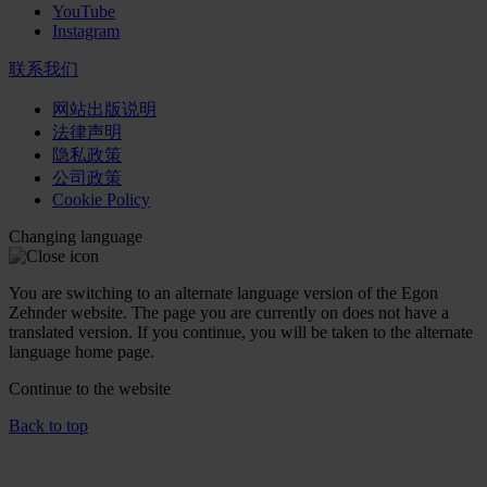
YouTube
Instagram
联系我们
网站出版说明
法律声明
隐私政策
公司政策
Cookie Policy
Changing language
You are switching to an alternate language version of the Egon
Zehnder website. The page you are currently on does not have a
translated version. If you continue, you will be taken to the alternate
language home page.
Continue to the
website
Back to top